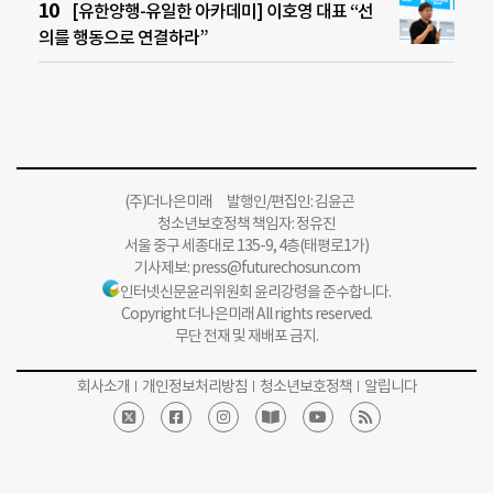
[유한양행-유일한 아카데미] 이호영 대표 “선
의를 행동으로 연결하라”
(주)더나은미래 발행인/편집인: 김윤곤
청소년보호정책 책임자: 정유진
서울 중구 세종대로 135-9, 4층(태평로1가)
기사제보:
press@futurechosun.com
인터넷신문윤리위원회 윤리강령을 준수합니다.
Copyright 더나은미래 All rights reserved.
무단 전재 및 재배포 금지.
회사소개
개인정보처리방침
청소년보호정책
알립니다