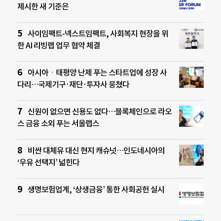
제시한 새 기준은
사이임팩트-넥스트임팩트, 사회복지 현장을 위
한 AI 리빙랩 업무 협약 체결
아시아ㆍ태평양 난제 푸는 스타트업에 성장 사
다리…국제기구·재단·투자사 뭉쳤다
신원이 없으면 신용도 없다…블록체인으로 라오
스 금융 소외 푸는 서울랩스
비싼 대체유 대신 현지 캐슈넛…인도네시아의
‘우유 선택지’ 넓힌다
생명보험업계, ‘상생금융’ 통한 사회공헌 실시