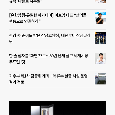
규직·나홀로 사무실”
[유한양행-유일한 아카데미] 이호영 대표 “선의를
행동으로 연결하라”
한강·허준이도 받은 삼성호암상, 내년부터 상금 5억
원
한 줄 점자를 ‘화면’으로…50년 난제 풀고 세계시장
두드린 ‘닷’
기후부 제1차 검증위 개최…복류수 실증 시설 운영
결과 검토