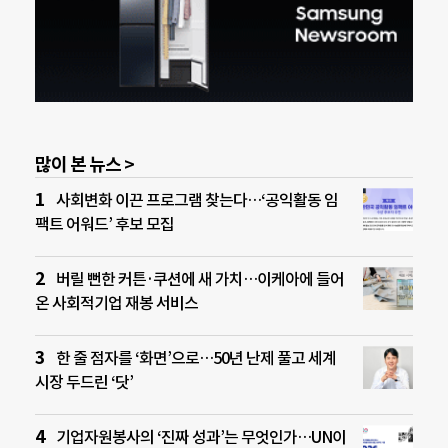
많이 본 뉴스 >
사회변화 이끈 프로그램 찾는다…‘공익활동 임
팩트 어워드’ 후보 모집
버릴 뻔한 커튼·쿠션에 새 가치…이케아에 들어
온 사회적기업 재봉 서비스
한 줄 점자를 ‘화면’으로…50년 난제 풀고 세계
시장 두드린 ‘닷’
기업자원봉사의 ‘진짜 성과’는 무엇인가…UN이