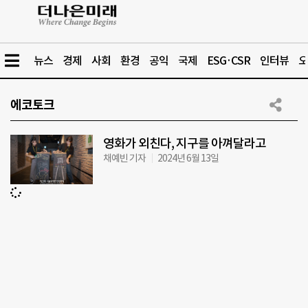
뉴스
경제
사회
환경
공익
국제
ESG·CSR
인터뷰
오
에코토크
영화가 외친다, 지구를 아껴달라고
채예빈 기자
2024년 6월 13일