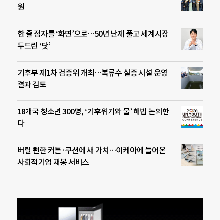
원
한 줄 점자를 ‘화면’으로…50년 난제 풀고 세계시장
두드린 ‘닷’
기후부 제1차 검증위 개최…복류수 실증 시설 운영
결과 검토
18개국 청소년 300명, ‘기후위기와 물’ 해법 논의한
다
버릴 뻔한 커튼·쿠션에 새 가치…이케아에 들어온
사회적기업 재봉 서비스