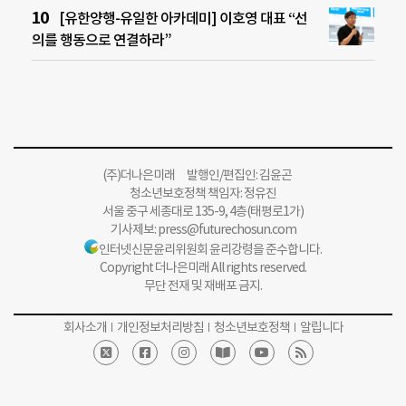
[유한양행-유일한 아카데미] 이호영 대표 “선
의를 행동으로 연결하라”
(주)더나은미래 발행인/편집인: 김윤곤
청소년보호정책 책임자: 정유진
서울 중구 세종대로 135-9, 4층(태평로1가)
기사제보:
press@futurechosun.com
인터넷신문윤리위원회 윤리강령을 준수합니다.
Copyright 더나은미래 All rights reserved.
무단 전재 및 재배포 금지.
회사소개
개인정보처리방침
청소년보호정책
알립니다