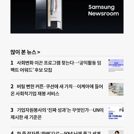
많이 본 뉴스 >
사회변화 이끈 프로그램 찾는다…‘공익활동 임
팩트 어워드’ 후보 모집
버릴 뻔한 커튼·쿠션에 새 가치…이케아에 들어
온 사회적기업 재봉 서비스
기업자원봉사의 ‘진짜 성과’는 무엇인가…UN이
제시한 새 기준은
한 줄 점자를 ‘화면’으로…50년 난제 풀고 세계