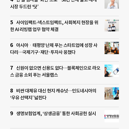
시장 두드린 ‘닷’
사이임팩트-넥스트임팩트, 사회복지 현장을 위
한 AI 리빙랩 업무 협약 체결
아시아ㆍ태평양 난제 푸는 스타트업에 성장 사
다리…국제기구·재단·투자사 뭉쳤다
신원이 없으면 신용도 없다…블록체인으로 라오
스 금융 소외 푸는 서울랩스
비싼 대체유 대신 현지 캐슈넛…인도네시아의
‘우유 선택지’ 넓힌다
생명보험업계, ‘상생금융’ 통한 사회공헌 실시