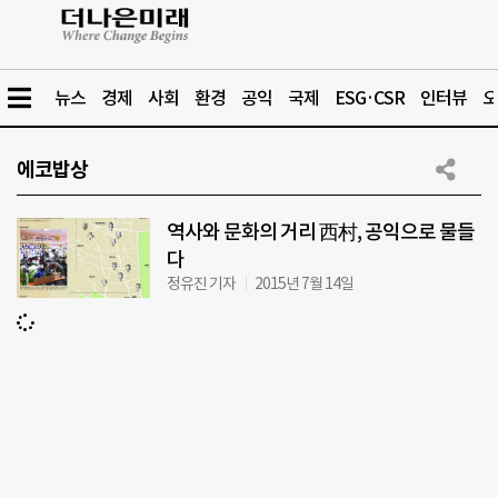
뉴스
경제
사회
환경
공익
국제
ESG·CSR
인터뷰
오
에코밥상
역사와 문화의 거리 西村, 공익으로 물들
다
정유진 기자
2015년 7월 14일