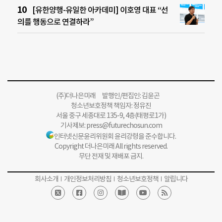
[유한양행-유일한 아카데미] 이호영 대표 “선
의를 행동으로 연결하라”
(주)더나은미래 발행인/편집인: 김윤곤
청소년보호정책 책임자: 정유진
서울 중구 세종대로 135-9, 4층(태평로1가)
기사제보:
press@futurechosun.com
인터넷신문윤리위원회 윤리강령을 준수합니다.
Copyright 더나은미래 All rights reserved.
무단 전재 및 재배포 금지.
회사소개
개인정보처리방침
청소년보호정책
알립니다