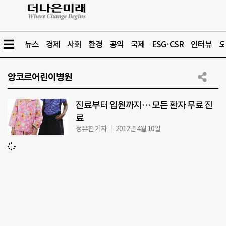
뉴스
경제
사회
환경
공익
국제
ESG·CSR
인터뷰
오
앙코르어린이병원
진료부터 입원까지… 모든 환자 무료 진
료
정유진 기자
2012년 4월 10일