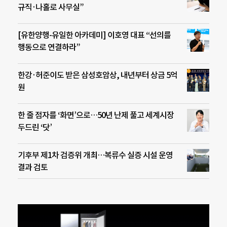
규직·나홀로 사무실”
[유한양행-유일한 아카데미] 이호영 대표 “선의를
행동으로 연결하라”
한강·허준이도 받은 삼성호암상, 내년부터 상금 5억
원
한 줄 점자를 ‘화면’으로…50년 난제 풀고 세계시장
두드린 ‘닷’
기후부 제1차 검증위 개최…복류수 실증 시설 운영
결과 검토