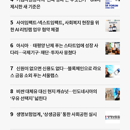
제시한 새 기준은
사이임팩트-넥스트임팩트, 사회복지 현장을 위
한 AI 리빙랩 업무 협약 체결
아시아ㆍ태평양 난제 푸는 스타트업에 성장 사
다리…국제기구·재단·투자사 뭉쳤다
신원이 없으면 신용도 없다…블록체인으로 라오
스 금융 소외 푸는 서울랩스
비싼 대체유 대신 현지 캐슈넛…인도네시아의
‘우유 선택지’ 넓힌다
생명보험업계, ‘상생금융’ 통한 사회공헌 실시