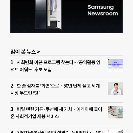
많이 본 뉴스 >
사회변화 이끈 프로그램 찾는다…‘공익활동 임
팩트 어워드’ 후보 모집
한 줄 점자를 ‘화면’으로…50년 난제 풀고 세계
시장 두드린 ‘닷’
버릴 뻔한 커튼·쿠션에 새 가치…이케아에 들어
온 사회적기업 재봉 서비스
기업자원봉사의 ‘진짜 성과’는 무엇인가…UN이