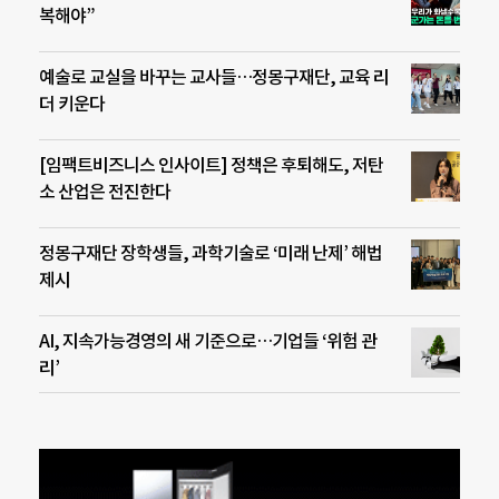
복해야”
예술로 교실을 바꾸는 교사들…정몽구재단, 교육 리
더 키운다
[임팩트비즈니스 인사이트] 정책은 후퇴해도, 저탄
소 산업은 전진한다
정몽구재단 장학생들, 과학기술로 ‘미래 난제’ 해법
제시
AI, 지속가능경영의 새 기준으로…기업들 ‘위험 관
리’