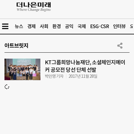
뉴스
경제
사회
환경
공익
국제
ESG·CSR
인터뷰
오
아트브릿지
KT그룹희망나눔재단, 소셜체인지메이
커 공모전 당선 단체 선발
박민영 기자
2017년 11월 28일