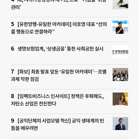
관리’
[유한양행-유일한 아카데미] 이호영 대표 “선의
를 행동으로 연결하라”
생명보험업계, ‘상생금융’ 통한 사회공헌 실시
[화보] 최종 발표 앞둔 ‘유일한 아카데미’…조별
과제 막판 점검
[임팩트비즈니스 인사이트] 정책은 후퇴해도,
저탄소 산업은 전진한다
[공익단체의 사업모델 혁신] 공익 생태계의 빈
틈을 메우려면