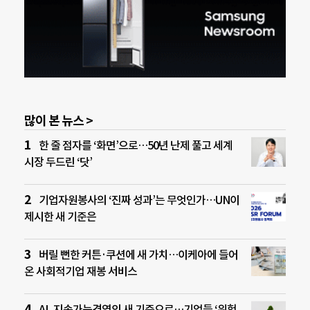
많이 본 뉴스 >
한 줄 점자를 ‘화면’으로…50년 난제 풀고 세계
시장 두드린 ‘닷’
기업자원봉사의 ‘진짜 성과’는 무엇인가…UN이
제시한 새 기준은
버릴 뻔한 커튼·쿠션에 새 가치…이케아에 들어
온 사회적기업 재봉 서비스
AI, 지속가능경영의 새 기준으로…기업들 ‘위험