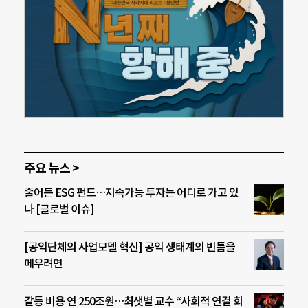
주요 뉴스 >
줄어든 ESG 펀드…지속가능 투자는 어디로 가고 있
나 [글로벌 이슈]
[공익단체의 사업모델 혁신] 공익 생태계의 빈틈을
메우려면
갈등 비용 연 250조원…최샛별 교수 “사회적 연결 회