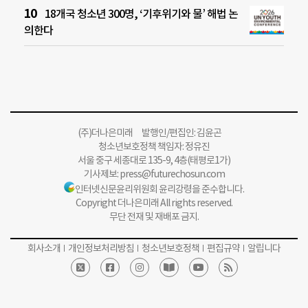
18개국 청소년 300명, ‘기후위기와 물’ 해법 논
의한다
(주)더나은미래 발행인/편집인: 김윤곤
청소년보호정책 책임자: 정유진
서울 중구 세종대로 135-9, 4층(태평로1가)
기사제보:
press@futurechosun.com
인터넷신문윤리위원회 윤리강령을 준수합니다.
Copyright 더나은미래 All rights reserved.
무단 전재 및 재배포 금지.
회사소개
개인정보처리방침
청소년보호정책
편집규약
알립니다