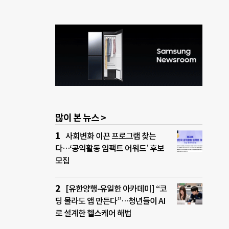
많이 본 뉴스 >
사회변화 이끈 프로그램 찾는
다…‘공익활동 임팩트 어워드’ 후보
모집
[유한양행-유일한 아카데미] “코
딩 몰라도 앱 만든다”…청년들이 AI
로 설계한 헬스케어 해법