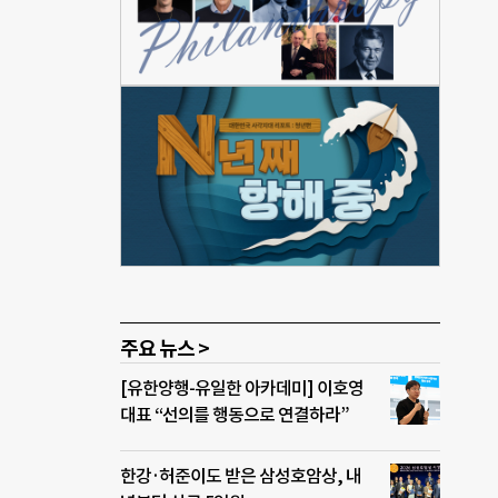
으며
않고
게 살
와 주
는 것
지 확
아버
 그리
주요 뉴스 >
[유한양행-유일한 아카데미] 이호영
대표 “선의를 행동으로 연결하라”
한강·허준이도 받은 삼성호암상, 내