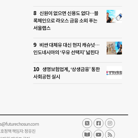
신원이 없으면 신용도 없다…블
록체인으로 라오스 금융 소외 푸는
서울랩스
비싼 대체유 대신 현지 캐슈넛…
인도네시아의 ‘우유 선택지’ 넓힌다
생명보험업계, ‘상생금융’ 통한
사회공헌 실시
ss@futurechosun.com
보호정책 책임자: 정유진