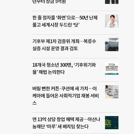
년부터 상금 5억원
한 줄 점자를 ‘화면’으로…50년 난제
풀고 세계시장 두드린 ‘닷’
기후부 제1차 검증위 개최…복류수
실증 시설 운영 결과 검토
18개국 청소년 300명, ‘기후위기와
물’ 해법 논의한다
버릴 뻔한 커튼·쿠션에 새 가치…이
케아에 들어온 사회적기업 재봉 서비
스
연 13억 상당 창업 혜택 제공…아산나
눔재단 ‘마루’ 새 배치팀 찾는다