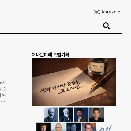
Korean
▼
Korean
▼
더나은미래 특별기획
복지
고 볼
 된
 갖
고,
통해
있는
에서