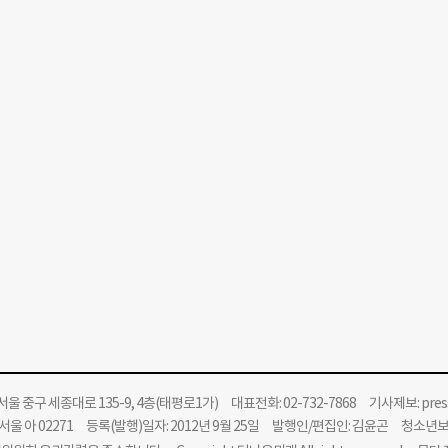
울 중구 세종대로 135-9, 4층(태평로1가) 대표전화: 02-732-7868 기사제보:
pre
울 아 02271 등록(발행)일자: 2012년 9월 25일 발행인/편집인: 김윤곤 청소년