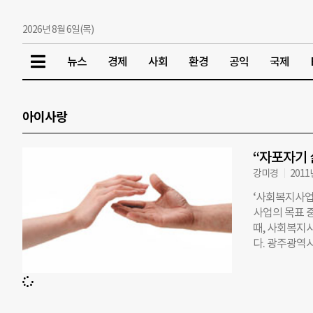
2026년 8월 6일(목)
뉴스
경제
사회
환경
공익
국제
아이사랑
“자포자기 
강미경
2011
‘사회복지사업은
사업의 목표 
때, 사회복지
다. 광주광역
고 있는 아들 
주변 사람들과
도움을 받게 
한부모 가정 