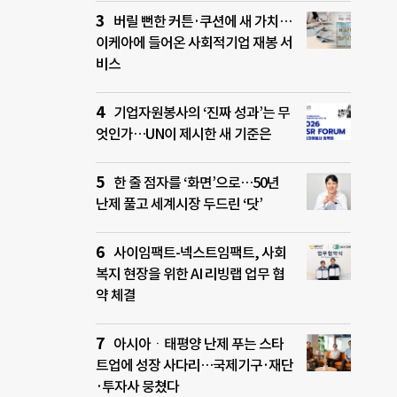
버릴 뻔한 커튼·쿠션에 새 가치…
이케아에 들어온 사회적기업 재봉 서
비스
기업자원봉사의 ‘진짜 성과’는 무
엇인가…UN이 제시한 새 기준은
한 줄 점자를 ‘화면’으로…50년
난제 풀고 세계시장 두드린 ‘닷’
사이임팩트-넥스트임팩트, 사회
복지 현장을 위한 AI 리빙랩 업무 협
약 체결
아시아ㆍ태평양 난제 푸는 스타
트업에 성장 사다리…국제기구·재단
·투자사 뭉쳤다