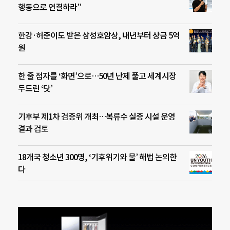
행동으로 연결하라”
한강·허준이도 받은 삼성호암상, 내년부터 상금 5억
원
한 줄 점자를 ‘화면’으로…50년 난제 풀고 세계시장
두드린 ‘닷’
기후부 제1차 검증위 개최…복류수 실증 시설 운영
결과 검토
18개국 청소년 300명, ‘기후위기와 물’ 해법 논의한
다