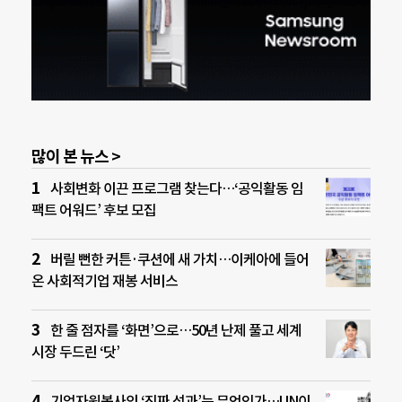
많이 본 뉴스 >
사회변화 이끈 프로그램 찾는다…‘공익활동 임
팩트 어워드’ 후보 모집
버릴 뻔한 커튼·쿠션에 새 가치…이케아에 들어
온 사회적기업 재봉 서비스
한 줄 점자를 ‘화면’으로…50년 난제 풀고 세계
시장 두드린 ‘닷’
기업자원봉사의 ‘진짜 성과’는 무엇인가…UN이