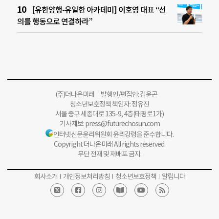
[유한양행-유일한 아카데미] 이호영 대표 “선
의를 행동으로 연결하라”
(주)더나은미래 발행인/편집인: 김윤곤
청소년보호정책 책임자: 정유진
서울 중구 세종대로 135-9, 4층(태평로1가)
기사제보:
press@futurechosun.com
인터넷신문윤리위원회 윤리강령을 준수합니다.
Copyright 더나은미래 All rights reserved.
무단 전재 및 재배포 금지.
회사소개
개인정보처리방침
청소년보호정책
알립니다