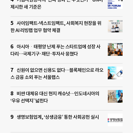
제시한 새 기준은
사이임팩트-넥스트임팩트, 사회복지 현장을 위
한 AI 리빙랩 업무 협약 체결
아시아ㆍ태평양 난제 푸는 스타트업에 성장 사
다리…국제기구·재단·투자사 뭉쳤다
신원이 없으면 신용도 없다…블록체인으로 라오
스 금융 소외 푸는 서울랩스
비싼 대체유 대신 현지 캐슈넛…인도네시아의
‘우유 선택지’ 넓힌다
생명보험업계, ‘상생금융’ 통한 사회공헌 실시