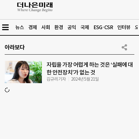
뉴스
경제
사회
환경
공익
국제
ESG·CSR
인터뷰
오
아라보다
자립을 가장 어렵게 하는 것은 ‘실패에 대
한 안전장치’가 없는 것
김규리 기자
2024년 5월 21일