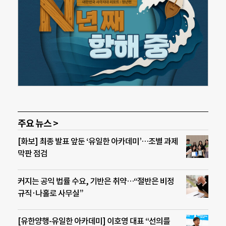
주요 뉴스 >
[화보] 최종 발표 앞둔 ‘유일한 아카데미’…조별 과제
막판 점검
커지는 공익 법률 수요, 기반은 취약…“절반은 비정
규직·나홀로 사무실”
[유한양행-유일한 아카데미] 이호영 대표 “선의를