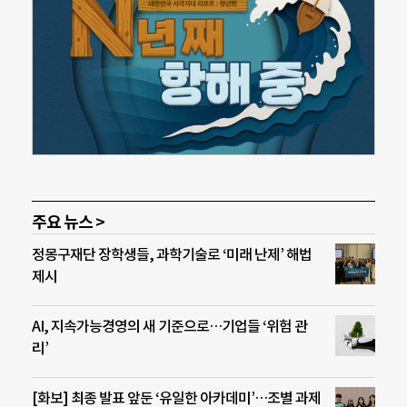
주요 뉴스 >
정몽구재단 장학생들, 과학기술로 ‘미래 난제’ 해법
제시
AI, 지속가능경영의 새 기준으로…기업들 ‘위험 관
리’
[화보] 최종 발표 앞둔 ‘유일한 아카데미’…조별 과제