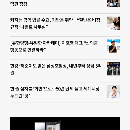
막판 점검
커지는 공익 법률 수요, 기반은 취약…“절반은 비정
규직·나홀로 사무실”
[유한양행-유일한 아카데미] 이호영 대표 “선의를
행동으로 연결하라”
한강·허준이도 받은 삼성호암상, 내년부터 상금 5억
원
한 줄 점자를 ‘화면’으로…50년 난제 풀고 세계시장
두드린 ‘닷’