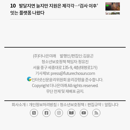
발달지연 늘지만 지원은 제각각…‘검사 이후’
잇는 플랫폼 나왔다
(주)더나은미래 발행인/편집인: 김윤곤
청소년보호정책 책임자: 정유진
서울 중구 세종대로 135-9, 4층(태평로1가)
기사제보:
press@futurechosun.com
인터넷신문윤리위원회 윤리강령을 준수합니다.
Copyright 더나은미래 All rights reserved.
무단 전재 및 재배포 금지.
회사소개
개인정보처리방침
청소년보호정책
편집규약
알립니다