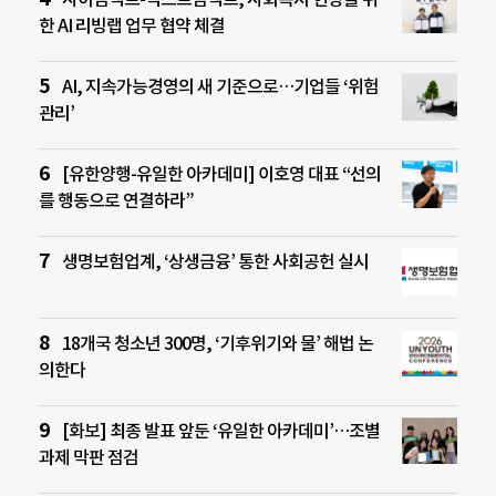
한 AI 리빙랩 업무 협약 체결
AI, 지속가능경영의 새 기준으로…기업들 ‘위험
관리’
[유한양행-유일한 아카데미] 이호영 대표 “선의
를 행동으로 연결하라”
생명보험업계, ‘상생금융’ 통한 사회공헌 실시
18개국 청소년 300명, ‘기후위기와 물’ 해법 논
의한다
[화보] 최종 발표 앞둔 ‘유일한 아카데미’…조별
과제 막판 점검