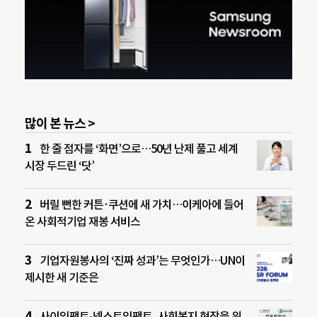
많이 본 뉴스 >
한 줄 점자를 ‘화면’으로…50년 난제 풀고 세계
시장 두드린 ‘닷’
버릴 뻔한 커튼·쿠션에 새 가치…이케아에 들어
온 사회적기업 재봉 서비스
기업자원봉사의 ‘진짜 성과’는 무엇인가…UN이
제시한 새 기준은
사이임팩트-넥스트임팩트, 사회복지 현장을 위