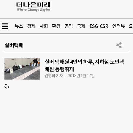
뉴스
경제
사회
환경
공익
국제
ESG·CSR
인터뷰
오
실버택배
실버 택배원 4인의 하루, 지하철 노인택
배원 동행취재
김경하 기자
2018년 1월 17일