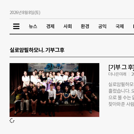
2026년 8월 8일(토)
뉴스
경제
사회
환경
공익
국제
실로암필하모니. 기부그후
[기부 그 
더나은미래
2
실로암필하모니
흘렀습니다. 
으로 볼 수는
찾아와준 사람
이 건반을 스치
이의 머릿속이
무대 아래로 
니다. 앵콜! 