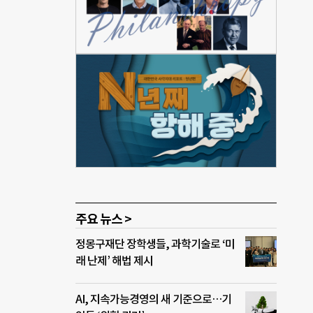
으로
들도
 가
소년
캠프
 실시
악점
근하며
에
 때
게 연
번역해
다.
주요 뉴스 >
정몽구재단 장학생들, 과학기술로 ‘미
래 난제’ 해법 제시
AI, 지속가능경영의 새 기준으로…기