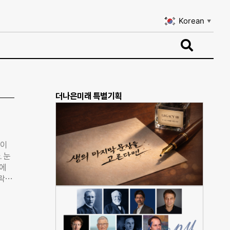
Korean
▼
Korean
▼
더나은미래 특별기획
땀이
 눈
프에
락
 준형
추고
렀습
니다.