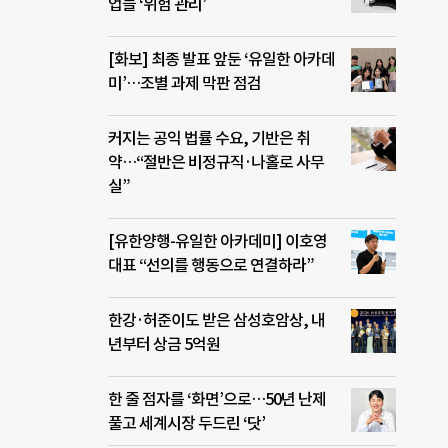
업들 ‘위험 관리’
[화보] 최종 발표 앞둔 ‘유일한 아카데
미’…조별 과제 막판 점검
커지는 공익 법률 수요, 기반은 취
약…“절반은 비정규직·나홀로 사무
실”
[유한양행-유일한 아카데미] 이호영
대표 “선의를 행동으로 연결하라”
한강·허준이도 받은 삼성호암상, 내
년부터 상금 5억원
한 줄 점자를 ‘화면’으로…50년 난제
풀고 세계시장 두드린 ‘닷’