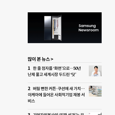
많이 본 뉴스 >
한 줄 점자를 ‘화면’으로…50년
난제 풀고 세계시장 두드린 ‘닷’
버릴 뻔한 커튼·쿠션에 새 가치…
이케아에 들어온 사회적기업 재봉 서
비스