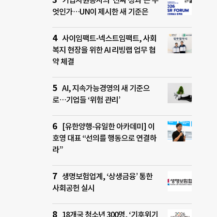
기업자원봉사의 ‘진짜 성과’는 무
엇인가…UN이 제시한 새 기준은
사이임팩트-넥스트임팩트, 사회
복지 현장을 위한 AI 리빙랩 업무 협
약 체결
AI, 지속가능경영의 새 기준으
로…기업들 ‘위험 관리’
[유한양행-유일한 아카데미] 이
호영 대표 “선의를 행동으로 연결하
라”
생명보험업계, ‘상생금융’ 통한
사회공헌 실시
18개국 청소년 300명, ‘기후위기