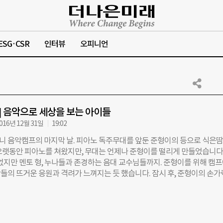
ESG·CSR
인터뷰
오피니언
후] 음악으로 세상을 보는 아이들
016년 12월 31일
19:02
 음악캠프의 마지막 날. 피아노 독주무대를 앞둔 준형이의 등으로 식은
오랫동안 피아노를 쳐왔지만, 무대는 언제나 준형이를 떨리게 만들었습니다.
 없지만 멘토 형, 누나들과 존경하는 음대 교수님들까지. 준형이를 위해 캠
들의 뜨거운 응원과 격려가 느껴지는 듯 했습니다. 잠시 후, 준형이의 손가
면서 연주가 시작됐습니다. ‘실수하지 말자, 실수하지 말자’ 바로 그 순간,
 하얗게 변해버렸습니다. 긴장감을 이기지 못한 준형이는 결국 연주를 멈
내려가고 말았습니다. 어렵게 잡은 기회를 망쳐버렸다는 생각에 눈물이 흘
앵콜! 모든 연주회가 끝난 뒤, 무대 아래서 앵콜을 연호하는 소리가 들려왔습