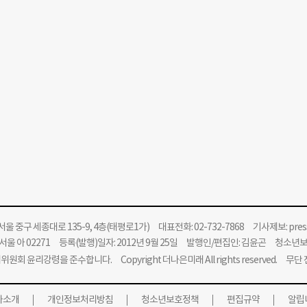
울 중구 세종대로 135-9, 4층(태평로1가) 대표전화: 02-732-7868 기사제보:
pre
울 아 02271 등록(발행)일자: 2012년 9월 25일 발행인/편집인: 김윤곤 청소년
위원회 윤리강령을 준수합니다.
Copyright 더나은미래 All rights reserved. 무
사소개
개인정보처리방침
청소년보호정책
편집규약
알립