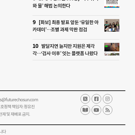
와 물’ 해법 논의한다
[화보] 최종 발표 앞둔 ‘유일한 아
카데미’…조별 과제 막판 점검
발달지연 늘지만 지원은 제각
각…‘검사 이후’ 잇는 플랫폼 나왔다
ss@futurechosun.com
보호정책 책임자: 정유진
단 전재 및 재배포 금지.
니다