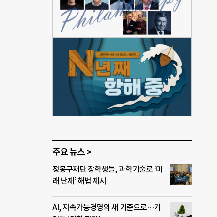
달았
강화
는 형
vN
대선
 자
의원이
칠드
주요 뉴스 >
정몽구재단 장학생들, 과학기술로 ‘미
래 난제’ 해법 제시
AI, 지속가능경영의 새 기준으로…기