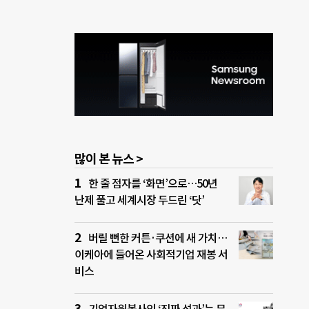
많이 본 뉴스 >
한 줄 점자를 ‘화면’으로…50년
난제 풀고 세계시장 두드린 ‘닷’
버릴 뻔한 커튼·쿠션에 새 가치…
이케아에 들어온 사회적기업 재봉 서
비스