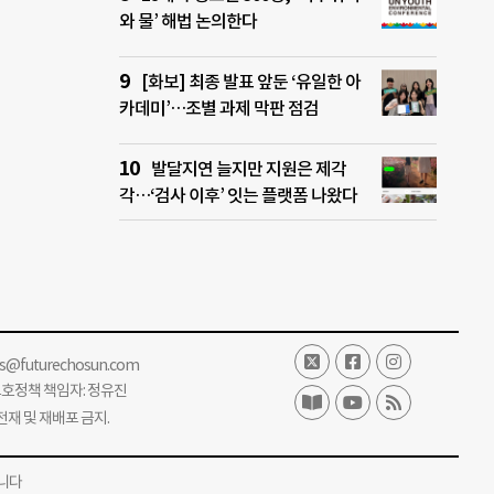
와 물’ 해법 논의한다
[화보] 최종 발표 앞둔 ‘유일한 아
카데미’…조별 과제 막판 점검
발달지연 늘지만 지원은 제각
각…‘검사 이후’ 잇는 플랫폼 나왔다
ss@futurechosun.com
보호정책 책임자: 정유진
단 전재 및 재배포 금지.
니다