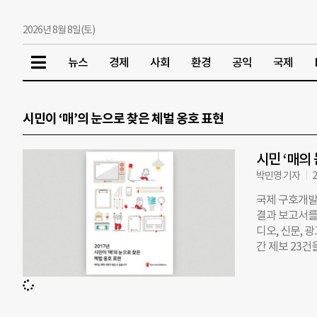
2026년 8월 8일(토)
뉴스
경제
사회
환경
공익
국제
시민이 ‘매’의 눈으로 찾은 체벌 옹호 표현
시민 ‘매의 
박민영 기자
2
국제 구호개발 
결과 보고서를 
디오, 신문,
간 제보 23건
나 재발방지를 
퍼맨이 돌아왔
리 하나로 완
짓’이라는 표현