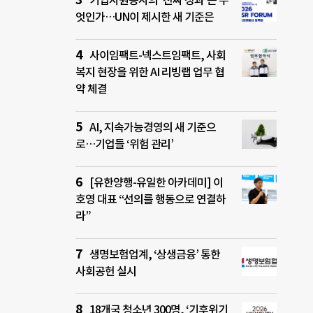
기업자원봉사의 ‘진짜 성과’는 무
엇인가…UN이 제시한 새 기준은
사이임팩트-넥스트임팩트, 사회
복지 현장을 위한 AI 리빙랩 업무 협
약 체결
AI, 지속가능경영의 새 기준으
로…기업들 ‘위험 관리’
[유한양행-유일한 아카데미] 이
호영 대표 “선의를 행동으로 연결하
라”
생명보험업계, ‘상생금융’ 통한
사회공헌 실시
18개국 청소년 300명, ‘기후위기