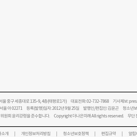
울 중구 세종대로 135-9, 4층(태평로1가) 대표전화: 02-732-7868 기사제보:
pre
울 아 02271 등록(발행)일자: 2012년 9월 25일 발행인/편집인: 김윤곤 청소년
위원회 윤리강령을 준수합니다.
Copyright 더나은미래 All rights reserved. 무
사소개
개인정보처리방침
청소년보호정책
편집규약
알립