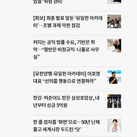
업들 ‘위험 관리’
[화보] 최종 발표 앞둔 ‘유일한 아카데
미’…조별 과제 막판 점검
커지는 공익 법률 수요, 기반은 취
약…“절반은 비정규직·나홀로 사무
실”
[유한양행-유일한 아카데미] 이호영
대표 “선의를 행동으로 연결하라”
한강·허준이도 받은 삼성호암상, 내
년부터 상금 5억원
한 줄 점자를 ‘화면’으로…50년 난제
풀고 세계시장 두드린 ‘닷’