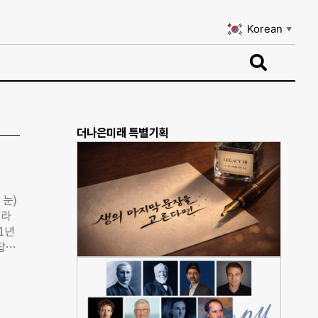
Korean
▼
Korean
▼
더나은미래 특별기획
 눈)
 라
1년
잡거
‘슈
회초
맞을
수 김