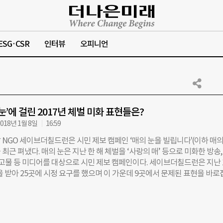
ESG·CSR
인터뷰
오피니언
눈’에 걸린 2017년 체벌 미화 표현들은?
018년 1월 8일
16:59
NGO 세이브더칠드런은 시민 제보 캠페인 ‘매의 눈을 빌립니다'(이하 매의
최근 펴냈다. 매의 눈은 지난 한 해 체벌을 ‘사랑의 매’ 등으로 미화한 방송,
 광고물 등 미디어를 대상으로 시민 제보 캠페인이다. 세이브더칠드런은 지난 
을 받아 25곳에 시정 요구를 했으며 이 가운데 9곳에서 문제된 표현을 바로
약속했다. ‘매의 눈’은 다양한 매체에서 ‘문제적 표현’들을 잡아냈다. KBS 
다’는 지난 10월 회초리를 쓰는 훈장과 순간 겁을 먹은 아이들을 비추며 ‘
벽정리’라는 자막을 내보냈다. 제보자는 “출연한 부모가 아이에게 ‘회초리 
을 써 두려움을 느끼게 한다”고 지적했다. SBS ‘미운 오리 새끼’에서도 가