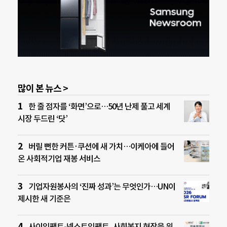
많이 본 뉴스 >
한 줄 점자를 ‘화면’으로…50년 난제 풀고 세계
시장 두드린 ‘닷’
버릴 뻔한 커튼·쿠션에 새 가치…이케아에 들어
온 사회적기업 재봉 서비스
기업자원봉사의 ‘진짜 성과’는 무엇인가…UN이
제시한 새 기준은
사이임팩트-넥스트임팩트, 사회복지 현장을 위