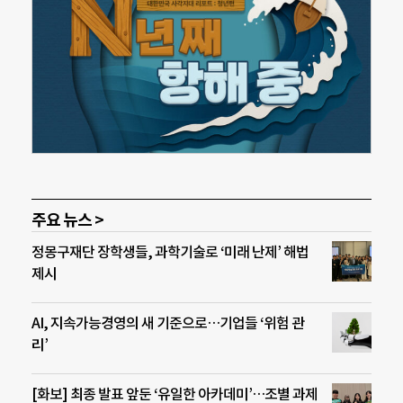
주요 뉴스 >
정몽구재단 장학생들, 과학기술로 ‘미래 난제’ 해법
제시
AI, 지속가능경영의 새 기준으로…기업들 ‘위험 관
리’
[화보] 최종 발표 앞둔 ‘유일한 아카데미’…조별 과제