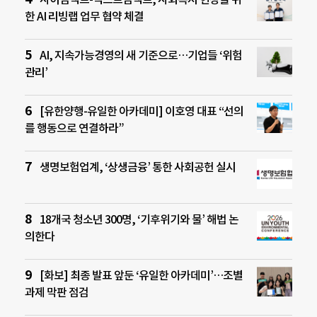
한 AI 리빙랩 업무 협약 체결
AI, 지속가능경영의 새 기준으로…기업들 ‘위험
관리’
[유한양행-유일한 아카데미] 이호영 대표 “선의
를 행동으로 연결하라”
생명보험업계, ‘상생금융’ 통한 사회공헌 실시
18개국 청소년 300명, ‘기후위기와 물’ 해법 논
의한다
[화보] 최종 발표 앞둔 ‘유일한 아카데미’…조별
과제 막판 점검