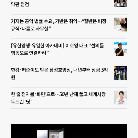
막판 점검
커지는 공익 법률 수요, 기반은 취약…“절반은 비정
규직·나홀로 사무실”
[유한양행-유일한 아카데미] 이호영 대표 “선의를
행동으로 연결하라”
한강·허준이도 받은 삼성호암상, 내년부터 상금 5억
원
한 줄 점자를 ‘화면’으로…50년 난제 풀고 세계시장
두드린 ‘닷’