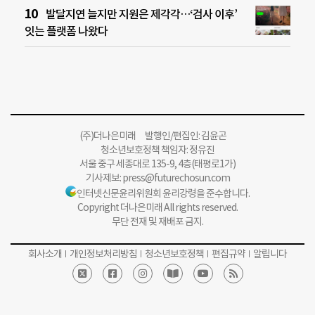
발달지연 늘지만 지원은 제각각…‘검사 이후’
잇는 플랫폼 나왔다
(주)더나은미래 발행인/편집인: 김윤곤
청소년보호정책 책임자: 정유진
서울 중구 세종대로 135-9, 4층(태평로1가)
기사제보:
press@futurechosun.com
인터넷신문윤리위원회 윤리강령을 준수합니다.
Copyright 더나은미래 All rights reserved.
무단 전재 및 재배포 금지.
회사소개
개인정보처리방침
청소년보호정책
편집규약
알립니다