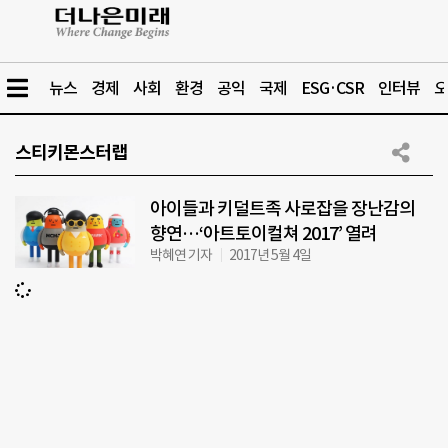
뉴스
경제
사회
환경
공익
국제
ESG·CSR
인터뷰
오
스티키몬스터랩
아이들과 키덜트족 사로잡을 장난감의
향연…‘아트토이컬쳐 2017’ 열려
박혜연 기자
2017년 5월 4일