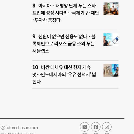
아시아ㆍ태평양 난제 푸는 스타
트업에 성장 사다리…국제기구·재단
·투자사 뭉쳤다
신원이 없으면 신용도 없다…블
록체인으로 라오스 금융 소외 푸는
서울랩스
비싼 대체유 대신 현지 캐슈
넛…인도네시아의 ‘우유 선택지’ 넓
힌다
ss@futurechosun.com