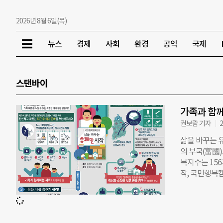
2026년 8월 6일(목)
뉴스
경제
사회
환경
공익
국제
스탠바이
가족과 함께
권보람 기자
2
삶을 바꾸는 유
의 부국(富國)
복지수는 156
작, 국민행복
지역사회 등 
리가족 행복시
시부터 저녁 
활에서 함께 