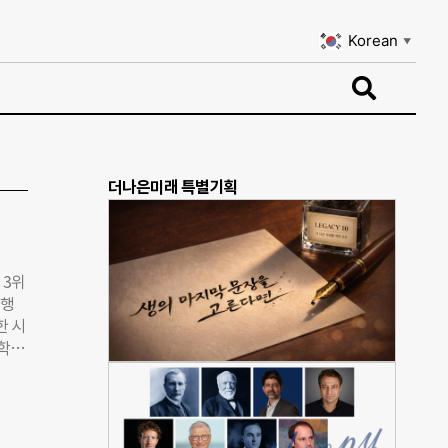
Korean
▼
Korean
▼
더나은미래 특별기획
 3위
 행
한 시
학교,
 ◇우
후 6
상생
 무엇