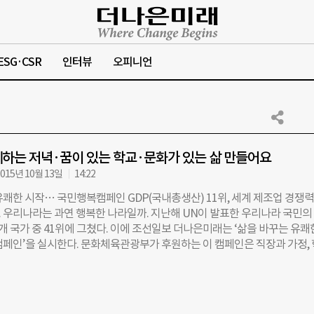
ESG·CSR
인터뷰
오피니언
하는 저녁·꿈이 있는 학교·문화가 있는 삶 만들어요
015년 10월 13일
14:22
쾌한 시작… 국민행복캠페인 GDP(국내총생산) 11위, 세계 제조업 경쟁력
. 우리나라는 과연 행복한 나라일까. 지난해 UN이 발표한 우리나라 국민의
개 국가 중 41위에 그쳤다. 이에 조선일보 더나은미래는 ‘삶을 바꾸는 유쾌
캠페인’을 실시한다. 문화체육관광부가 후원하는 이 캠페인은 직장과 가정, 
삶의 현장에 문화와 교육 혁신을 통해 국민 참여를 이끌 목적으로 시작됐다.
간표 국민의 일·가정 양립을 목표로 하는 ‘우리가족 행복시간표’는 평일 오
10시까지 가족과의 여가 계획을 시간표로 작성해 공유하는 캠페인이다. 일
즐길 수 있는 여가 콘텐츠를 발굴함과 동시에, 가족과 함께할 시간이 생겨도