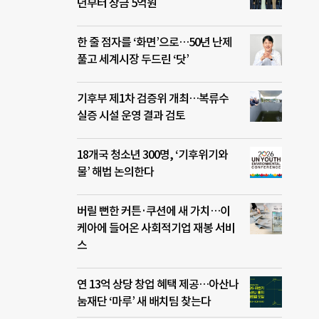
년부터 상금 5억원
한 줄 점자를 ‘화면’으로…50년 난제
풀고 세계시장 두드린 ‘닷’
기후부 제1차 검증위 개최…복류수
실증 시설 운영 결과 검토
18개국 청소년 300명, ‘기후위기와
물’ 해법 논의한다
버릴 뻔한 커튼·쿠션에 새 가치…이
케아에 들어온 사회적기업 재봉 서비
스
연 13억 상당 창업 혜택 제공…아산나
눔재단 ‘마루’ 새 배치팀 찾는다