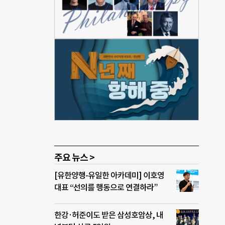
우리가
최·
참가를
정된
 콘
구나
양성을
 누
주요 뉴스 >
[유한양행-유일한 아카데미] 이호영
대표 “선의를 행동으로 연결하라”
한강·허준이도 받은 삼성호암상, 내