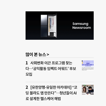
많이 본 뉴스 >
사회변화 이끈 프로그램 찾는
다…‘공익활동 임팩트 어워드’ 후보
모집
[유한양행-유일한 아카데미] “코
딩 몰라도 앱 만든다”…청년들이 AI
로 설계한 헬스케어 해법