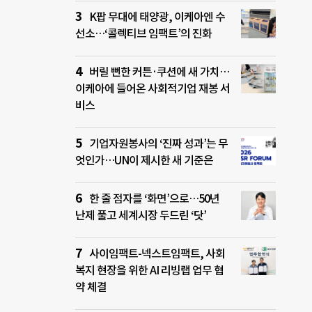
K팝 무대에 태양광, 이케아엔 수
선소…‘콜렉티브 임팩트’의 진화
버릴 뻔한 커튼·쿠션에 새 가치…
이케아에 들어온 사회적기업 재봉 서
비스
기업자원봉사의 ‘진짜 성과’는 무
엇인가…UN이 제시한 새 기준은
한 줄 점자를 ‘화면’으로…50년
난제 풀고 세계시장 두드린 ‘닷’
사이임팩트-넥스트임팩트, 사회
복지 현장을 위한 AI 리빙랩 업무 협
약 체결