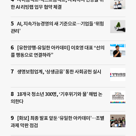
한 AI 리빙랩 업무 협약 체결
AI, 지속가능경영의 새 기준으로…기업들 ‘위험
관리’
[유한양행-유일한 아카데미] 이호영 대표 “선의
를 행동으로 연결하라”
생명보험업계, ‘상생금융’ 통한 사회공헌 실시
18개국 청소년 300명, ‘기후위기와 물’ 해법 논
의한다
[화보] 최종 발표 앞둔 ‘유일한 아카데미’…조별
과제 막판 점검