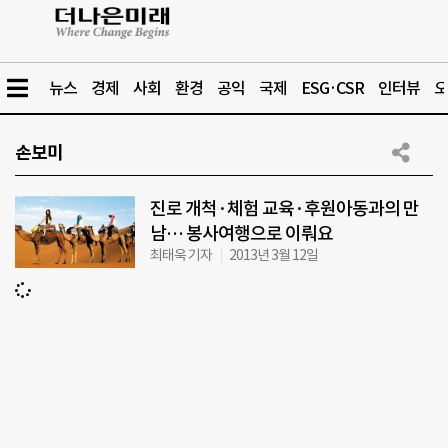
뉴스
경제
사회
환경
공익
국제
ESG·CSR
인터뷰
오
손보미
진로 개척·체험 교육·후원아동과의 만
남… 봉사여행으로 이뤄요
최태욱 기자
2013년 3월 12일