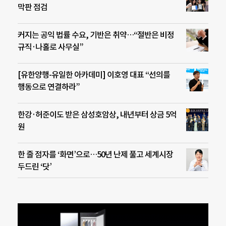
막판 점검
커지는 공익 법률 수요, 기반은 취약…“절반은 비정
규직·나홀로 사무실”
[유한양행-유일한 아카데미] 이호영 대표 “선의를
행동으로 연결하라”
한강·허준이도 받은 삼성호암상, 내년부터 상금 5억
원
한 줄 점자를 ‘화면’으로…50년 난제 풀고 세계시장
두드린 ‘닷’