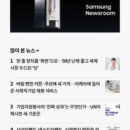
많이 본 뉴스 >
한 줄 점자를 ‘화면’으로…50년 난제 풀고 세계
시장 두드린 ‘닷’
버릴 뻔한 커튼·쿠션에 새 가치…이케아에 들어
온 사회적기업 재봉 서비스
기업자원봉사의 ‘진짜 성과’는 무엇인가…UN이
제시한 새 기준은
사이임팩트-넥스트임팩트, 사회복지 현장을 위