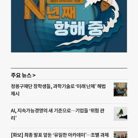
주요 뉴스 >
정몽구재단 장학생들, 과학기술로 ‘미래 난제’ 해법
제시
AI, 지속가능경영의 새 기준으로…기업들 ‘위험 관
리’
[화보] 최종 발표 앞둔 ‘유일한 아카데미’…조별 과제