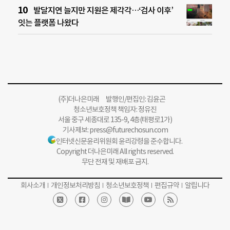
발달지연 늘지만 지원은 제각각…‘검사 이후’
잇는 플랫폼 나왔다
(주)더나은미래 발행인/편집인: 김윤곤
청소년보호정책 책임자: 정유진
서울 중구 세종대로 135-9, 4층(태평로1가)
기사제보:
press@futurechosun.com
인터넷신문윤리위원회 윤리강령을 준수합니다.
Copyright 더나은미래 All rights reserved.
무단 전재 및 재배포 금지.
회사소개
개인정보처리방침
청소년보호정책
편집규약
알립니다