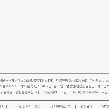
울 중구 세종대로 135-9, 4층(태평로1가) 대표전화: 02-732-7868 기사제보:
pre
울 아 02271 등록(발행)일자: 2012년 9월 25일 발행인/편집인: 김윤곤 청소년
위원회 윤리강령을 준수합니다.
Copyright 더나은미래 All rights reserved. 무
사소개
개인정보처리방침
청소년보호정책
편집규약
알립