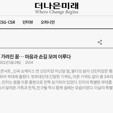
ESG·CSR
인터뷰
오피니언
가려진 꿈… 마음과 손길 모여 이루다
011년 5월 24일
15:54
콘서트_신곡 쇼케이스 연 신민지양 지난달 말, 열다섯 살의 신민지양은 평
 되어 무대에 올랐다. 첫무대인데 긴장한 기색도, 아픈 기색도 없이 총 3곡의
. 민지는 꿈을 이룬 흥분으로 잔뜩 상기되어 있었다. 민지의 특별한 무대를
리서 달려온 가족과 친척, 친구들 역시 함께 설레는 모습이었다. 이날의 특
크어위시재단(www.wish.or.kr)이 마련했다. 첫 번째 소원성취의 주인공
체험으로 소원을 이룬 날을 기념하는 월드위시데이(World Wish Day·매년
 맞아 난소생식세포종양으로 투병 중인 민지의 신곡 발표 쇼케이스를 열어준
위시재단은 소아암, 백혈병, 근이영양증 등 난치병으로 생명의 위협을 받으