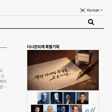
Korean
▼
Korean
▼
더나은미래 특별기획
소
 신
 축하
별한
, 크
 4
 것이
며 장