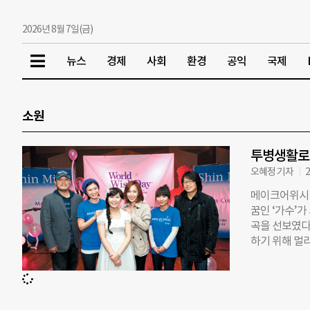
2026년 8월 7일(금)
뉴스
경제
사회
환경
공익
국제
소원
투병생활로 
오혜정 기자
2
메이크어위시 
꿈인 ‘가수’가
곡을 선보였다
하기 위해 멀
무대는 한국메이
리스가 경찰관 
월 29일)를
다. 메이크어