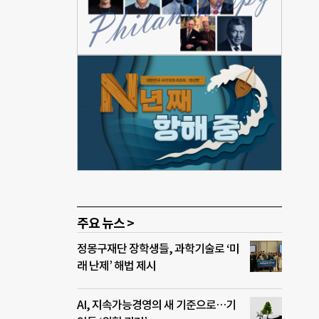
되어
서 내
먹었
 서
 여
해서
감사
꿈을
 선물
주요 뉴스 >
정몽구재단 장학생들, 과학기술로 ‘미
래 난제’ 해법 제시
AI, 지속가능경영의 새 기준으로…기