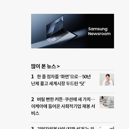
많이 본 뉴스 >
한 줄 점자를 ‘화면’으로…50년
난제 풀고 세계시장 두드린 ‘닷’
버릴 뻔한 커튼·쿠션에 새 가치…
이케아에 들어온 사회적기업 재봉 서
비스