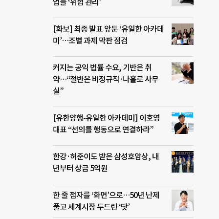
업들 ‘위험 관리’
[화보] 최종 발표 앞둔 ‘유일한 아카데
미’…조별 과제 막판 점검
커지는 공익 법률 수요, 기반은 취
약…“절반은 비정규직·나홀로 사무
실”
[유한양행-유일한 아카데미] 이호영
대표 “선의를 행동으로 연결하라”
한강·허준이도 받은 삼성호암상, 내
년부터 상금 5억원
한 줄 점자를 ‘화면’으로…50년 난제
풀고 세계시장 두드린 ‘닷’