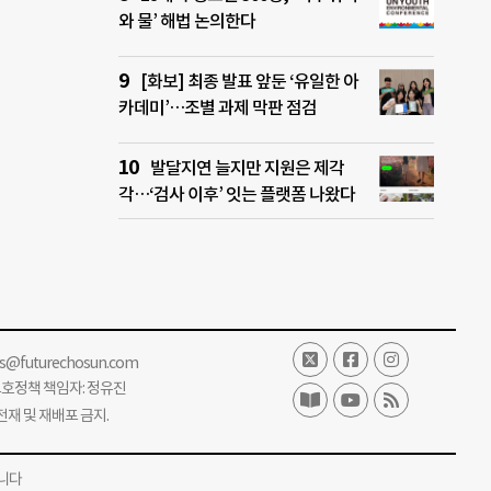
와 물’ 해법 논의한다
[화보] 최종 발표 앞둔 ‘유일한 아
카데미’…조별 과제 막판 점검
발달지연 늘지만 지원은 제각
각…‘검사 이후’ 잇는 플랫폼 나왔다
ss@futurechosun.com
보호정책 책임자: 정유진
단 전재 및 재배포 금지.
니다