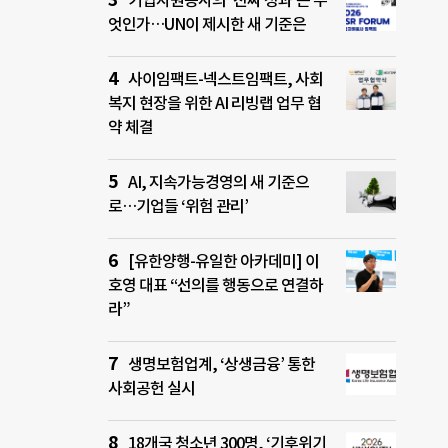
기업자원봉사의 ‘진짜 성과’는 무
엇인가…UN이 제시한 새 기준은
사이임팩트-넥스트임팩트, 사회
복지 현장을 위한 AI 리빙랩 업무 협
약 체결
AI, 지속가능경영의 새 기준으
로…기업들 ‘위험 관리’
[유한양행-유일한 아카데미] 이
호영 대표 “선의를 행동으로 연결하
라”
생명보험업계, ‘상생금융’ 통한
사회공헌 실시
18개국 청소년 300명, ‘기후위기