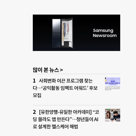
많이 본 뉴스 >
사회변화 이끈 프로그램 찾는
다…‘공익활동 임팩트 어워드’ 후보
모집
[유한양행-유일한 아카데미] “코
딩 몰라도 앱 만든다”…청년들이 AI
로 설계한 헬스케어 해법