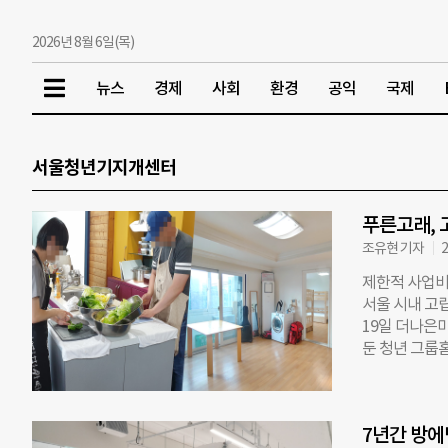
2026년 8월 6일(목)
뉴스
경제
사회
환경
공익
국제
서울청년기지개센터
푸른고래, 
조유현 기자
2
제한적 사업비
서울 시내 고립
19일 더나은미
둔 청년 그룹
터도 ‘주거 공
잠정 중단하기
의 회복보다 재
7년간 방에
간은 자부담…