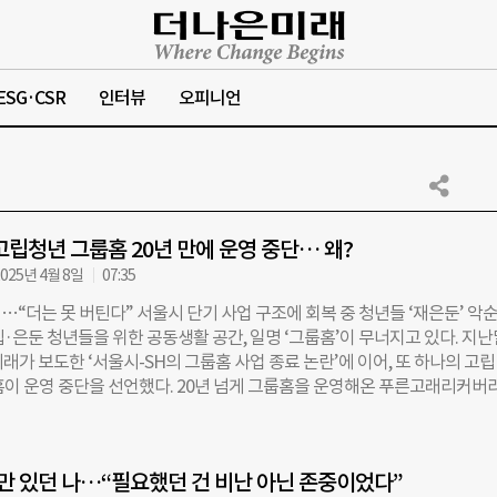
ESG·CSR
인터뷰
오피니언
고립청년 그룹홈 20년 만에 운영 중단… 왜?
025년 4월 8일
07:35
…“더는 못 버틴다” 서울시 단기 사업 구조에 회복 중 청년들 ‘재은둔’ 악
·은둔 청년들을 위한 공동생활 공간, 일명 ‘그룹홈’이 무너지고 있다. 지난
래가 보도한 ‘서울시-SH의 그룹홈 사업 종료 논란’에 이어, 또 하나의 고립
홈이 운영 중단을 선언했다. 20년 넘게 그룹홈을 운영해온 푸른고래리커버
간 확보’와 ‘인건비 마련’의 한계를 넘지 못하고 올해부터 공동생활 공간 
로 한 것이다. 센터를 이끄는 김옥란 센터장은 “현재의 그룹홈 시스템은 
은둔을 부추길 수 있는 구조”라며 한숨을 내쉬었다. ◇ 서울시 지원 받아도
만 있던 나…“필요했던 건 비난 아닌 존중이었다”
결국 여자 숙소 철거 푸른고래리커버리센터는 2022년부터 서울시의 예