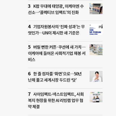
K팝 무대에 태양광, 이케아엔 수
선소…‘콜렉티브 임팩트’의 진화
기업자원봉사의 ‘진짜 성과’는 무
엇인가…UN이 제시한 새 기준은
버릴 뻔한 커튼·쿠션에 새 가치…
이케아에 들어온 사회적기업 재봉 서
비스
한 줄 점자를 ‘화면’으로…50년
난제 풀고 세계시장 두드린 ‘닷’
사이임팩트-넥스트임팩트, 사회
복지 현장을 위한 AI 리빙랩 업무 협
약 체결