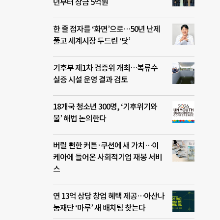
년부터 상금 5억원
한 줄 점자를 ‘화면’으로…50년 난제
풀고 세계시장 두드린 ‘닷’
기후부 제1차 검증위 개최…복류수
실증 시설 운영 결과 검토
18개국 청소년 300명, ‘기후위기와
물’ 해법 논의한다
버릴 뻔한 커튼·쿠션에 새 가치…이
케아에 들어온 사회적기업 재봉 서비
스
연 13억 상당 창업 혜택 제공…아산나
눔재단 ‘마루’ 새 배치팀 찾는다