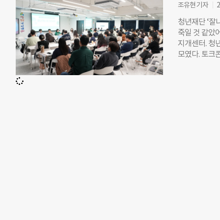
일부 지원받아
조유현 기자
2
초기 입주에 
청년재단 ‘잘
그룹홈을 별도
죽일 것 같았
다”며 “결국 
지개센터. 청
다”고 말했다
모였다. 토크
에게 일상을 
고립의 원인부
사, 청소, 운
대중의 주요 
활 거쳐간 10
▲고립 기간 
동을 하는 야
망설임 없이 
이날 무대에 
다. “친구가 
습니다.” 2
누가 날 따라
이 계속됐죠.”
다. 탈고립 
놨지만, “그건
청년은 “부모님
털어놨다. ◇ 