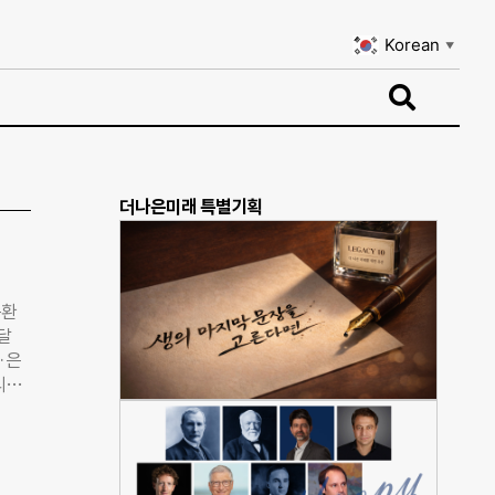
Korean
▼
Korean
▼
더나은미래 특별기획
순환
달
·은
리센
운영을
청년들
, 공
산을