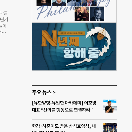
했고,
남녀
 나를
능했
청년기
 됐
들이
년들
석해
 식
 대한
공동생
 계기
기 활
은
”
 했
무서웠
가면
불면증
꼽았
주요 뉴스 >
 털어
[유한양행-유일한 아카데미] 이호영
다른
대표 “선의를 행동으로 연결하라”
”고
한강·허준이도 받은 삼성호암상, 내