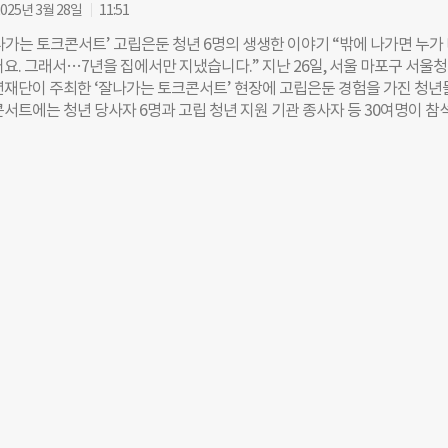
 남녀 그룹홈을 운영했다. 하지만 공간 자체는 센터 측이 별도로 확보해야 
025년 3월 28일
11:51
필요한 보증금과 가전, 가구 비용도 자부담이었다. 김 센터장은 “서울시는 
나가는 토크콘서트’ 고립은둔 청년 6명의 생생한 이야기 “밖에 나가면 누가
로 운영하길 원했지만, 두 개의 공간을 동시에 꾸리는 건 현실적으로 불가
어요. 그래서…7년을 집에서만 지냈습니다.” 지난 26일, 서울 마포구 서울
2023년에는 여자 숙소를 철거해야 했고, 올해는 아예 전체 운영을 중단하게
년재단이 주최한 ‘잘나가는 토크콘서트’ 현장에 고립은둔 경험을 가진 청년
. 그룹홈은 단순한 숙소가 아니다. 오랜 은둔 생활로 생활 리듬이 무너진 청
콘서트에는 청년 당사자 6명과 고립 청년 지원 기관 종사자 등 30여명이 참
회복하고 사회성과 감정을 회복하는 훈련의 공간이다. 센터는 아침 기상부터
터 탈고립의 계기까지 진솔한 이야기를 나눴다. 이날 행사는 ‘고립 청년에
동, 취미 활동 등 하루의 루틴을 함께 만들어가며 공동체 훈련을 돕는다. ◇ 
질문에 당사자가 직접 답한다’는 콘셉트로 진행됐다. ▲고립을 시작하게 된
0여 명 중 약 80%가 일상 회복 이곳에서는 공동 요리와 식사, 주 1회 팀 경
중 가장 힘들었던 점 ▲탈고립을 가능케 한 요인 등 민감한 질문에도 청년들
구단, 개인의 이야기를
자신만의 경험을 털어놨다. ◇ “학교폭력·공황장애가 나를 방 안으로 몰았다
선 A씨는 중고등학교 시절 학교폭력을 겪은 뒤 7년 동안 세상과 단절됐다고
한 명도 없었고, 부모님은 억지로 학교에 보내려 했어요. 사람을 만나는 게 
0대 초반부터 공황장애를 앓았다는 B씨도 당시를 이렇게 회상했다. “밖에 나
오는 것 같고, 죽을 수도 있겠다는 공포에 시달렸습니다. 밤낮이 뒤바뀌고 
 이들은 고립의 시간 동안 가장 힘들었던 점으로 ‘사회적 편견’과 ‘차별’을 
이후 일자리를 얻은 한 청년은 다시 은둔하고 싶은 충동을 느꼈다며 친구에게
 네가 간절하지 않아서 그래”라는 말을 듣고 큰 상처를 받았다고 했다. 또 
이 ‘한심하다’, ‘도대체 뭐 해 먹고 살 거냐’고 질책할 때 견디기 힘들었다
“내게 손 내민