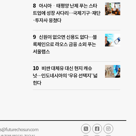
아시아ㆍ태평양 난제 푸는 스타
트업에 성장 사다리…국제기구·재단
·투자사 뭉쳤다
신원이 없으면 신용도 없다…블
록체인으로 라오스 금융 소외 푸는
서울랩스
비싼 대체유 대신 현지 캐슈
넛…인도네시아의 ‘우유 선택지’ 넓
힌다
ss@futurechosun.com