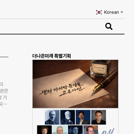
Korean
▼
Korean
▼
더나은미래 특별기획
이
기관은
성 기
성되는
민까지
상을
 속
, 홍