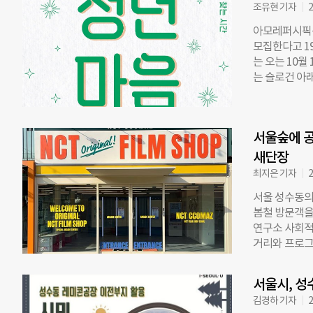
보, 모니터링
조유현 기자
2
도 담당한다.
아모레퍼시픽공감
원 참여를 통
모집한다고 1
를 맡고, 박
는 오는 10월
속 가능한 미
는 슬로건 아
을 통해 아이
현 서울대학교
다. 김영환 
교수, 허지원
해졌다”며 “
에 ‘고스또소 
끼지 않겠다”
서울숲에 공
퍼스널 컬러를
께 이용할 수
㈜282북스,
새단장
인 공감인, 
최지은 기자
2
여자대학교 음
서울 성수동의
이 참여한다.
봄철 방문객을
로 나서 청년들
연구소 사회적
까지 아모레퍼
거리와 프로그
oil_line@ch
매월 마지막 
경 농작물을 거
서울시, 성
는 봄, 51%
김경하 기자
2
토크, 전시 등