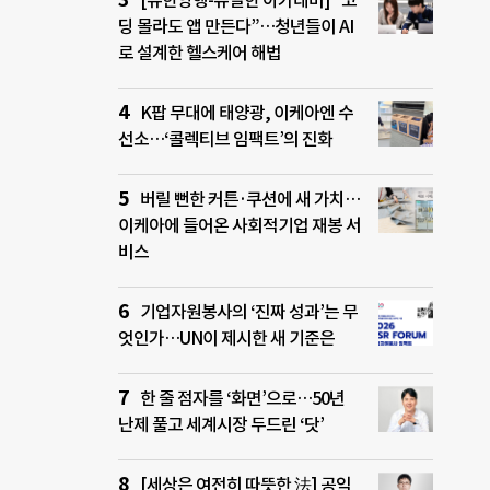
[유한양행-유일한 아카데미] “코
딩 몰라도 앱 만든다”…청년들이 AI
로 설계한 헬스케어 해법
K팝 무대에 태양광, 이케아엔 수
선소…‘콜렉티브 임팩트’의 진화
버릴 뻔한 커튼·쿠션에 새 가치…
이케아에 들어온 사회적기업 재봉 서
비스
기업자원봉사의 ‘진짜 성과’는 무
엇인가…UN이 제시한 새 기준은
한 줄 점자를 ‘화면’으로…50년
난제 풀고 세계시장 두드린 ‘닷’
[세상은 여전히 따뜻한 法] 공익