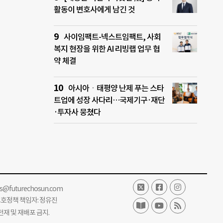
활동이 변호사에게 남긴 것
사이임팩트-넥스트임팩트, 사회
복지 현장을 위한 AI 리빙랩 업무 협
약 체결
아시아ㆍ태평양 난제 푸는 스타
트업에 성장 사다리…국제기구·재단
·투자사 뭉쳤다
ss@futurechosun.com
보호정책 책임자: 정유진
단 전재 및 재배포 금지.