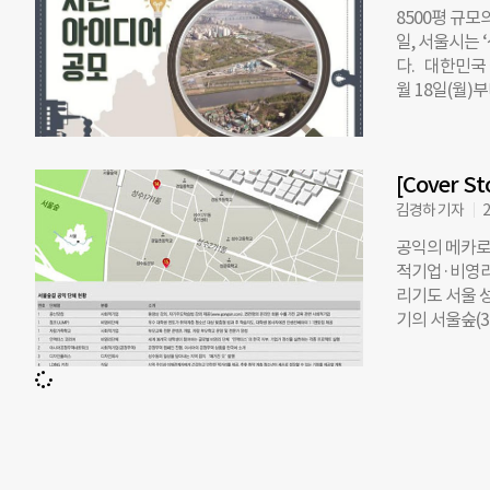
없이 참여할 
8500평 규
트 관련 전시,
일, 서울시는
스토어 ‘엔시티
다. 대한민국 
료품점으로 꾸
월 18일(월)
품을 감상할 수
하는 참신한 아
거리를 제공할
서울숲 이용 
니티와 공동체
성 ▲입지 및
공정무역 초콜릿
[Cover 
에서는 총 21
프로그램을 진
수상 2개팀 1
김경하 기자
2
해 마련한 소
될 예정이며,
공익의 메카로
획이다. 참가
적기업·비영리
정, 심사결과
리기도 서울 
서울시 도시재
기의 서울숲(3
대 형성과 시
신가들의 움직
서 “관심 있는
는 최고급 아
더 된 낡은 
들이 하나둘씩
·shareho
벗겨진 단독주
3~4년 전 