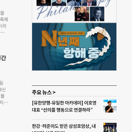
관리
임직
명을
 협의
 축제
“지
’이라
조성
윤대
 전했
학과
풍성
 강사
을 아
나만의
 함
공간
에는
사단법
 숙명
너사들
등
멘토
혁신
 1일
주요 뉴스 >
 볼
까지
[유한양행-유일한 아카데미] 이호영
친환
대표 “선의를 행동으로 연결하라”
‘나누
주제로
한강·허준이도 받은 삼성호암상, 내
 신청