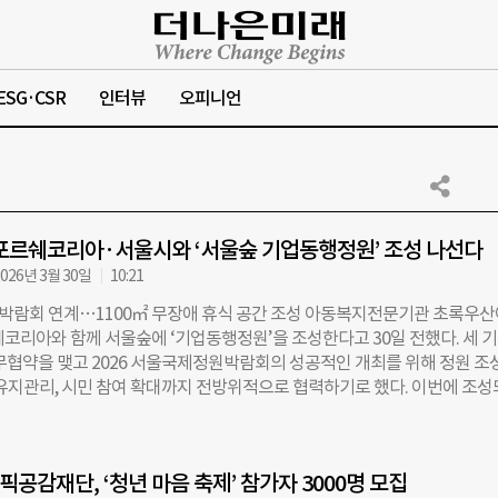
ESG·CSR
인터뷰
오피니언
포르쉐코리아·서울시와 ‘서울숲 기업동행정원’ 조성 나선다
026년 3월 30일
10:21
람회 연계…1100㎡ 무장애 휴식 공간 조성 아동복지전문기관 초록우산
쉐코리아와 함께 서울숲에 ‘기업동행정원’을 조성한다고 30일 전했다. 세 
업무협약을 맺고 2026 서울국제정원박람회의 성공적인 개최를 위해 정원 조
 유지관리, 시민 참여 확대까지 전방위적으로 협력하기로 했다. 이번에 조
 내 약 1100㎡ 규모의 무장애놀이터 부지에 마련된다. 아동부터 지역 주
게 이용할 수 있는 열린 공간으로 설계되며, 포르쉐의 상징적 디자인과 색
로 조성될 예정이다. 박람회 이후에도 상설 정원으로 유지돼 시민들의 일상
공감재단, ‘청년 마음 축제’ 참가자 3000명 모집
 활용된다. 역할 분담도 구체적으로 이뤄졌다. 초록우산은 사업 설계와 시공