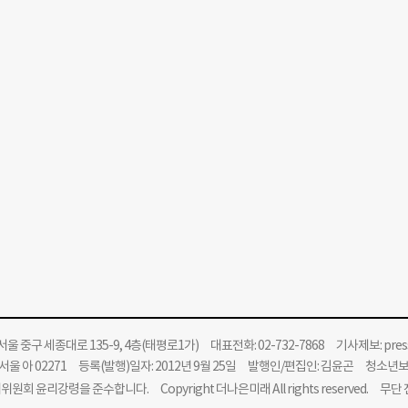
울 중구 세종대로 135-9, 4층(태평로1가) 대표전화: 02-732-7868 기사제보:
pre
울 아 02271 등록(발행)일자: 2012년 9월 25일 발행인/편집인: 김윤곤 청소년
위원회 윤리강령을 준수합니다.
Copyright 더나은미래 All rights reserved. 무