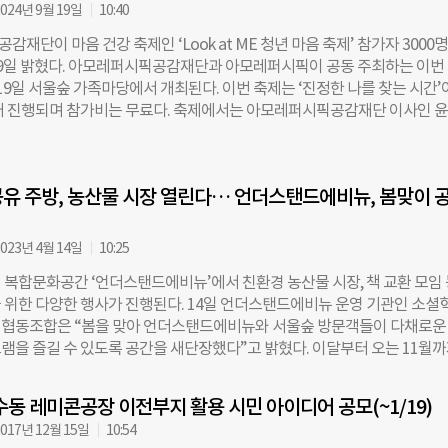
 등 전반적인 실행을 맡고, 정원 조성 과정 기록과 박람회 개막 전까지 유지
024년 9월 19일
10:40
 포르쉐코리아는 약 5억 원 규모의 재정을 지원하고 사업 기획에 참여하며, 
재단이 마음 건강 축제인 ‘Look at ME 청년 마음 축제’ 참가자 3000
한 사후관리에도 나설 계획이다. 서울시는 사업 기획과 행정 지원, 관계기관
9일 밝혔다. 아모레퍼시픽공감재단과 아모레퍼시픽이 공동 주최하는 이번
람회 이후 정원을 인수해 유지관리한다. 마티아스 부세 포르쉐코리아 대표는 
 19일 서울숲 가족마당에서 개최된다. 이번 축제는 ‘진정한 나를 찾는 시간
래를 위해 한국 사회와 소통하며 사회적 책임을 다하고 있다”며 “드림서킷 
래 진행되며 참가비는 무료다. 축제에서는 아모레퍼시픽공감재단 이사인 
들을 비롯한 모든 방문객이 자연 속에서 편안한 휴식을 경험하길 바란다”고
병원 정신건강의학과 교수와 장동선 뇌 과학자, 김경일 아주대학교 심리
서울시 정원도시국장은 “포르쉐코리아와 초록우산의 참여로 박람회가 더욱 
 고려대학교 심리학부 교수가 참여해 청년 공감 토크를 진행한다. 운동 전문
서울숲에 시민 모두를 위한 의미 있는 정원이 조성될 수 있도록 행정적 지원
댄스 메디테이션’, ‘라틴핏’, ‘타바타’를 배워보는 ‘운동 테라피’를 비롯해 
고 밝혔다. 여승수 초록우산 사무총장은 “민관 협력을 통해 아이들과 주민이
유 주방, 농산물 시장 열린다… 언더스탠드에비뉴, 봄맞이 
 찾는 ‘메이크업 아티스트 프로그램’ 등 체험 행사도 펼쳐진다. 체험 부스
 있는 대규모 휴식 공간을 마련하게
 ㈜무브유어마인드, 걱정안냥연구소, 느루문화예술단, 비웨이브주식회사, 
사단법인 오늘은, 사단법인 온기, 생명보험사회공헌재단, 서울광역청년센터,
023년 4월 14일
10:25
악치료 대학원, 스프링미, 주식회사 하이, 헤이마인드 등 마음 치유 파트
 복합문화공간 ‘언더스탠드에비뉴’에서 친환경 농산물 시장, 책 교환 모임 
 이밖에도 아모레퍼시픽공감재단의 이사진과 아모레퍼시픽그룹 현직자가 
 위한 다양한 행사가 진행된다. 14일 언더스탠드에비뉴 운영 기관인 소셜
과 1:1 멘토링을 진행하는 멘토링 부스도 마련된다. 축제 신청은 오는 10월
협동조합은 “봄을 맞아 언더스탠드에비뉴와 서울숲 방문객들이 다채로운
시픽공감재단 공식 인스타그램을 통해 가능하다. 조유현 더나은미래 기자
램을 즐길 수 있도록 공간을 새단장했다”고 밝혔다. 이달부터 오는 11월
osun.com
주 토요일에는 ‘농부시장 마르쉐’가 열린다. 생산자와 소비자가 직접 만나 
래할 수 있다. 오는 19일에는 집 책장에 한 번 읽고 꽂아둔 책을 교환하는 
수동 레미콘공장 이전부지 활용 시민 아이디어 공모(~1/19)
 너와 나의 책장 공유’ 모임이 진행된다. 22일에는 지구의 날을 맞아 ‘흙’을 
017년 12월 15일
10:54
 다양한 프로그램을 마련한다. 오전 11시부터 오후 3시까지 열리며 별도의