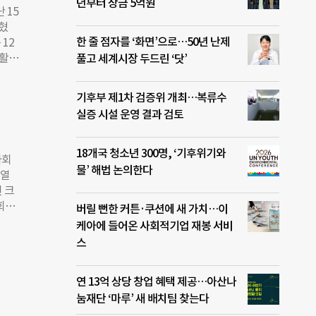
년부터 상금 5억원
아티스
 15
팝업
혔
. 식
한 줄 점자를 ‘화면’으로…50년 난제
12
 소
 활용
풀고 세계시장 두드린 ‘닷’
 볼
방안,
커뮤
적합
기후부 제1차 검증위 개최…복류수
띠에
공모전
실증 시설 운영 결과 검토
교육
최우
 위
수여
 계
18개국 청소년 300명, ‘기후위기와
사회
 일
물’ 해법 논의한다
 열
진희선
 크
공감
사회혁
버릴 뻔한 커튼·쿠션에 새 가치…이
다”면
 넘
케아에 들어온 사회적기업 재봉 서비
0년은
스
기업
연 13억 상당 창업 혜택 제공…아산나
트칠이
눔재단 ‘마루’ 새 배치팀 찾는다
투…
·미