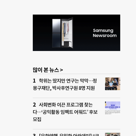
 성
석
 좋았
문에
기획사
 조성
숲으
축
많이 본 뉴스 >
학위는 땄지만 연구는 막막…정
몽구재단, 박사후연구원 8명 지원
사회변화 이끈 프로그램 찾는
다…‘공익활동 임팩트 어워드’ 후보
모집