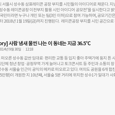
수 있다. 중앙광장 컨테이너에는 SM 팝업스토어가 자리 잡았다. SM 소속 
모의 서울시 성수동 삼표레미콘 공장 부지를 시민들의 아이디어로 채운다. 지난
 행사를 열고, 굿즈를 판매하는 K-컬쳐 쇼룸이다. 다음 달 7일까지 첫 번째 
 ‘성수동 레미콘공장 이전부지 활용 시민 아이디어 공모전’을 실시한다고 밝
 꼬마즈 그로서리 스토어(NCT CCOMAZ GROCERY STORE)’를 운영한다
국민이라면 누구나 개인 또는 팀(3인 이하)으로 참여 가능하며, 공모기간은 
민 공간에서 NCT 각 멤버의 특징을 반영한 가상의 식품 브랜드 아트워크와
부터 2018년 1월 19일(금)까지 진행된다. 레미콘공장 부지를 시민 공간으로
 있다. SM 팝업스토어는 공간의 컨셉을 바꾸면서 2025년 5월까지 다양한
이디어 제시하되, 레미콘공장과 주변(서울숲, 응봉, 중랑천, 한강 등) 연계
 계획이다. 언더스탠드에비뉴 중앙터널에는 공유주방을 오픈했다. 지역 
활성화 방안 등을 함께 제시해도 된다. 제출된 안은 ▲시설 적절성 ▲입지 
 문화 형성을 위해 조성된 공간이다. 발달장애인을 대상으로 하는 쇼콜라
 조화 ▲실현가능성 ▲활용성 ▲창의성을 중심으로 평가하게 된다. 이번 
 만들기, 물의 날 기념 유리 텀블러 만들기 등 ESG 가치를 담은 다양한 
Story] 사람 냄새 물씬 나는 이 동네는 지금 36.5℃
개 작품을 선정하고 수상자에겐 총 1000만원의 상금(대상 1개팀 300만원, 
행한다. 안지훈 소셜혁신연구소 이사장은 “소상공인과 사회적경제기업을
50만원, 우수상 3개팀 50만원, 입선 10개팀 10만원)과 서울특별시장상이 
014년 9월 30일
12:18
셜벤처 지원공간도 모두 입주를
 채택된 우수 아이디어를 반영하여 서울숲일대 문화명소 조성계획을 수립할
 떠오른 성수동 값싼 임대료·편리한 교통 등 입지 좋아 주택가에 둥지 튼 
신청서 및 제출양식은 공모전 홈페이지에서 다운로드 받을 수 있으며, 향후
단체 청년 창업·공정무역 가게 늘어나고 토크콘서트 등 주민과 소통의 장
 및 당선작 등 공모전과 관련된 사항은 홈페이지를 통해 공개될 예정이다. 
성수동 서울숲 인근이 공익의 메카로 떠오르고 있다. 여의도 공원을 6개 합친
생본부장은 “서울숲 일대를 세계적인 문화명소로 조성하기 위해 사회적 
5만평)이 개원한 지 10년째, 서울숲 5분 거리에 위치한 성수1가 일대가 
민의 창의적이고 다양한 아이디어 발굴을 위해 이번 공모전을 개최하게 됐
임으로 들썩이는 모양새다. 서울숲에 들어서면 분양 당시 평당 4000만원이
 시민들의 많은 참여를 바란다.”고 말했다.
파트로 주목받았던 갤러리아포레가 눈길을 끌지만, 뒷골목은 연식이 20~3
저층 주택들이 밀집해있다. 3년 전부터 이 주택가 곳곳에 비영리단체·사회적
 모여들더니, 올해는 사회혁신가 16명의 공동 주거 공간(셰어하우스
use)까지 만들어졌다. 지난 3년, 이 변화의 흐름을 짚어본다. 편집자 주 페인
택, 어지럽게 가로지르는 전깃줄, 골목 바깥으로 삐죽 나와 있는 쓰레기봉
서울숲 뒷골목 풍경이다. 재개발에 묶인 동네는 활기가 부족했고, 정육점·식당