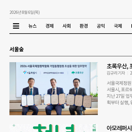
2026년 8월 6일(목)
뉴스
경제
사회
환경
공익
국제
서울숲
초록우산, 
김규리 기자
2
서울국제정원박
서울시, 포르
지난 27일 
획부터 실행,
정원은 서울숲
누구나 안전하
반영한 공간으
아모레퍼시픽
휴식 공간으로