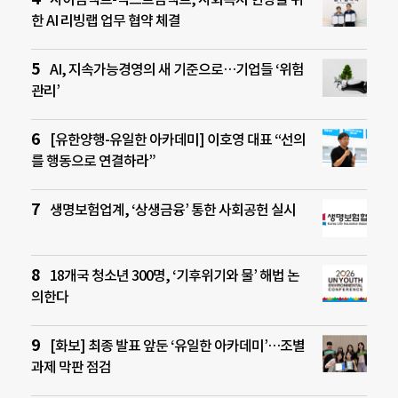
한 AI 리빙랩 업무 협약 체결
AI, 지속가능경영의 새 기준으로…기업들 ‘위험
관리’
[유한양행-유일한 아카데미] 이호영 대표 “선의
를 행동으로 연결하라”
생명보험업계, ‘상생금융’ 통한 사회공헌 실시
18개국 청소년 300명, ‘기후위기와 물’ 해법 논
의한다
[화보] 최종 발표 앞둔 ‘유일한 아카데미’…조별
과제 막판 점검