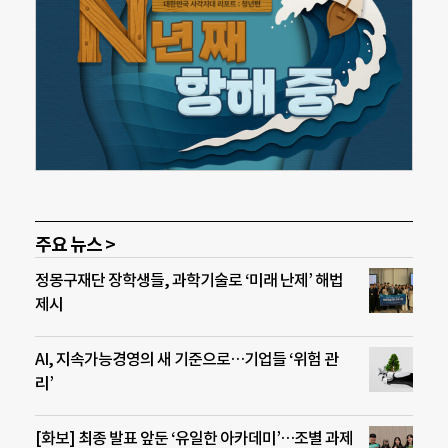
주요 뉴스 >
정몽구재단 장학생들, 과학기술로 ‘미래 난제’ 해법
제시
AI, 지속가능경영의 새 기준으로…기업들 ‘위험 관
리’
[화보] 최종 발표 앞둔 ‘유일한 아카데미’…조별 과제