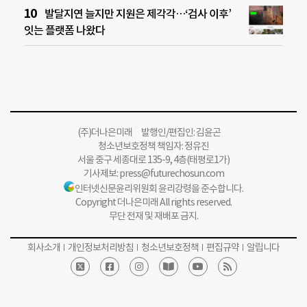
발달지연 늘지만 지원은 제각각…‘검사 이후’
잇는 플랫폼 나왔다
(주)더나은미래 발행인/편집인: 김윤곤
청소년보호정책 책임자: 정유진
서울 중구 세종대로 135-9, 4층(태평로1가)
기사제보:
press@futurechosun.com
인터넷신문윤리위원회 윤리강령을 준수합니다.
Copyright 더나은미래 All rights reserved.
무단 전재 및 재배포 금지.
회사소개
개인정보처리방침
청소년보호정책
편집규약
알립니다