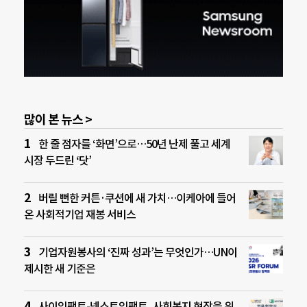
많이 본 뉴스 >
한 줄 점자를 ‘화면’으로…50년 난제 풀고 세계
시장 두드린 ‘닷’
버릴 뻔한 커튼·쿠션에 새 가치…이케아에 들어
온 사회적기업 재봉 서비스
기업자원봉사의 ‘진짜 성과’는 무엇인가…UN이
제시한 새 기준은
사이임팩트-넥스트임팩트, 사회복지 현장을 위