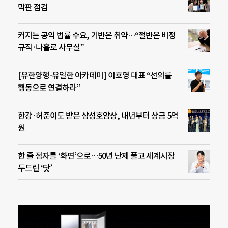
막판 점검
커지는 공익 법률 수요, 기반은 취약…“절반은 비정
규직·나홀로 사무실”
[유한양행-유일한 아카데미] 이호영 대표 “선의를
행동으로 연결하라”
한강·허준이도 받은 삼성호암상, 내년부터 상금 5억
원
한 줄 점자를 ‘화면’으로…50년 난제 풀고 세계시장
두드린 ‘닷’