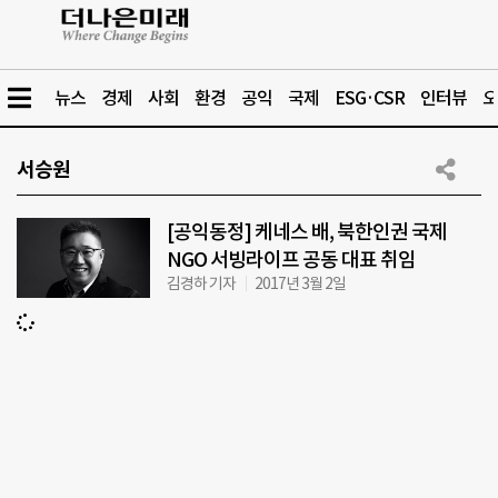
뉴스
경제
사회
환경
공익
국제
ESG·CSR
인터뷰
오
서승원
[공익동정] 케네스 배, 북한인권 국제
NGO 서빙라이프 공동 대표 취임
김경하 기자
2017년 3월 2일