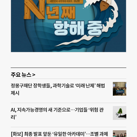
주요 뉴스 >
정몽구재단 장학생들, 과학기술로 ‘미래 난제’ 해법
제시
AI, 지속가능경영의 새 기준으로…기업들 ‘위험 관
리’
[화보] 최종 발표 앞둔 ‘유일한 아카데미’…조별 과제