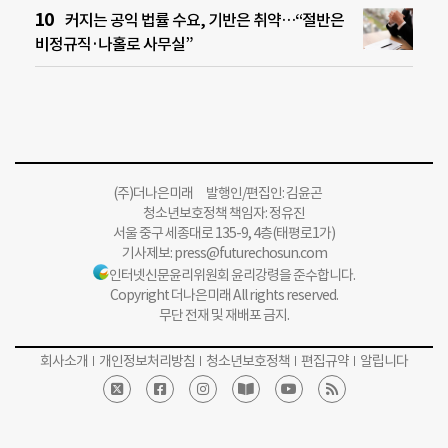
커지는 공익 법률 수요, 기반은 취약…“절반은
비정규직·나홀로 사무실”
(주)더나은미래 발행인/편집인: 김윤곤
청소년보호정책 책임자: 정유진
서울 중구 세종대로 135-9, 4층(태평로1가)
기사제보:
press@futurechosun.com
인터넷신문윤리위원회 윤리강령을 준수합니다.
Copyright 더나은미래 All rights reserved.
무단 전재 및 재배포 금지.
회사소개
개인정보처리방침
청소년보호정책
편집규약
알립니다