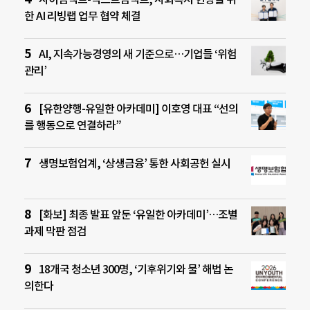
한 AI 리빙랩 업무 협약 체결
AI, 지속가능경영의 새 기준으로…기업들 ‘위험
관리’
[유한양행-유일한 아카데미] 이호영 대표 “선의
를 행동으로 연결하라”
생명보험업계, ‘상생금융’ 통한 사회공헌 실시
[화보] 최종 발표 앞둔 ‘유일한 아카데미’…조별
과제 막판 점검
18개국 청소년 300명, ‘기후위기와 물’ 해법 논
의한다