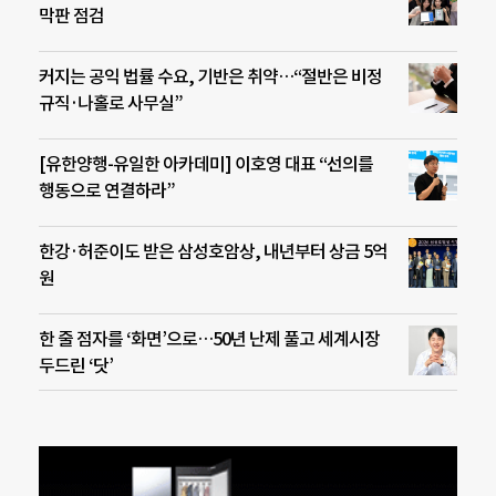
막판 점검
커지는 공익 법률 수요, 기반은 취약…“절반은 비정
규직·나홀로 사무실”
[유한양행-유일한 아카데미] 이호영 대표 “선의를
행동으로 연결하라”
한강·허준이도 받은 삼성호암상, 내년부터 상금 5억
원
한 줄 점자를 ‘화면’으로…50년 난제 풀고 세계시장
두드린 ‘닷’