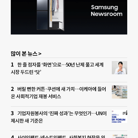
많이 본 뉴스 >
한 줄 점자를 ‘화면’으로…50년 난제 풀고 세계
시장 두드린 ‘닷’
버릴 뻔한 커튼·쿠션에 새 가치…이케아에 들어
온 사회적기업 재봉 서비스
기업자원봉사의 ‘진짜 성과’는 무엇인가…UN이
제시한 새 기준은
사이임팩트-넥스트임팩트, 사회복지 현장을 위