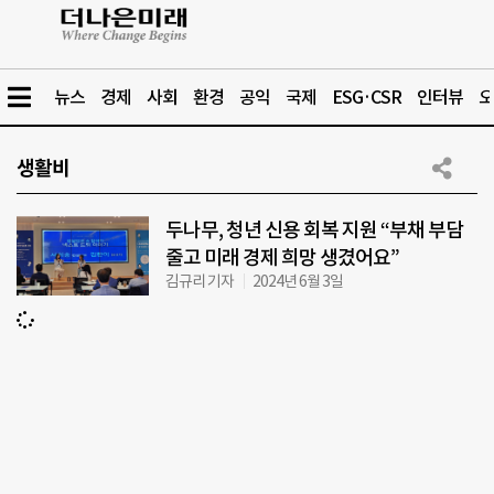
뉴스
경제
사회
환경
공익
국제
ESG·CSR
인터뷰
오
생활비
두나무, 청년 신용 회복 지원 “부채 부담
줄고 미래 경제 희망 생겼어요”
김규리 기자
2024년 6월 3일