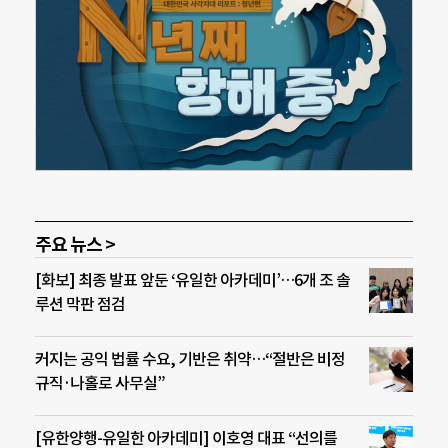
주요 뉴스 >
[화보] 최종 발표 앞둔 ‘유일한 아카데미’…6개 조 솔
루션 막판 점검
커지는 공익 법률 수요, 기반은 취약…“절반은 비정
규직·나홀로 사무실”
[유한양행-유일한 아카데미] 이호영 대표 “선의를