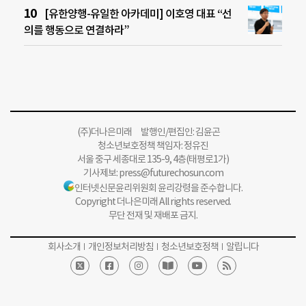
[유한양행-유일한 아카데미] 이호영 대표 “선
의를 행동으로 연결하라”
(주)더나은미래 발행인/편집인: 김윤곤
청소년보호정책 책임자: 정유진
서울 중구 세종대로 135-9, 4층(태평로1가)
기사제보:
press@futurechosun.com
인터넷신문윤리위원회 윤리강령을 준수합니다.
Copyright 더나은미래 All rights reserved.
무단 전재 및 재배포 금지.
회사소개
개인정보처리방침
청소년보호정책
알립니다