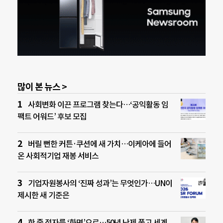
많이 본 뉴스 >
사회변화 이끈 프로그램 찾는다…‘공익활동 임
팩트 어워드’ 후보 모집
버릴 뻔한 커튼·쿠션에 새 가치…이케아에 들어
온 사회적기업 재봉 서비스
기업자원봉사의 ‘진짜 성과’는 무엇인가…UN이
제시한 새 기준은
한 줄 점자를 ‘화면’으로…50년 난제 풀고 세계