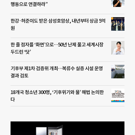
행동으로 연결하라”
한강·허준이도 받은 삼성호암상, 내년부터 상금 5억
원
한 줄 점자를 ‘화면’으로…50년 난제 풀고 세계시장
두드린 ‘닷’
기후부 제1차 검증위 개최…복류수 실증 시설 운영
결과 검토
18개국 청소년 300명, ‘기후위기와 물’ 해법 논의한
다