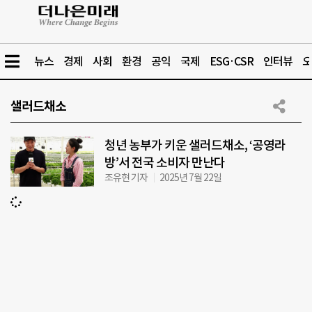
뉴스
경제
사회
환경
공익
국제
ESG·CSR
인터뷰
오
샐러드채소
청년 농부가 키운 샐러드채소, ‘공영라
방’서 전국 소비자 만난다
조유현 기자
2025년 7월 22일