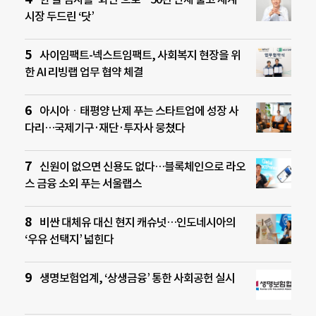
시장 두드린 ‘닷’
사이임팩트-넥스트임팩트, 사회복지 현장을 위
한 AI 리빙랩 업무 협약 체결
아시아ㆍ태평양 난제 푸는 스타트업에 성장 사
다리…국제기구·재단·투자사 뭉쳤다
신원이 없으면 신용도 없다…블록체인으로 라오
스 금융 소외 푸는 서울랩스
비싼 대체유 대신 현지 캐슈넛…인도네시아의
‘우유 선택지’ 넓힌다
생명보험업계, ‘상생금융’ 통한 사회공헌 실시