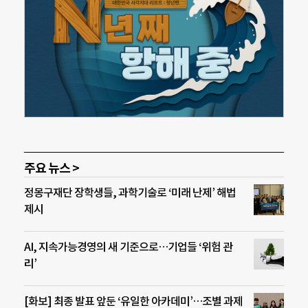
주요 뉴스 >
정몽구재단 장학생들, 과학기술로 ‘미래 난제’ 해법
제시
AI, 지속가능경영의 새 기준으로…기업들 ‘위험 관
리’
[화보] 최종 발표 앞둔 ‘유일한 아카데미’…조별 과제