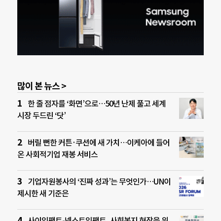
많이 본 뉴스 >
한 줄 점자를 ‘화면’으로…50년 난제 풀고 세계
시장 두드린 ‘닷’
버릴 뻔한 커튼·쿠션에 새 가치…이케아에 들어
온 사회적기업 재봉 서비스
기업자원봉사의 ‘진짜 성과’는 무엇인가…UN이
제시한 새 기준은
사이임팩트-넥스트임팩트, 사회복지 현장을 위