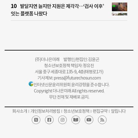
발달지연 늘지만 지원은 제각각…‘검사 이후’
잇는 플랫폼 나왔다
(주)더나은미래 발행인/편집인: 김윤곤
청소년보호정책 책임자: 정유진
서울 중구 세종대로 135-9, 4층(태평로1가)
기사제보:
press@futurechosun.com
인터넷신문윤리위원회 윤리강령을 준수합니다.
Copyright 더나은미래 All rights reserved.
무단 전재 및 재배포 금지.
회사소개
개인정보처리방침
청소년보호정책
편집규약
알립니다