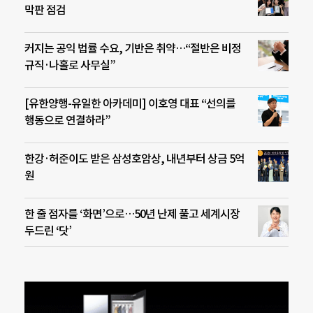
막판 점검
커지는 공익 법률 수요, 기반은 취약…“절반은 비정
규직·나홀로 사무실”
[유한양행-유일한 아카데미] 이호영 대표 “선의를
행동으로 연결하라”
한강·허준이도 받은 삼성호암상, 내년부터 상금 5억
원
한 줄 점자를 ‘화면’으로…50년 난제 풀고 세계시장
두드린 ‘닷’