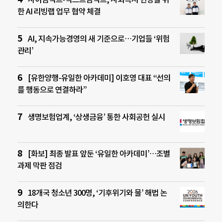
한 AI 리빙랩 업무 협약 체결
AI, 지속가능경영의 새 기준으로…기업들 ‘위험
관리’
[유한양행-유일한 아카데미] 이호영 대표 “선의
를 행동으로 연결하라”
생명보험업계, ‘상생금융’ 통한 사회공헌 실시
[화보] 최종 발표 앞둔 ‘유일한 아카데미’…조별
과제 막판 점검
18개국 청소년 300명, ‘기후위기와 물’ 해법 논
의한다