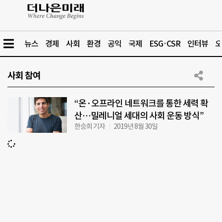
뉴스
경제
사회
환경
공익
국제
ESG·CSR
인터뷰
오
사회 참여
“온·오프라인 네트워크를 통한 세력 확
산…밀레니얼 세대의 사회 운동 방식”
한승희 기자
2019년 8월 30일