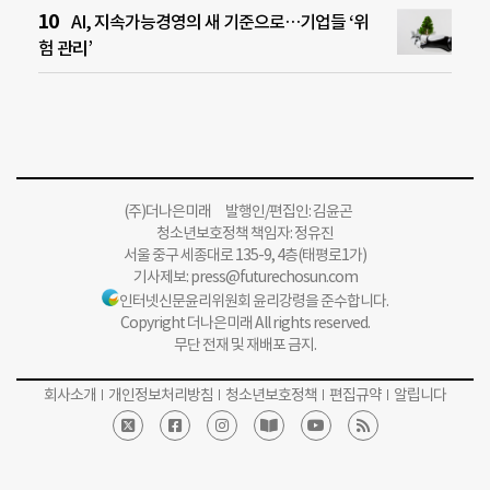
AI, 지속가능경영의 새 기준으로…기업들 ‘위
험 관리’
(주)더나은미래 발행인/편집인: 김윤곤
청소년보호정책 책임자: 정유진
서울 중구 세종대로 135-9, 4층(태평로1가)
기사제보:
press@futurechosun.com
인터넷신문윤리위원회 윤리강령을 준수합니다.
Copyright 더나은미래 All rights reserved.
무단 전재 및 재배포 금지.
회사소개
개인정보처리방침
청소년보호정책
편집규약
알립니다