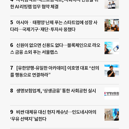
한 AI 리빙랩 업무 협약 체결
아시아ㆍ태평양 난제 푸는 스타트업에 성장 사
다리…국제기구·재단·투자사 뭉쳤다
신원이 없으면 신용도 없다…블록체인으로 라오
스 금융 소외 푸는 서울랩스
[유한양행-유일한 아카데미] 이호영 대표 “선의
를 행동으로 연결하라”
생명보험업계, ‘상생금융’ 통한 사회공헌 실시
비싼 대체유 대신 현지 캐슈넛…인도네시아의
‘우유 선택지’ 넓힌다