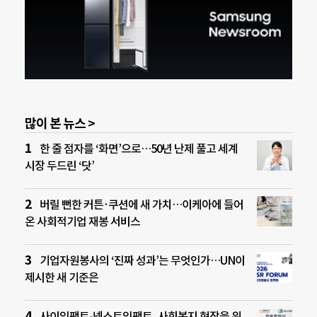
많이 본 뉴스 >
한 줄 점자를 ‘화면’으로…50년 난제 풀고 세계
시장 두드린 ‘닷’
버릴 뻔한 커튼·쿠션에 새 가치…이케아에 들어
온 사회적기업 재봉 서비스
기업자원봉사의 ‘진짜 성과’는 무엇인가…UN이
제시한 새 기준은
사이임팩트-넥스트임팩트, 사회복지 현장을 위