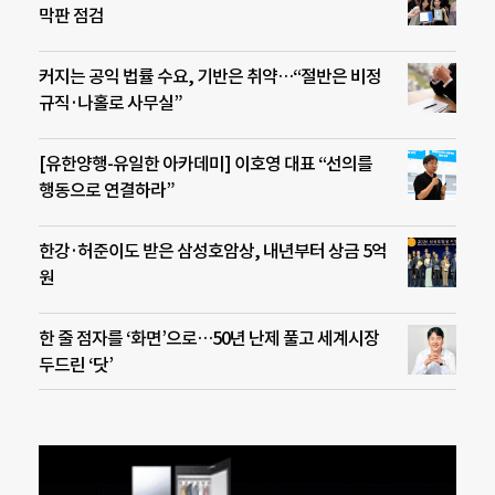
막판 점검
커지는 공익 법률 수요, 기반은 취약…“절반은 비정
규직·나홀로 사무실”
[유한양행-유일한 아카데미] 이호영 대표 “선의를
행동으로 연결하라”
한강·허준이도 받은 삼성호암상, 내년부터 상금 5억
원
한 줄 점자를 ‘화면’으로…50년 난제 풀고 세계시장
두드린 ‘닷’