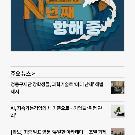
주요 뉴스 >
정몽구재단 장학생들, 과학기술로 ‘미래 난제’ 해법
제시
AI, 지속가능경영의 새 기준으로…기업들 ‘위험 관
리’
[화보] 최종 발표 앞둔 ‘유일한 아카데미’…조별 과제