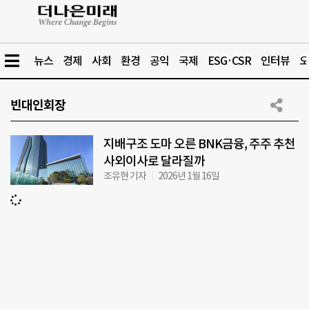
뉴스
경제
사회
환경
공익
국제
ESG·CSR
인터뷰
오
빈대인회장
지배구조 도마 오른 BNK금융, 주주 추천
사외이사로 달라질까
조유현 기자
2026년 1월 16일