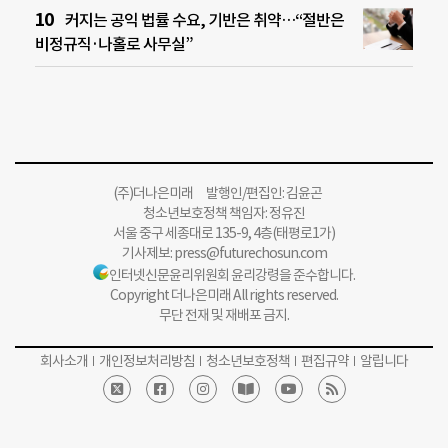
커지는 공익 법률 수요, 기반은 취약…“절반은
비정규직·나홀로 사무실”
(주)더나은미래 발행인/편집인: 김윤곤
청소년보호정책 책임자: 정유진
서울 중구 세종대로 135-9, 4층(태평로1가)
기사제보:
press@futurechosun.com
인터넷신문윤리위원회 윤리강령을 준수합니다.
Copyright 더나은미래 All rights reserved.
무단 전재 및 재배포 금지.
회사소개
개인정보처리방침
청소년보호정책
편집규약
알립니다