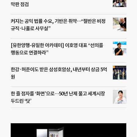
막판 점검
커지는 공익 법률 수요, 기반은 취약…“절반은 비정
규직·나홀로 사무실”
[유한양행-유일한 아카데미] 이호영 대표 “선의를
행동으로 연결하라”
한강·허준이도 받은 삼성호암상, 내년부터 상금 5억
원
한 줄 점자를 ‘화면’으로…50년 난제 풀고 세계시장
두드린 ‘닷’