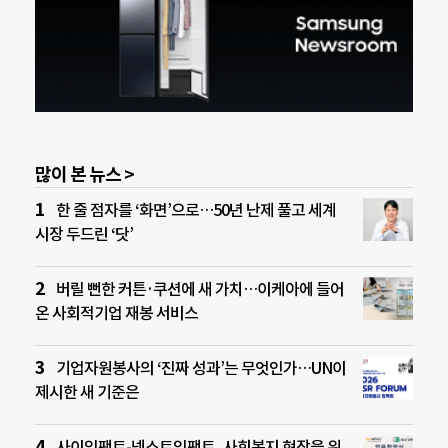
많이 본 뉴스 >
한 줄 점자를 ‘화면’으로…50년 난제 풀고 세계
시장 두드린 ‘닷’
버릴 뻔한 커튼·쿠션에 새 가치…이케아에 들어
온 사회적기업 재봉 서비스
기업자원봉사의 ‘진짜 성과’는 무엇인가…UN이
제시한 새 기준은
사이임팩트-넥스트임팩트, 사회복지 현장을 위