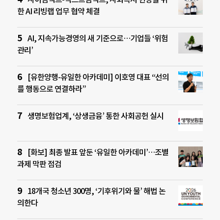
한 AI 리빙랩 업무 협약 체결
AI, 지속가능경영의 새 기준으로…기업들 ‘위험
관리’
[유한양행-유일한 아카데미] 이호영 대표 “선의
를 행동으로 연결하라”
생명보험업계, ‘상생금융’ 통한 사회공헌 실시
[화보] 최종 발표 앞둔 ‘유일한 아카데미’…조별
과제 막판 점검
18개국 청소년 300명, ‘기후위기와 물’ 해법 논
의한다