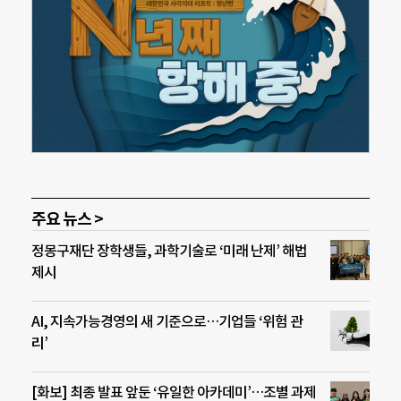
주요 뉴스 >
정몽구재단 장학생들, 과학기술로 ‘미래 난제’ 해법
제시
AI, 지속가능경영의 새 기준으로…기업들 ‘위험 관
리’
[화보] 최종 발표 앞둔 ‘유일한 아카데미’…조별 과제