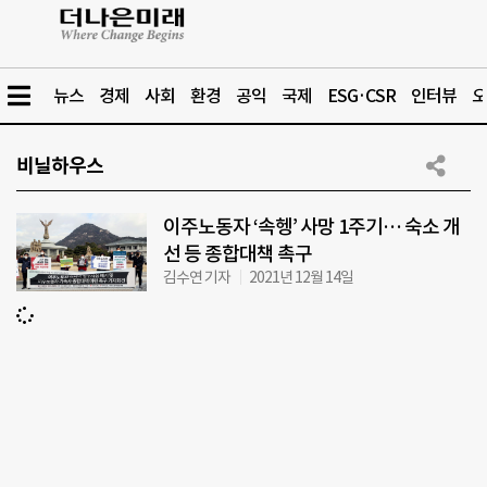
뉴스
경제
사회
환경
공익
국제
ESG·CSR
인터뷰
오
비닐하우스
이주노동자 ‘속헹’ 사망 1주기… 숙소 개
선 등 종합대책 촉구
김수연 기자
2021년 12월 14일