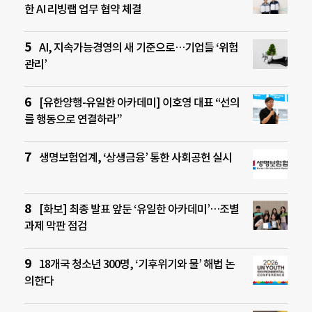
한 AI 리빙랩 업무 협약 체결
AI, 지속가능경영의 새 기준으로…기업들 ‘위험
관리’
[유한양행-유일한 아카데미] 이호영 대표 “선의
를 행동으로 연결하라”
생명보험업계, ‘상생금융’ 통한 사회공헌 실시
[화보] 최종 발표 앞둔 ‘유일한 아카데미’…조별
과제 막판 점검
18개국 청소년 300명, ‘기후위기와 물’ 해법 논
의한다