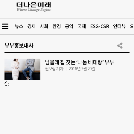
뉴스
경제
사회
환경
공익
국제
ESG·CSR
인터뷰
오
부부홍보대사
남몰래 집 짓는 ‘나눔 베테랑’ 부부
권보람 기자
2016년 7월 20일