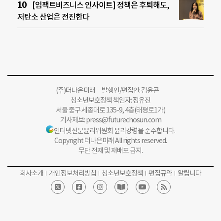
[임팩트비즈니스 인사이트] 정책은 후퇴해도,
저탄소 산업은 전진한다
(주)더나은미래 발행인/편집인: 김윤곤
청소년보호정책 책임자: 정유진
서울 중구 세종대로 135-9, 4층(태평로1가)
기사제보:
press@futurechosun.com
인터넷신문윤리위원회 윤리강령을 준수합니다.
Copyright 더나은미래 All rights reserved.
무단 전재 및 재배포 금지.
회사소개
개인정보처리방침
청소년보호정책
편집규약
알립니다