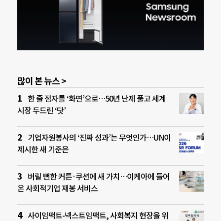
많이 본 뉴스 >
한 줄 점자를 ‘화면’으로…50년 난제 풀고 세계
시장 두드린 ‘닷’
기업자원봉사의 ‘진짜 성과’는 무엇인가…UN이
제시한 새 기준은
버릴 뻔한 커튼·쿠션에 새 가치…이케아에 들어
온 사회적기업 재봉 서비스
사이임팩트-넥스트임팩트, 사회복지 현장을 위