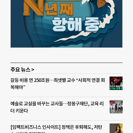
주요 뉴스 >
갈등 비용 연 250조원…최샛별 교수 “사회적 연결 회
복해야”
예술로 교실을 바꾸는 교사들…정몽구재단, 교육 리
더 키운다
[임팩트비즈니스 인사이트] 정책은 후퇴해도, 저탄