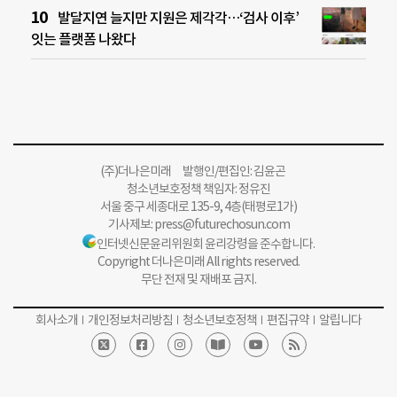
발달지연 늘지만 지원은 제각각…‘검사 이후’
잇는 플랫폼 나왔다
(주)더나은미래 발행인/편집인: 김윤곤
청소년보호정책 책임자: 정유진
서울 중구 세종대로 135-9, 4층(태평로1가)
기사제보:
press@futurechosun.com
인터넷신문윤리위원회 윤리강령을 준수합니다.
Copyright 더나은미래 All rights reserved.
무단 전재 및 재배포 금지.
회사소개
개인정보처리방침
청소년보호정책
편집규약
알립니다