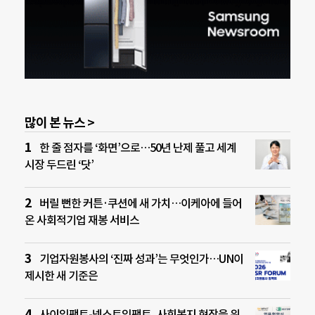
많이 본 뉴스 >
한 줄 점자를 ‘화면’으로…50년 난제 풀고 세계
시장 두드린 ‘닷’
버릴 뻔한 커튼·쿠션에 새 가치…이케아에 들어
온 사회적기업 재봉 서비스
기업자원봉사의 ‘진짜 성과’는 무엇인가…UN이
제시한 새 기준은
사이임팩트-넥스트임팩트, 사회복지 현장을 위