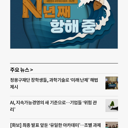
주요 뉴스 >
정몽구재단 장학생들, 과학기술로 ‘미래 난제’ 해법
제시
AI, 지속가능경영의 새 기준으로…기업들 ‘위험 관
리’
[화보] 최종 발표 앞둔 ‘유일한 아카데미’…조별 과제