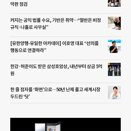
막판 점검
커지는 공익 법률 수요, 기반은 취약…“절반은 비정
규직·나홀로 사무실”
[유한양행-유일한 아카데미] 이호영 대표 “선의를
행동으로 연결하라”
한강·허준이도 받은 삼성호암상, 내년부터 상금 5억
원
한 줄 점자를 ‘화면’으로…50년 난제 풀고 세계시장
두드린 ‘닷’