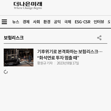
뉴스
경제
사회
환경
공익
국제
ESG·CSR
인터뷰
오
보험리스크
기후위기로 본격화하는 보험리스크…
“화석연료 투자 멈출 때”
황원규 기자
2023년 8월 17일