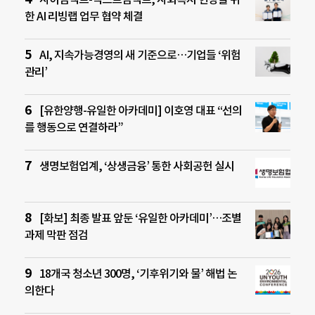
한 AI 리빙랩 업무 협약 체결
AI, 지속가능경영의 새 기준으로…기업들 ‘위험
관리’
[유한양행-유일한 아카데미] 이호영 대표 “선의
를 행동으로 연결하라”
생명보험업계, ‘상생금융’ 통한 사회공헌 실시
[화보] 최종 발표 앞둔 ‘유일한 아카데미’…조별
과제 막판 점검
18개국 청소년 300명, ‘기후위기와 물’ 해법 논
의한다