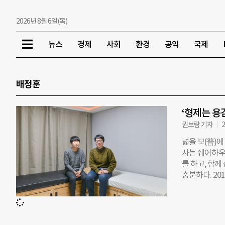
2026년 8월 6일(목)
뉴스
경제
사회
환경
공익
국제
배정훈
‘형제는 용
권보람 기자
2
넓을 보(普)에
사는 쉐어하우
를 하고, 함께
충분하다. 2
공간을 마련했다
를 널리 이롭게
지훈씨가 대학
대해 고민하기