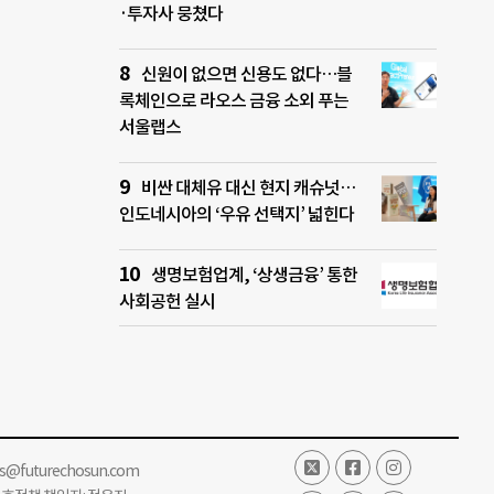
·투자사 뭉쳤다
신원이 없으면 신용도 없다…블
록체인으로 라오스 금융 소외 푸는
서울랩스
비싼 대체유 대신 현지 캐슈넛…
인도네시아의 ‘우유 선택지’ 넓힌다
생명보험업계, ‘상생금융’ 통한
사회공헌 실시
ss@futurechosun.com