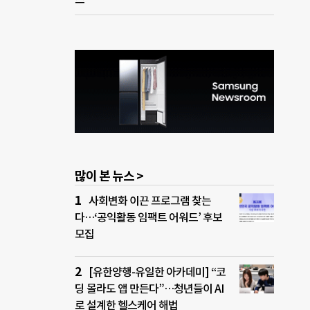
많이 본 뉴스 >
사회변화 이끈 프로그램 찾는
다…‘공익활동 임팩트 어워드’ 후보
모집
[유한양행-유일한 아카데미] “코
딩 몰라도 앱 만든다”…청년들이 AI
로 설계한 헬스케어 해법