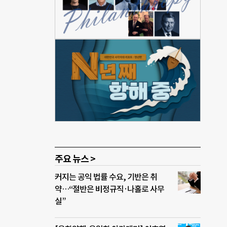
주택
고 있
니까
들이랑
작했
 7
간 비
위해
돈이
주요 뉴스 >
커지는 공익 법률 수요, 기반은 취
약…“절반은 비정규직·나홀로 사무
실”