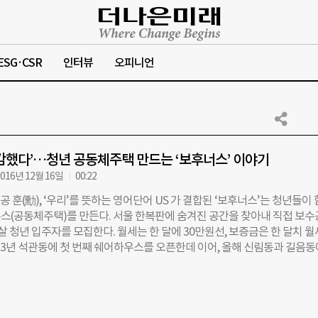
ESG·CSR
인터뷰
오피니언
감했다’…청년 공동체주택 만드는 ‘보후너스’ 이야기
016년 12월 16일
00:22
 공 훈(勳), ‘우리’를 뜻하는 영어단어 US 가 결합된 ‘보후너스’는 청년들이
스(공동체주택)를 만든다. 서울 한복판에 숨겨진 공간을 찾아내 직접 보
 살 청년 입주자를 모집한다. 월세는 한 달에 30만원선, 보증금은 한 달치 
013년 석관동에 첫 번째 쉐어하우스를 오픈한데 이어, 올해 신림동과 길음
. 보후너스를 세운 이들은 배정훈(33)·지훈(32)형제. 청년 당사자가 스
 하겠다는 보후너스의 뜻처럼, 두 사람 역시 자취를 하는 대학생이다. 201
에 들어가고, 정훈씨와 함께 서울에 살게 되면서 두 사람은 처음으로 ‘주거
 시작했다. “지훈이 학교가 안암에 있는데, 근처 월세가 40~60만원선이