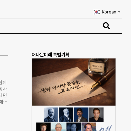
Korean
▼
Korean
▼
더나은미래 특별기획
 함께
수공사
월세면
동에도
스로
2년
’에
더라고