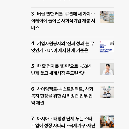
버릴 뻔한 커튼·쿠션에 새 가치…
이케아에 들어온 사회적기업 재봉 서
비스
기업자원봉사의 ‘진짜 성과’는 무
엇인가…UN이 제시한 새 기준은
한 줄 점자를 ‘화면’으로…50년
난제 풀고 세계시장 두드린 ‘닷’
사이임팩트-넥스트임팩트, 사회
복지 현장을 위한 AI 리빙랩 업무 협
약 체결
아시아ㆍ태평양 난제 푸는 스타
트업에 성장 사다리…국제기구·재단