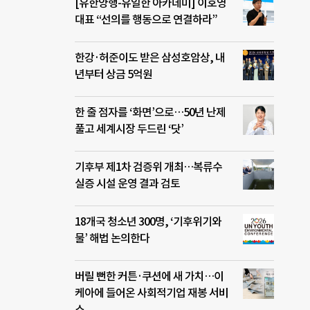
[유한양행-유일한 아카데미] 이호영
대표 “선의를 행동으로 연결하라”
한강·허준이도 받은 삼성호암상, 내
년부터 상금 5억원
한 줄 점자를 ‘화면’으로…50년 난제
풀고 세계시장 두드린 ‘닷’
기후부 제1차 검증위 개최…복류수
실증 시설 운영 결과 검토
18개국 청소년 300명, ‘기후위기와
물’ 해법 논의한다
버릴 뻔한 커튼·쿠션에 새 가치…이
케아에 들어온 사회적기업 재봉 서비
스