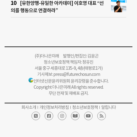
[유한양행-유일한 아카데미] 이호영 대표 “선
의를 행동으로 연결하라”
(주)더나은미래 발행인/편집인: 김윤곤
청소년보호정책 책임자: 정유진
서울 중구 세종대로 135-9, 4층(태평로1가)
기사제보:
press@futurechosun.com
인터넷신문윤리위원회 윤리강령을 준수합니다.
Copyright 더나은미래 All rights reserved.
무단 전재 및 재배포 금지.
회사소개
개인정보처리방침
청소년보호정책
알립니다