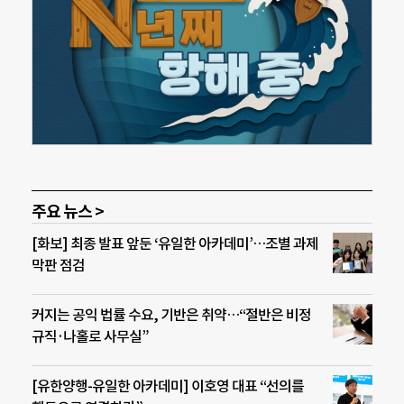
주요 뉴스 >
[화보] 최종 발표 앞둔 ‘유일한 아카데미’…조별 과제
막판 점검
커지는 공익 법률 수요, 기반은 취약…“절반은 비정
규직·나홀로 사무실”
[유한양행-유일한 아카데미] 이호영 대표 “선의를