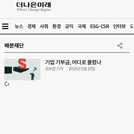
뉴스
경제
사회
환경
공익
국제
ESG·CSR
인터뷰
오
배분재단
기업 기부금, 어디로 몰렸나
권보람 기자
2016년 5월 10일