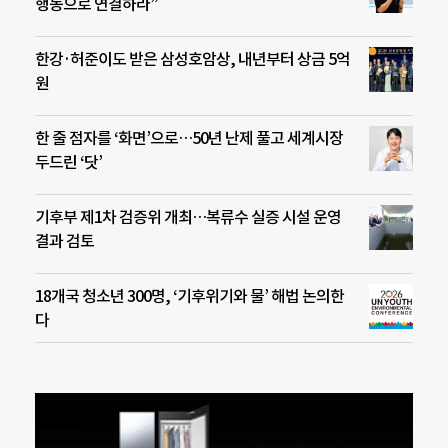
행동으로 연결하라”
한강·허준이도 받은 삼성호암상, 내년부터 상금 5억
원
한 줄 점자를 ‘화면’으로…50년 난제 풀고 세계시장
두드린 ‘닷’
기후부 제1차 검증위 개최…복류수 실증 시설 운영
결과 검토
18개국 청소년 300명, ‘기후위기와 물’ 해법 논의한
다