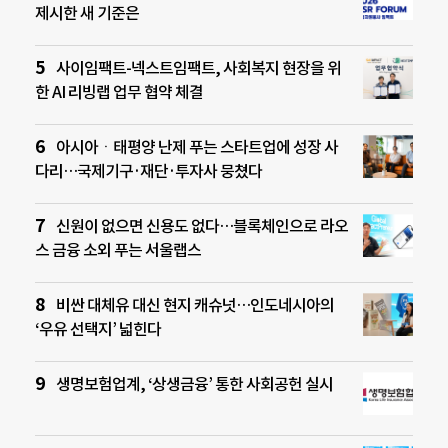
제시한 새 기준은
사이임팩트-넥스트임팩트, 사회복지 현장을 위
한 AI 리빙랩 업무 협약 체결
아시아ㆍ태평양 난제 푸는 스타트업에 성장 사
다리…국제기구·재단·투자사 뭉쳤다
신원이 없으면 신용도 없다…블록체인으로 라오
스 금융 소외 푸는 서울랩스
비싼 대체유 대신 현지 캐슈넛…인도네시아의
‘우유 선택지’ 넓힌다
생명보험업계, ‘상생금융’ 통한 사회공헌 실시