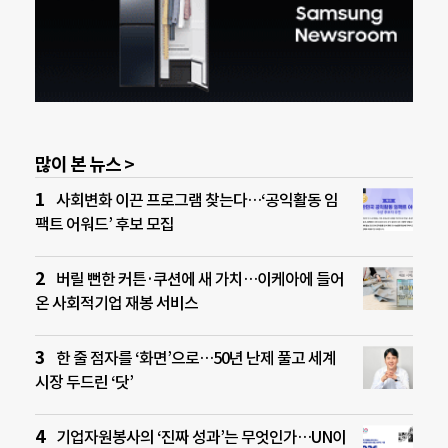
많이 본 뉴스 >
사회변화 이끈 프로그램 찾는다…‘공익활동 임
팩트 어워드’ 후보 모집
버릴 뻔한 커튼·쿠션에 새 가치…이케아에 들어
온 사회적기업 재봉 서비스
한 줄 점자를 ‘화면’으로…50년 난제 풀고 세계
시장 두드린 ‘닷’
기업자원봉사의 ‘진짜 성과’는 무엇인가…UN이