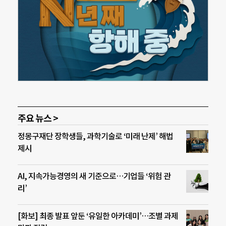
주요 뉴스 >
정몽구재단 장학생들, 과학기술로 ‘미래 난제’ 해법
제시
AI, 지속가능경영의 새 기준으로…기업들 ‘위험 관
리’
[화보] 최종 발표 앞둔 ‘유일한 아카데미’…조별 과제