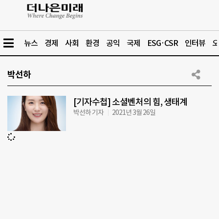
뉴스
경제
사회
환경
공익
국제
ESG·CSR
인터뷰
오
박선하
[기자수첩] 소셜벤처의 힘, 생태계
박선하 기자
2021년 3월 26일