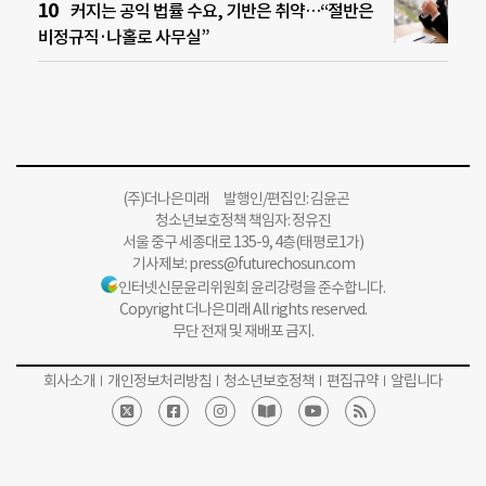
커지는 공익 법률 수요, 기반은 취약…“절반은
비정규직·나홀로 사무실”
(주)더나은미래 발행인/편집인: 김윤곤
청소년보호정책 책임자: 정유진
서울 중구 세종대로 135-9, 4층(태평로1가)
기사제보:
press@futurechosun.com
인터넷신문윤리위원회 윤리강령을 준수합니다.
Copyright 더나은미래 All rights reserved.
무단 전재 및 재배포 금지.
회사소개
개인정보처리방침
청소년보호정책
편집규약
알립니다