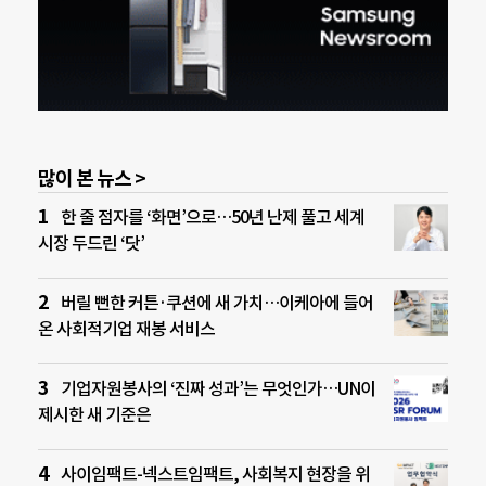
많이 본 뉴스 >
한 줄 점자를 ‘화면’으로…50년 난제 풀고 세계
시장 두드린 ‘닷’
버릴 뻔한 커튼·쿠션에 새 가치…이케아에 들어
온 사회적기업 재봉 서비스
기업자원봉사의 ‘진짜 성과’는 무엇인가…UN이
제시한 새 기준은
사이임팩트-넥스트임팩트, 사회복지 현장을 위