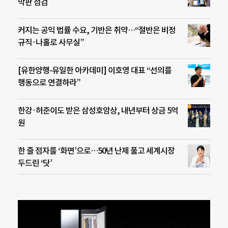
막판 점검
커지는 공익 법률 수요, 기반은 취약…“절반은 비정
규직·나홀로 사무실”
[유한양행-유일한 아카데미] 이호영 대표 “선의를
행동으로 연결하라”
한강·허준이도 받은 삼성호암상, 내년부터 상금 5억
원
한 줄 점자를 ‘화면’으로…50년 난제 풀고 세계시장
두드린 ‘닷’