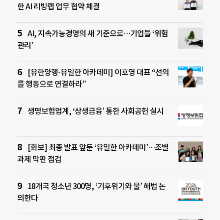
한 AI 리빙랩 업무 협약 체결
AI, 지속가능경영의 새 기준으로…기업들 ‘위험
관리’
[유한양행-유일한 아카데미] 이호영 대표 “선의
를 행동으로 연결하라”
생명보험업계, ‘상생금융’ 통한 사회공헌 실시
[화보] 최종 발표 앞둔 ‘유일한 아카데미’…조별
과제 막판 점검
18개국 청소년 300명, ‘기후위기와 물’ 해법 논
의한다