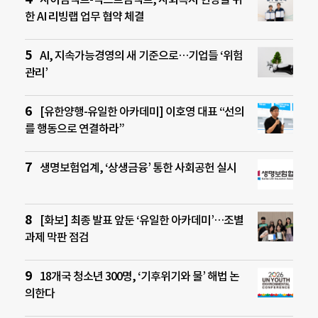
한 AI 리빙랩 업무 협약 체결
AI, 지속가능경영의 새 기준으로…기업들 ‘위험
관리’
[유한양행-유일한 아카데미] 이호영 대표 “선의
를 행동으로 연결하라”
생명보험업계, ‘상생금융’ 통한 사회공헌 실시
[화보] 최종 발표 앞둔 ‘유일한 아카데미’…조별
과제 막판 점검
18개국 청소년 300명, ‘기후위기와 물’ 해법 논
의한다