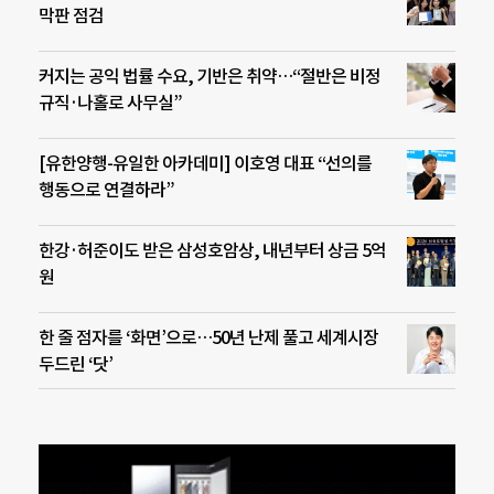
막판 점검
커지는 공익 법률 수요, 기반은 취약…“절반은 비정
규직·나홀로 사무실”
[유한양행-유일한 아카데미] 이호영 대표 “선의를
행동으로 연결하라”
한강·허준이도 받은 삼성호암상, 내년부터 상금 5억
원
한 줄 점자를 ‘화면’으로…50년 난제 풀고 세계시장
두드린 ‘닷’