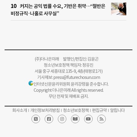
커지는 공익 법률 수요, 기반은 취약…“절반은
비정규직·나홀로 사무실”
(주)더나은미래 발행인/편집인: 김윤곤
청소년보호정책 책임자: 정유진
서울 중구 세종대로 135-9, 4층(태평로1가)
기사제보:
press@futurechosun.com
인터넷신문윤리위원회 윤리강령을 준수합니다.
Copyright 더나은미래 All rights reserved.
무단 전재 및 재배포 금지.
회사소개
개인정보처리방침
청소년보호정책
편집규약
알립니다