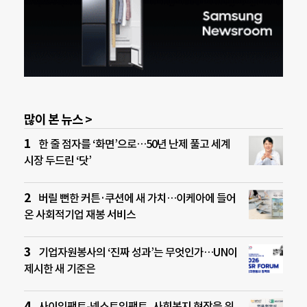
많이 본 뉴스 >
한 줄 점자를 ‘화면’으로…50년 난제 풀고 세계
시장 두드린 ‘닷’
버릴 뻔한 커튼·쿠션에 새 가치…이케아에 들어
온 사회적기업 재봉 서비스
기업자원봉사의 ‘진짜 성과’는 무엇인가…UN이
제시한 새 기준은
사이임팩트-넥스트임팩트, 사회복지 현장을 위