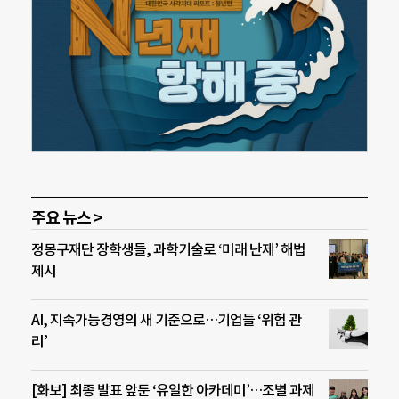
주요 뉴스 >
정몽구재단 장학생들, 과학기술로 ‘미래 난제’ 해법
제시
AI, 지속가능경영의 새 기준으로…기업들 ‘위험 관
리’
[화보] 최종 발표 앞둔 ‘유일한 아카데미’…조별 과제