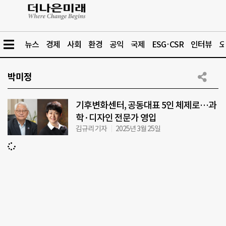
뉴스
경제
사회
환경
공익
국제
ESG·CSR
인터뷰
오
박미정
기후변화센터, 공동대표 5인 체제로…과
학·디자인 전문가 영입
김규리 기자
2025년 3월 25일