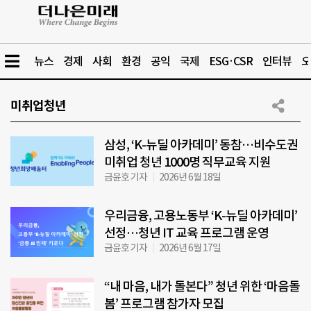
뉴스
경제
사회
환경
공익
국제
ESG·CSR
인터뷰
오
미취업청년
삼성, ‘K-뉴딜 아카데미’ 동참…비수도권
미취업 청년 1000명 직무교육 지원
금윤호 기자
2026년 6월 18일
우리금융, 고용노동부 ‘K-뉴딜 아카데미’
선정…청년 IT 교육 프로그램 운영
금윤호 기자
2026년 6월 17일
“내 마음, 내가 돌본다” 청년 위한 ‘마음돌
봄’ 프로그램 참가자 모집