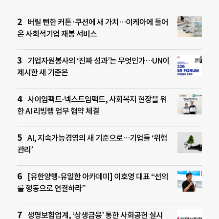
버릴 뻔한 커튼·쿠션에 새 가치…이케아에 들어
온 사회적기업 재봉 서비스
기업자원봉사의 ‘진짜 성과’는 무엇인가…UN이
제시한 새 기준은
사이임팩트-넥스트임팩트, 사회복지 현장을 위
한 AI 리빙랩 업무 협약 체결
AI, 지속가능경영의 새 기준으로…기업들 ‘위험
관리’
[유한양행-유일한 아카데미] 이호영 대표 “선의
를 행동으로 연결하라”
생명보험업계, ‘상생금융’ 통한 사회공헌 실시