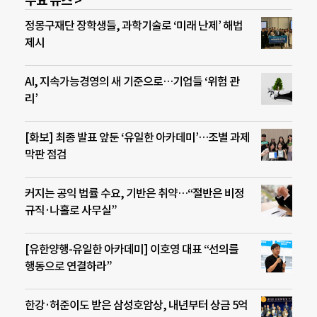
주요 뉴스 >
정몽구재단 장학생들, 과학기술로 ‘미래 난제’ 해법
제시
AI, 지속가능경영의 새 기준으로…기업들 ‘위험 관
리’
[화보] 최종 발표 앞둔 ‘유일한 아카데미’…조별 과제
막판 점검
커지는 공익 법률 수요, 기반은 취약…“절반은 비정
규직·나홀로 사무실”
[유한양행-유일한 아카데미] 이호영 대표 “선의를
행동으로 연결하라”
한강·허준이도 받은 삼성호암상, 내년부터 상금 5억