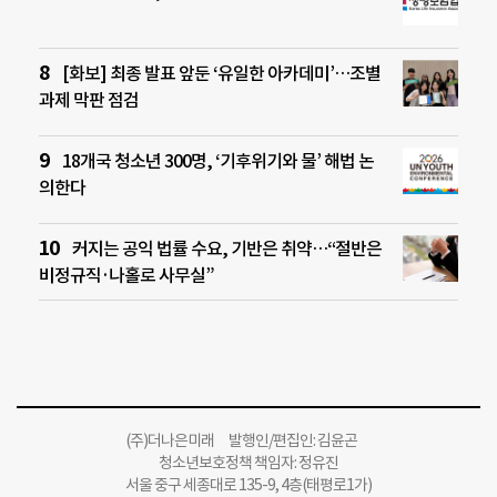
[화보] 최종 발표 앞둔 ‘유일한 아카데미’…조별
과제 막판 점검
18개국 청소년 300명, ‘기후위기와 물’ 해법 논
의한다
커지는 공익 법률 수요, 기반은 취약…“절반은
비정규직·나홀로 사무실”
(주)더나은미래 발행인/편집인: 김윤곤
청소년보호정책 책임자: 정유진
서울 중구 세종대로 135-9, 4층(태평로1가)