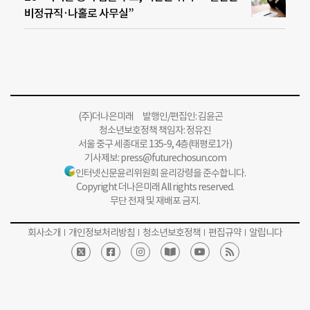
비정규직·나홀로 사무실”
(주)더나은미래 발행인/편집인: 김윤곤
청소년보호정책 책임자: 정유진
서울 중구 세종대로 135-9, 4층(태평로1가)
기사제보:
press@futurechosun.com
인터넷신문윤리위원회 윤리강령을 준수합니다.
Copyright 더나은미래 All rights reserved.
무단 전재 및 재배포 금지.
회사소개
개인정보처리방침
청소년보호정책
편집규약
알립니다