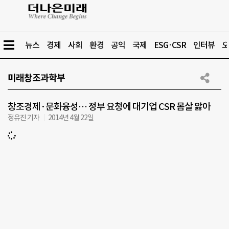
뉴스
경제
사회
환경
공익
국제
ESG·CSR
인터뷰
오
미래창조과학부
창조경제·문화융성… 정부 요청에 대기업 CSR 몸살 앓아
정유진 기자
2014년 4월 22일