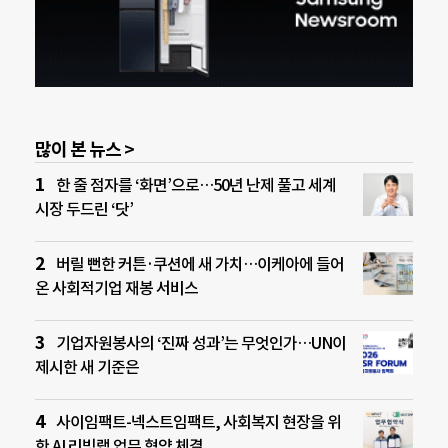
많이 본 뉴스 >
한 줄 점자를 ‘화면’으로…50년 난제 풀고 세계
시장 두드린 ‘닷’
버릴 뻔한 커튼·쿠션에 새 가치…이케아에 들어
온 사회적기업 재봉 서비스
기업자원봉사의 ‘진짜 성과’는 무엇인가…UN이
제시한 새 기준은
사이임팩트-넥스트임팩트, 사회복지 현장을 위
한 AI 리빙랩 업무 협약 체결