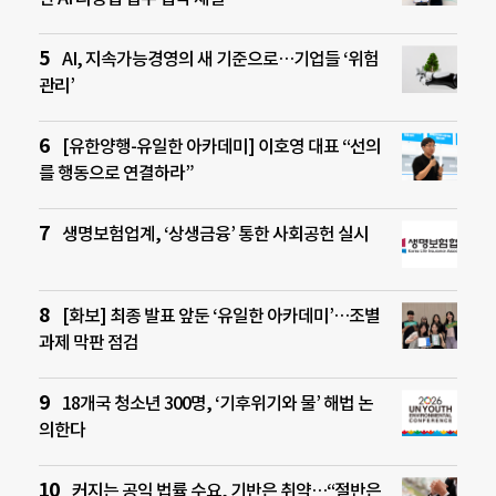
AI, 지속가능경영의 새 기준으로…기업들 ‘위험
관리’
[유한양행-유일한 아카데미] 이호영 대표 “선의
를 행동으로 연결하라”
생명보험업계, ‘상생금융’ 통한 사회공헌 실시
[화보] 최종 발표 앞둔 ‘유일한 아카데미’…조별
과제 막판 점검
18개국 청소년 300명, ‘기후위기와 물’ 해법 논
의한다
커지는 공익 법률 수요, 기반은 취약…“절반은