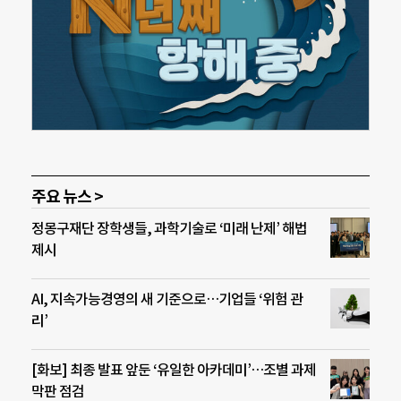
주요 뉴스 >
정몽구재단 장학생들, 과학기술로 ‘미래 난제’ 해법
제시
AI, 지속가능경영의 새 기준으로…기업들 ‘위험 관
리’
[화보] 최종 발표 앞둔 ‘유일한 아카데미’…조별 과제
막판 점검