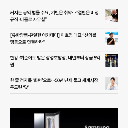
커지는 공익 법률 수요, 기반은 취약…“절반은 비정
규직·나홀로 사무실”
[유한양행-유일한 아카데미] 이호영 대표 “선의를
행동으로 연결하라”
한강·허준이도 받은 삼성호암상, 내년부터 상금 5억
원
한 줄 점자를 ‘화면’으로…50년 난제 풀고 세계시장
두드린 ‘닷’