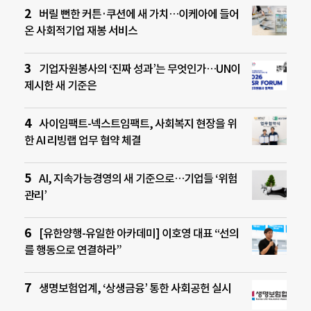
버릴 뻔한 커튼·쿠션에 새 가치…이케아에 들어
온 사회적기업 재봉 서비스
기업자원봉사의 ‘진짜 성과’는 무엇인가…UN이
제시한 새 기준은
사이임팩트-넥스트임팩트, 사회복지 현장을 위
한 AI 리빙랩 업무 협약 체결
AI, 지속가능경영의 새 기준으로…기업들 ‘위험
관리’
[유한양행-유일한 아카데미] 이호영 대표 “선의
를 행동으로 연결하라”
생명보험업계, ‘상생금융’ 통한 사회공헌 실시