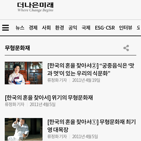
뉴스
경제
사회
환경
공익
국제
ESG·CSR
인터뷰
오
무형문화재
[한국의 혼을 찾아서②] “궁중음식은 ‘맛
과 멋’이 있는 우리의 식문화”
류정화 기자
2011년 4월 19일
[한국의 혼을 찾아서] 위기의 무형문화재
류정화 기자
2011년 4월 5일
[한국의 혼을 찾아서①] 무형문화재 최기
영 대목장
류정화 기자
2011년 4월 5일