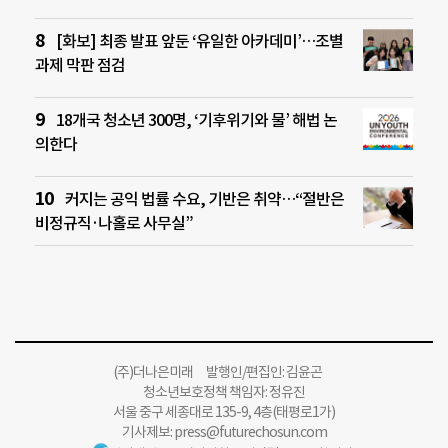
[화보] 최종 발표 앞둔 ‘유일한 아카데미’…조별
과제 막판 점검
18개국 청소년 300명, ‘기후위기와 물’ 해법 논
의한다
커지는 공익 법률 수요, 기반은 취약…“절반은
비정규직·나홀로 사무실”
(주)더나은미래 발행인/편집인: 김윤곤
청소년보호정책 책임자: 정유진
서울 중구 세종대로 135-9, 4층(태평로1가)
기사제보:
press@futurechosun.com