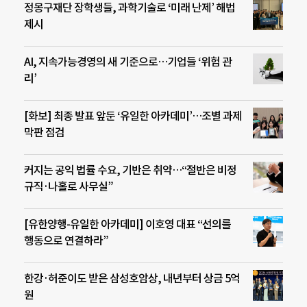
정몽구재단 장학생들, 과학기술로 ‘미래 난제’ 해법
제시
AI, 지속가능경영의 새 기준으로…기업들 ‘위험 관
리’
[화보] 최종 발표 앞둔 ‘유일한 아카데미’…조별 과제
막판 점검
커지는 공익 법률 수요, 기반은 취약…“절반은 비정
규직·나홀로 사무실”
[유한양행-유일한 아카데미] 이호영 대표 “선의를
행동으로 연결하라”
한강·허준이도 받은 삼성호암상, 내년부터 상금 5억
원