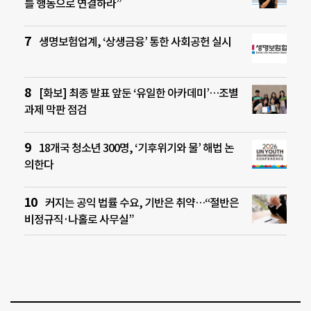
를 행동으로 연결하라”
생명보험업계, ‘상생금융’ 통한 사회공헌 실시
[화보] 최종 발표 앞둔 ‘유일한 아카데미’…조별
과제 막판 점검
18개국 청소년 300명, ‘기후위기와 물’ 해법 논
의한다
커지는 공익 법률 수요, 기반은 취약…“절반은
비정규직·나홀로 사무실”