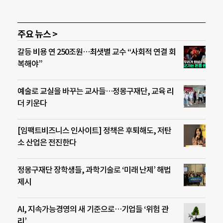
주요 뉴스 >
갈등 비용 연 250조원…최샛별 교수 “사회적 연결 회
복해야”
예술로 교실을 바꾸는 교사들…정몽구재단, 교육 리
더 키운다
[임팩트비즈니스 인사이트] 정책은 후퇴해도, 저탄
소 산업은 전진한다
정몽구재단 장학생들, 과학기술로 ‘미래 난제’ 해법
제시
AI, 지속가능경영의 새 기준으로…기업들 ‘위험 관
리’