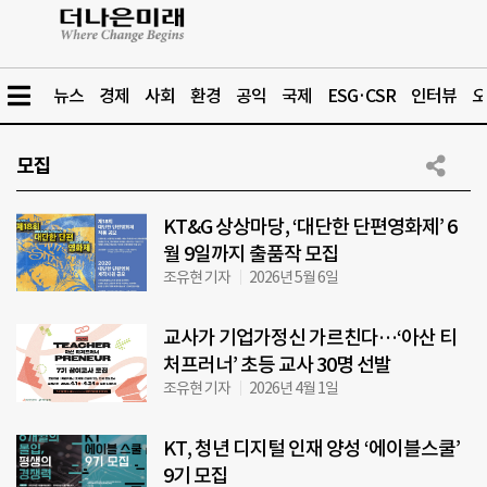
뉴스
경제
사회
환경
공익
국제
ESG·CSR
인터뷰
오
모집
KT&G 상상마당, ‘대단한 단편영화제’ 6
월 9일까지 출품작 모집
조유현 기자
2026년 5월 6일
교사가 기업가정신 가르친다…‘아산 티
처프러너’ 초등 교사 30명 선발
조유현 기자
2026년 4월 1일
KT, 청년 디지털 인재 양성 ‘에이블스쿨’
9기 모집