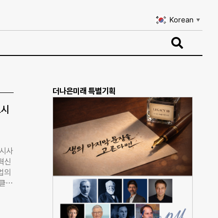
Korean
▼
Korean
▼
더나은미래 특별기획
도시
울시사
혁신
업의
재클린
다니
확인할
 서