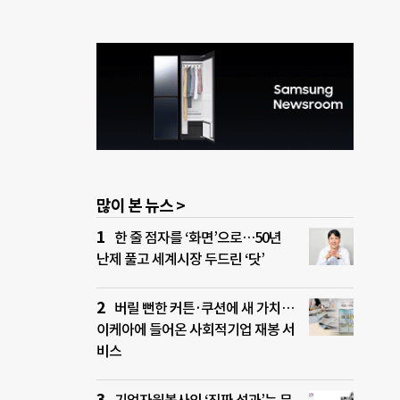
많이 본 뉴스 >
한 줄 점자를 ‘화면’으로…50년
난제 풀고 세계시장 두드린 ‘닷’
버릴 뻔한 커튼·쿠션에 새 가치…
이케아에 들어온 사회적기업 재봉 서
비스