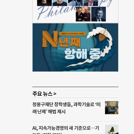
는
기업
·단
교육
이용
다.
’의
는 것
인이
조리
월에
 강의
주요 뉴스 >
정몽구재단 장학생들, 과학기술로 ‘미
래 난제’ 해법 제시
AI, 지속가능경영의 새 기준으로…기