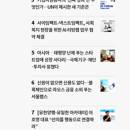
기업자원봉사의 ‘진짜 성과’는 무
엇인가…UN이 제시한 새 기준은
사이임팩트-넥스트임팩트, 사회
복지 현장을 위한 AI 리빙랩 업무 협
약 체결
아시아ㆍ태평양 난제 푸는 스타
트업에 성장 사다리…국제기구·재단
·투자사 뭉쳤다
신원이 없으면 신용도 없다…블
록체인으로 라오스 금융 소외 푸는
서울랩스
[유한양행-유일한 아카데미] 이
호영 대표 “선의를 행동으로 연결하
라”