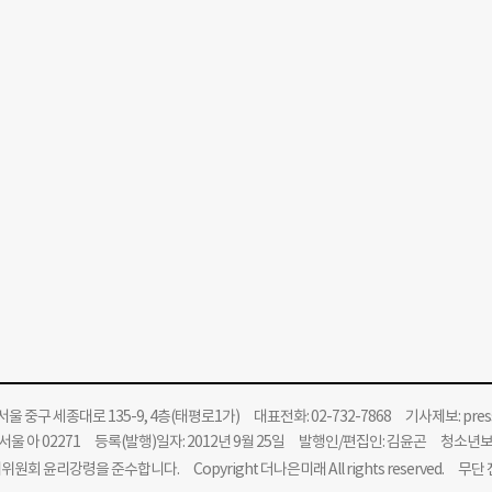
울 중구 세종대로 135-9, 4층(태평로1가) 대표전화: 02-732-7868 기사제보:
pre
울 아 02271 등록(발행)일자: 2012년 9월 25일 발행인/편집인: 김윤곤 청소년
위원회 윤리강령을 준수합니다.
Copyright 더나은미래 All rights reserved. 무