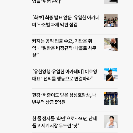
업들 ‘위험 관리’
[화보] 최종 발표 앞둔 ‘유일한 아카데
미’…조별 과제 막판 점검
커지는 공익 법률 수요, 기반은 취
약…“절반은 비정규직·나홀로 사무
실”
[유한양행-유일한 아카데미] 이호영
대표 “선의를 행동으로 연결하라”
한강·허준이도 받은 삼성호암상, 내
년부터 상금 5억원
한 줄 점자를 ‘화면’으로…50년 난제
풀고 세계시장 두드린 ‘닷’