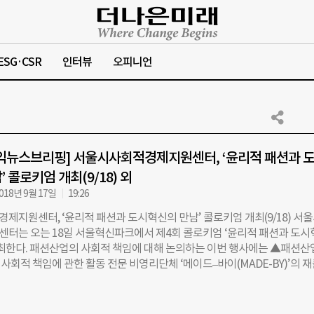
ESG·CSR
인터뷰
오피니언
익뉴스브리핑] 서울시사회적경제지원센터, ‘윤리적 패션과 
 콜로키엄 개최(9/18) 외
018년 9월 17일
19:26
제지원센터, ‘윤리적 패션과 도시혁신의 만남’ 콜로키엄 개최(9/18) 서
터는 오는 18일 서울혁신파크에서 제4회 콜로키엄 ‘윤리적 패션과 도시
개최한다. 패션산업의 사회적 책임에 대해 논의하는 이번 행사에는 ▲패션산
회적 책임에 관한 활동 전문 비영리단체 ‘메이드–바이(MADE-BY)’의 
션산업으로 낙후도시를 활성화한 네덜란드 패션쿼터 아른헴 프로젝트의 
연사로 나선다. 자세한 내용은 서울시사회적경제지원센터 홈페이지에서 
새활용플라자, ‘시티파머 프로젝트 [도시농부X메이커]’ 참가자 모집(~9/20)