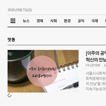
2026년 8월 7일(금)
뉴스
경제
사회
환경
공익
국제
맛동
[이주의 공
혁신의 만남’
더나은미래
2
서울시사회적경
회적경제지원센
의 만남’을 
지속가능성과 사
베이터와 ▲패
엘 반더스가 
수 있다. 서울