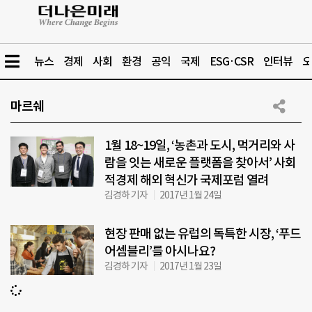
뉴스
경제
사회
환경
공익
국제
ESG·CSR
인터뷰
오
마르쉐
1월 18~19일, ‘농촌과 도시, 먹거리와 사
람을 잇는 새로운 플랫폼을 찾아서’ 사회
적경제 해외 혁신가 국제포럼 열려
김경하 기자
2017년 1월 24일
현장 판매 없는 유럽의 독특한 시장, ‘푸드
어셈블리’를 아시나요?
김경하 기자
2017년 1월 23일