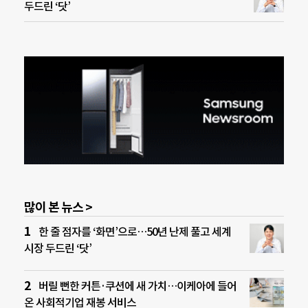
두드린 ‘닷’
많이 본 뉴스 >
한 줄 점자를 ‘화면’으로…50년 난제 풀고 세계
시장 두드린 ‘닷’
버릴 뻔한 커튼·쿠션에 새 가치…이케아에 들어
온 사회적기업 재봉 서비스