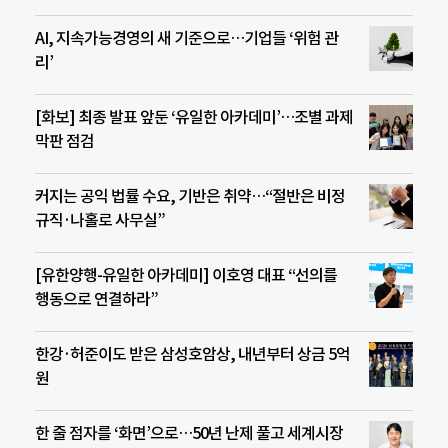
AI, 지속가능경영의 새 기준으로…기업들 ‘위험 관
리’
[화보] 최종 발표 앞둔 ‘유일한 아카데미’…조별 과제
막판 점검
커지는 공익 법률 수요, 기반은 취약…“절반은 비정
규직·나홀로 사무실”
[유한양행-유일한 아카데미] 이호영 대표 “선의를
행동으로 연결하라”
한강·허준이도 받은 삼성호암상, 내년부터 상금 5억
원
한 줄 점자를 ‘화면’으로…50년 난제 풀고 세계시장