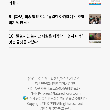
의한다
[화보] 최종 발표 앞둔 ‘유일한 아카데미’…조별
과제 막판 점검
발달지연 늘지만 지원은 제각각…‘검사 이후’
잇는 플랫폼 나왔다
(주)더나은미래 발행인/편집인: 김윤곤
청소년보호정책 책임자: 정유진
서울 중구 세종대로 135-9, 4층(태평로1가)
기사제보:
press@futurechosun.com
인터넷신문윤리위원회 윤리강령을 준수합니다.
Copyright 더나은미래 All rights reserved.
무단 전재 및 재배포 금지.