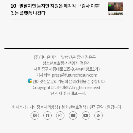
발달지연 늘지만 지원은 제각각…‘검사 이후’
잇는 플랫폼 나왔다
(주)더나은미래 발행인/편집인: 김윤곤
청소년보호정책 책임자: 정유진
서울 중구 세종대로 135-9, 4층(태평로1가)
기사제보:
press@futurechosun.com
인터넷신문윤리위원회 윤리강령을 준수합니다.
Copyright 더나은미래 All rights reserved.
무단 전재 및 재배포 금지.
회사소개
개인정보처리방침
청소년보호정책
편집규약
알립니다