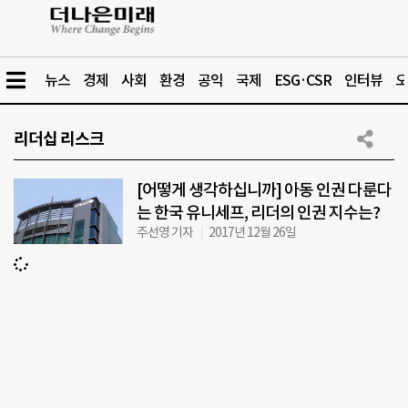
뉴스
경제
사회
환경
공익
국제
ESG·CSR
인터뷰
오
리더십 리스크
[어떻게 생각하십니까] 아동 인권 다룬다
는 한국 유니세프, 리더의 인권 지수는?
주선영 기자
2017년 12월 26일