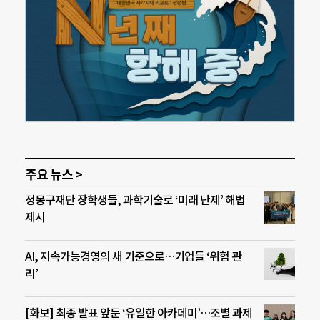
주요 뉴스 >
정몽구재단 장학생들, 과학기술로 ‘미래 난제’ 해법
제시
AI, 지속가능경영의 새 기준으로…기업들 ‘위험 관
리’
[화보] 최종 발표 앞둔 ‘유일한 아카데미’…조별 과제