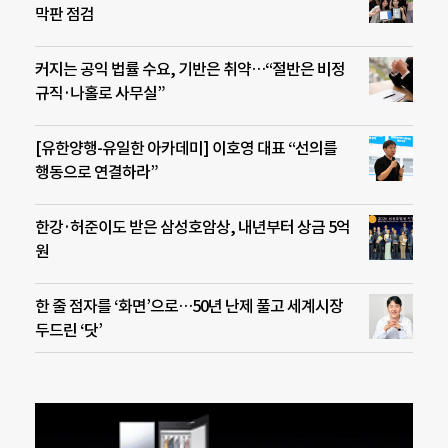
막판 점검
커지는 공익 법률 수요, 기반은 취약…“절반은 비정
규직·나홀로 사무실”
[유한양행-유일한 아카데미] 이호영 대표 “선의를
행동으로 연결하라”
한강·허준이도 받은 삼성호암상, 내년부터 상금 5억
원
한 줄 점자를 ‘화면’으로…50년 난제 풀고 세계시장
두드린 ‘닷’