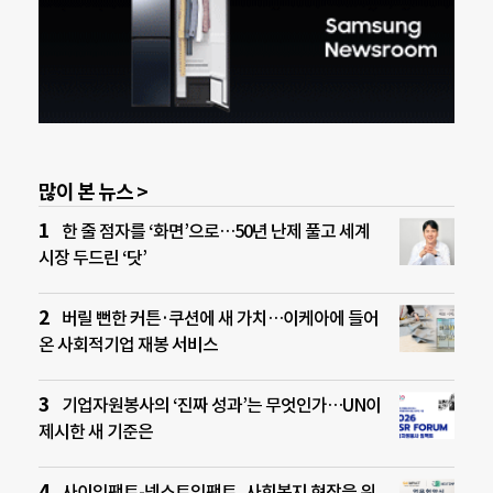
많이 본 뉴스 >
한 줄 점자를 ‘화면’으로…50년 난제 풀고 세계
시장 두드린 ‘닷’
버릴 뻔한 커튼·쿠션에 새 가치…이케아에 들어
온 사회적기업 재봉 서비스
기업자원봉사의 ‘진짜 성과’는 무엇인가…UN이
제시한 새 기준은
사이임팩트-넥스트임팩트, 사회복지 현장을 위