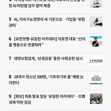
한 AI 리빙랩 업무 협약 체결
AI, 지속가능경영의 새 기준으로…기업들 ‘위험
관리’
[유한양행-유일한 아카데미] 이호영 대표 “선의
를 행동으로 연결하라”
생명보험업계, ‘상생금융’ 통한 사회공헌 실시
18개국 청소년 300명, ‘기후위기와 물’ 해법 논
의한다
[화보] 최종 발표 앞둔 ‘유일한 아카데미’…조별
과제 막판 점검