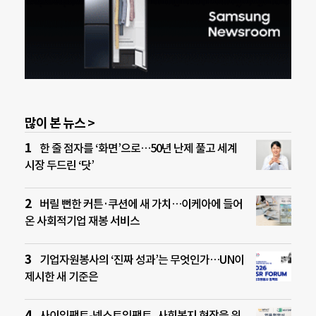
많이 본 뉴스 >
한 줄 점자를 ‘화면’으로…50년 난제 풀고 세계
시장 두드린 ‘닷’
버릴 뻔한 커튼·쿠션에 새 가치…이케아에 들어
온 사회적기업 재봉 서비스
기업자원봉사의 ‘진짜 성과’는 무엇인가…UN이
제시한 새 기준은
사이임팩트-넥스트임팩트, 사회복지 현장을 위