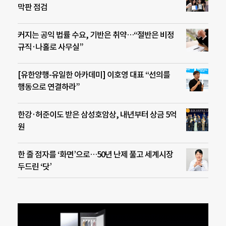
막판 점검
커지는 공익 법률 수요, 기반은 취약…“절반은 비정
규직·나홀로 사무실”
[유한양행-유일한 아카데미] 이호영 대표 “선의를
행동으로 연결하라”
한강·허준이도 받은 삼성호암상, 내년부터 상금 5억
원
한 줄 점자를 ‘화면’으로…50년 난제 풀고 세계시장
두드린 ‘닷’