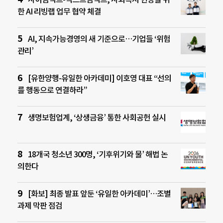
한 AI 리빙랩 업무 협약 체결
AI, 지속가능경영의 새 기준으로…기업들 ‘위험
관리’
[유한양행-유일한 아카데미] 이호영 대표 “선의
를 행동으로 연결하라”
생명보험업계, ‘상생금융’ 통한 사회공헌 실시
18개국 청소년 300명, ‘기후위기와 물’ 해법 논
의한다
[화보] 최종 발표 앞둔 ‘유일한 아카데미’…조별
과제 막판 점검