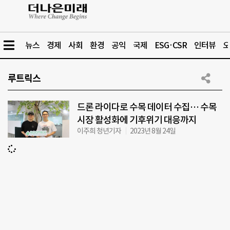
뉴스
경제
사회
환경
공익
국제
ESG·CSR
인터뷰
오
루트릭스
드론 라이다로 수목 데이터 수집… 수목
시장 활성화에 기후위기 대응까지
이주희 청년기자
2023년 8월 24일