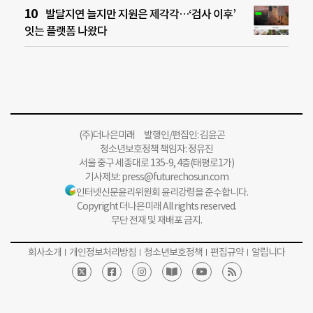
발달지연 늘지만 지원은 제각각…‘검사 이후’
잇는 플랫폼 나왔다
(주)더나은미래 발행인/편집인: 김윤곤
청소년보호정책 책임자: 정유진
서울 중구 세종대로 135-9, 4층(태평로1가)
기사제보:
press@futurechosun.com
인터넷신문윤리위원회 윤리강령을 준수합니다.
Copyright 더나은미래 All rights reserved.
무단 전재 및 재배포 금지.
회사소개
개인정보처리방침
청소년보호정책
편집규약
알립니다