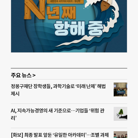
주요 뉴스 >
정몽구재단 장학생들, 과학기술로 ‘미래 난제’ 해법
제시
AI, 지속가능경영의 새 기준으로…기업들 ‘위험 관
리’
[화보] 최종 발표 앞둔 ‘유일한 아카데미’…조별 과제