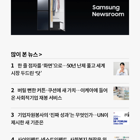
많이 본 뉴스 >
한 줄 점자를 ‘화면’으로…50년 난제 풀고 세계
시장 두드린 ‘닷’
버릴 뻔한 커튼·쿠션에 새 가치…이케아에 들어
온 사회적기업 재봉 서비스
기업자원봉사의 ‘진짜 성과’는 무엇인가…UN이
제시한 새 기준은
사이임팩트-넥스트임팩트, 사회복지 현장을 위