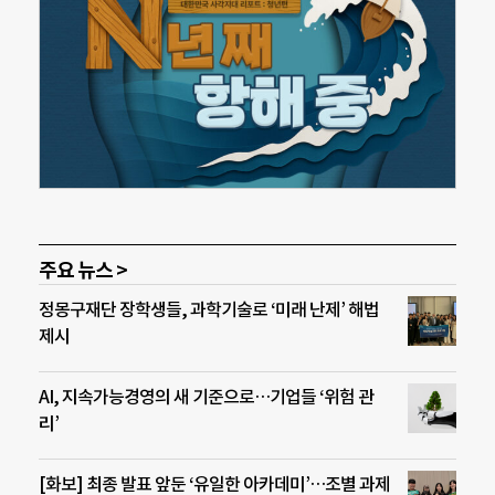
주요 뉴스 >
정몽구재단 장학생들, 과학기술로 ‘미래 난제’ 해법
제시
AI, 지속가능경영의 새 기준으로…기업들 ‘위험 관
리’
[화보] 최종 발표 앞둔 ‘유일한 아카데미’…조별 과제