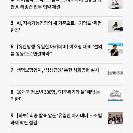
한 AI 리빙랩 업무 협약 체결
AI, 지속가능경영의 새 기준으로…기업들 ‘위험
관리’
[유한양행-유일한 아카데미] 이호영 대표 “선의
를 행동으로 연결하라”
생명보험업계, ‘상생금융’ 통한 사회공헌 실시
18개국 청소년 300명, ‘기후위기와 물’ 해법 논
의한다
[화보] 최종 발표 앞둔 ‘유일한 아카데미’…조별
과제 막판 점검