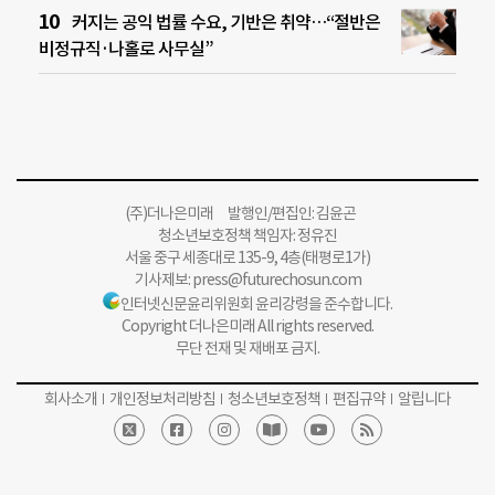
커지는 공익 법률 수요, 기반은 취약…“절반은
비정규직·나홀로 사무실”
(주)더나은미래 발행인/편집인: 김윤곤
청소년보호정책 책임자: 정유진
서울 중구 세종대로 135-9, 4층(태평로1가)
기사제보:
press@futurechosun.com
인터넷신문윤리위원회 윤리강령을 준수합니다.
Copyright 더나은미래 All rights reserved.
무단 전재 및 재배포 금지.
회사소개
개인정보처리방침
청소년보호정책
편집규약
알립니다