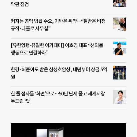
막판 점검
커지는 공익 법률 수요, 기반은 취약…“절반은 비정
규직·나홀로 사무실”
[유한양행-유일한 아카데미] 이호영 대표 “선의를
행동으로 연결하라”
한강·허준이도 받은 삼성호암상, 내년부터 상금 5억
원
한 줄 점자를 ‘화면’으로…50년 난제 풀고 세계시장
두드린 ‘닷’