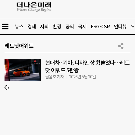
뉴스
경제
사회
환경
공익
국제
ESG·CSR
인터뷰
오
레드닷어워드
현대차·기아, 디자인 상 휩쓸었다…레드
닷 어워드 5관왕
금윤호 기자
2026년 5월 20일