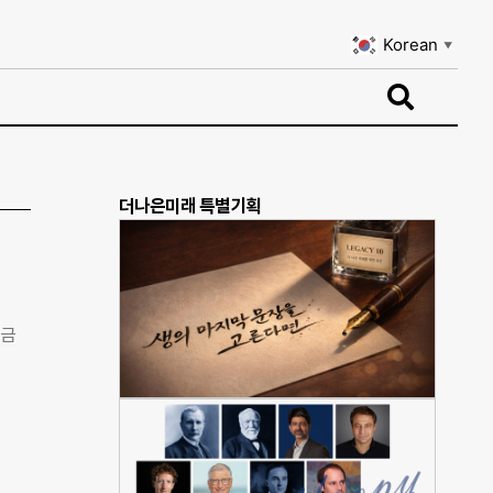
Korean
▼
Korean
▼
더나은미래 특별기획
조금
법으
는 금
변화
달한다