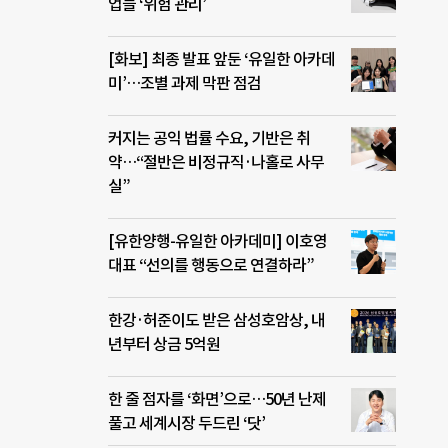
 태평
업들 ‘위험 관리’
인
 사
[화보] 최종 발표 앞둔 ‘유일한 아카데
 외
미’…조별 과제 막판 점검
국제본
동물
불안
커지는 공익 법률 수요, 기반은 취
인
약…“절반은 비정규직·나홀로 사무
사무총
실”
하고
제5
[유한양행-유일한 아카데미] 이호영
했다.
대표 “선의를 행동으로 연결하라”
· 지
장 큰
체군
한강·허준이도 받은 삼성호암상, 내
은?
년부터 상금 5억원
한 줄 점자를 ‘화면’으로…50년 난제
풀고 세계시장 두드린 ‘닷’