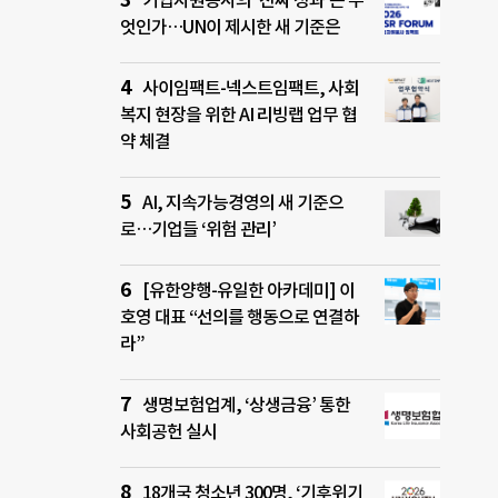
기업자원봉사의 ‘진짜 성과’는 무
엇인가…UN이 제시한 새 기준은
사이임팩트-넥스트임팩트, 사회
복지 현장을 위한 AI 리빙랩 업무 협
약 체결
AI, 지속가능경영의 새 기준으
로…기업들 ‘위험 관리’
[유한양행-유일한 아카데미] 이
호영 대표 “선의를 행동으로 연결하
라”
생명보험업계, ‘상생금융’ 통한
사회공헌 실시
18개국 청소년 300명, ‘기후위기