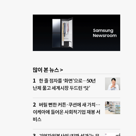
많이 본 뉴스 >
한 줄 점자를 ‘화면’으로…50년
난제 풀고 세계시장 두드린 ‘닷’
버릴 뻔한 커튼·쿠션에 새 가치…
이케아에 들어온 사회적기업 재봉 서
비스