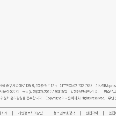
울 중구 세종대로 135-9, 4층(태평로1가) 대표전화: 02-732-7868 기사제보:
pre
울 아 02271 등록(발행)일자: 2012년 9월 25일 발행인/편집인: 김윤곤 청소년
위원회 윤리강령을 준수합니다.
Copyright 더나은미래 All rights reserved. 무
사소개
개인정보처리방침
청소년보호정책
편집규약
알립