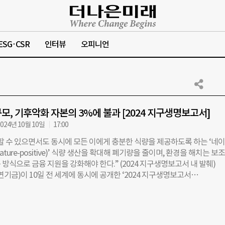
ESG·CSR
인터뷰
오피니언
모, 기후악화 자본의 3%에 불과 [2024 지구생명보고서]
024년 10월 10일
17:00
할 수 있으면서도 동시에 모든 이에게 충분한 식량을 제공하도록 하는 ‘네이
ature-positive)’ 식량 생산을 확대해 폐기량을 줄이며, 환경을 해치는 보
방식으로 금융 지원을 강화해야 한다.” (2024 지구생명보고서 내 발췌)
기금)이 10일 전 세계에 동시에 공개한 ‘2024 지구생명보고서
lanet Report·LPR)’는 기후변화와 생물다양성 손실의 근본적인 원인 해결 방
동 ▲식량 시스템 ▲에너지 시스템 ▲금융 시스템의 혁신을 꼽았다. 보고서
변화를 강조했다. 현재 다양한 민간 금융, 세제 혜택, 보조금의 형태로 기후
손실을 악화시키고 있는데, 그 규모가 미화 연 7조달러(약 9400조원)에 