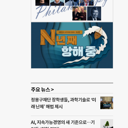
원)
30년
 이른
러
브 기
발
 제언
 건
는
 공
물 개
 이
주요 뉴스 >
르
정몽구재단 장학생들, 과학기술로 ‘미
. 지
래 난제’ 해법 제시
000
추적
AI, 지속가능경영의 새 기준으로…기