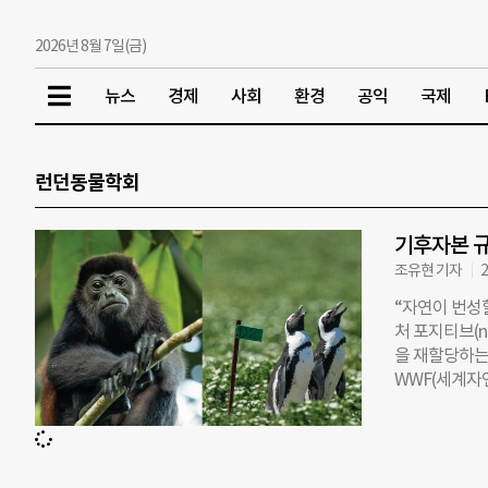
2026년 8월 7일(금)
뉴스
경제
사회
환경
공익
국제
런던동물학회
기후자본 규
조유현 기자
2
“자연이 번성
처 포지티브(n
을 재할당하는 
WWF(세계자연
(Living P
로 ▲보전 활
융 시스템의 
와 생물다양성 