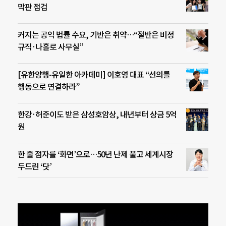
막판 점검
커지는 공익 법률 수요, 기반은 취약…“절반은 비정
규직·나홀로 사무실”
[유한양행-유일한 아카데미] 이호영 대표 “선의를
행동으로 연결하라”
한강·허준이도 받은 삼성호암상, 내년부터 상금 5억
원
한 줄 점자를 ‘화면’으로…50년 난제 풀고 세계시장
두드린 ‘닷’