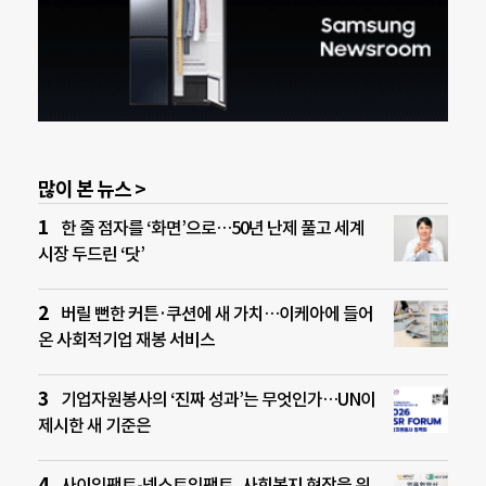
많이 본 뉴스 >
한 줄 점자를 ‘화면’으로…50년 난제 풀고 세계
시장 두드린 ‘닷’
버릴 뻔한 커튼·쿠션에 새 가치…이케아에 들어
온 사회적기업 재봉 서비스
기업자원봉사의 ‘진짜 성과’는 무엇인가…UN이
제시한 새 기준은
사이임팩트-넥스트임팩트, 사회복지 현장을 위