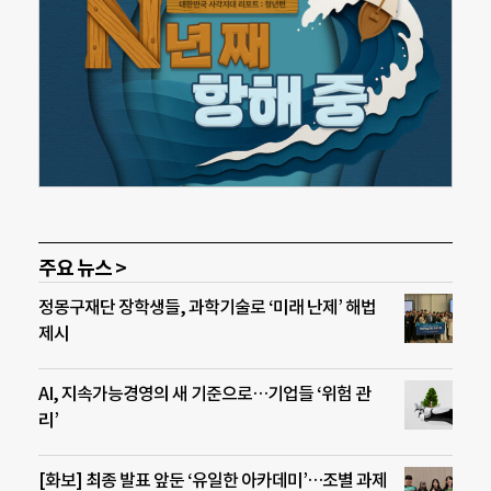
주요 뉴스 >
정몽구재단 장학생들, 과학기술로 ‘미래 난제’ 해법
제시
AI, 지속가능경영의 새 기준으로…기업들 ‘위험 관
리’
[화보] 최종 발표 앞둔 ‘유일한 아카데미’…조별 과제