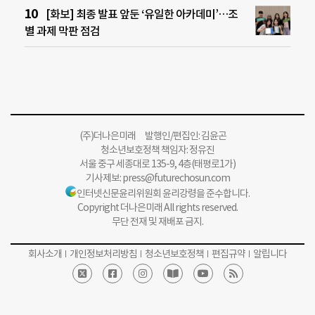
[화보] 최종 발표 앞둔 ‘유일한 아카데미’…조
별 과제 막판 점검
(주)더나은미래 발행인/편집인: 김윤곤
청소년보호정책 책임자: 정유진
서울 중구 세종대로 135-9, 4층(태평로1가)
기사제보:
press@futurechosun.com
인터넷신문윤리위원회 윤리강령을 준수합니다.
Copyright 더나은미래 All rights reserved.
무단 전재 및 재배포 금지.
회사소개
개인정보처리방침
청소년보호정책
편집규약
알립니다