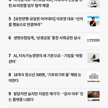
한 AI 리빙랩 업무 협약 체결
[유한양행-유일한 아카데미] 이호영 대표 “선의
를 행동으로 연결하라”
생명보험업계, ‘상생금융’ 통한 사회공헌 실시
AI, 지속가능경영의 새 기준으로…기업들 ‘위험
관리’
18개국 청소년 300명, ‘기후위기와 물’ 해법 논
의한다
발달지연 늘지만 지원은 제각각…‘검사 이후’ 잇
는 플랫폼 나왔다