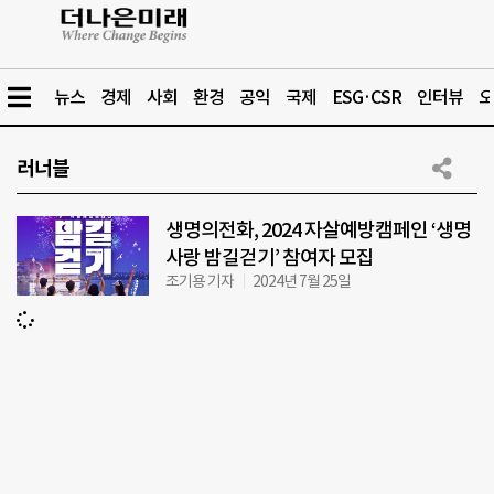
뉴스
경제
사회
환경
공익
국제
ESG·CSR
인터뷰
오
러너블
생명의전화, 2024 자살예방캠페인 ‘생명
사랑 밤길걷기’ 참여자 모집
조기용 기자
2024년 7월 25일