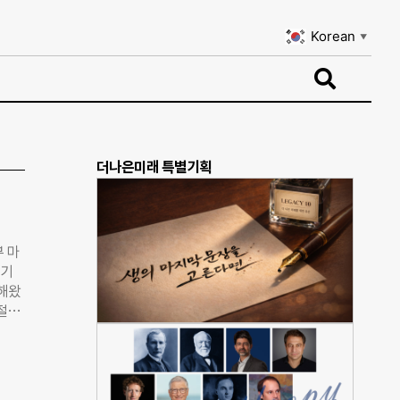
Korean
▼
Korean
▼
더나은미래 특별기획
 마
 기
행해왔
복절을
 빅
획하고
참가자
간을