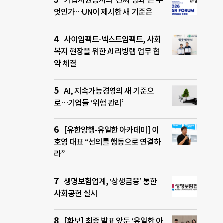
기업자원봉사의 ‘진짜 성과’는 무
엇인가…UN이 제시한 새 기준은
사이임팩트-넥스트임팩트, 사회
복지 현장을 위한 AI 리빙랩 업무 협
약 체결
AI, 지속가능경영의 새 기준으
로…기업들 ‘위험 관리’
[유한양행-유일한 아카데미] 이
호영 대표 “선의를 행동으로 연결하
라”
생명보험업계, ‘상생금융’ 통한
사회공헌 실시
[화보] 최종 발표 앞둔 ‘유일한 아