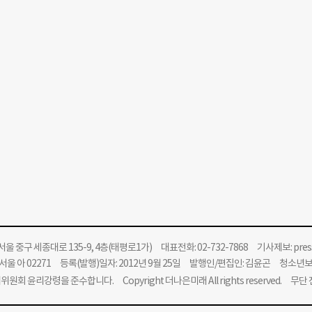
울 중구 세종대로 135-9, 4층(태평로1가) 대표전화: 02-732-7868 기사제보:
pre
울 아 02271 등록(발행)일자: 2012년 9월 25일 발행인/편집인: 김윤곤 청소년
위원회 윤리강령을 준수합니다.
Copyright 더나은미래 All rights reserved. 무