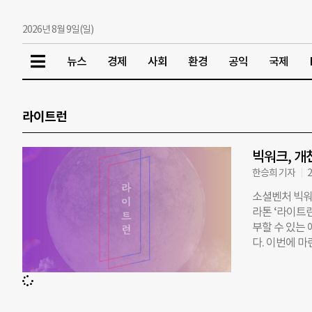
2026년 8월 9일(일)
뉴스
경제
사회
환경
공익
국제
라이트런
빅워크, 개
한승희 기자
2
소셜벤처 빅워
라톤 ‘라이트런
부할 수 있는
다. 이번에 
기념해 개최한 
워크는 “20
자 지난해부터
는 걷기 팀과 