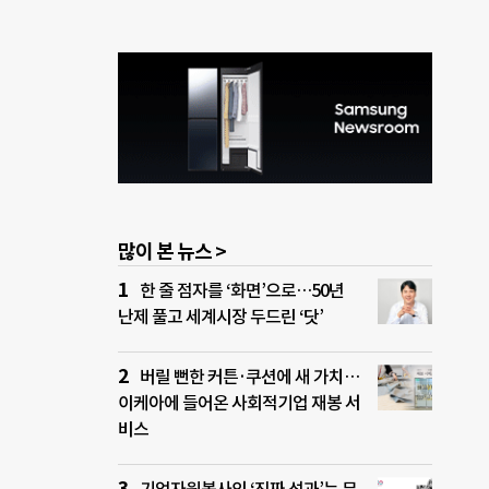
많이 본 뉴스 >
한 줄 점자를 ‘화면’으로…50년
난제 풀고 세계시장 두드린 ‘닷’
버릴 뻔한 커튼·쿠션에 새 가치…
이케아에 들어온 사회적기업 재봉 서
비스