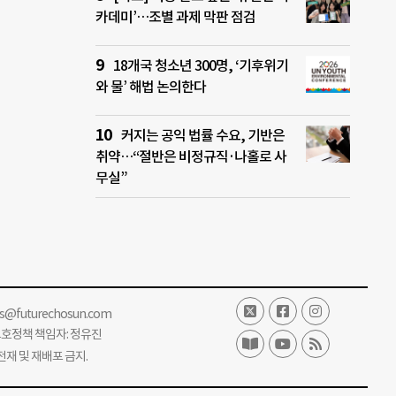
카데미’…조별 과제 막판 점검
18개국 청소년 300명, ‘기후위기
와 물’ 해법 논의한다
커지는 공익 법률 수요, 기반은
취약…“절반은 비정규직·나홀로 사
무실”
ss@futurechosun.com
보호정책 책임자: 정유진
단 전재 및 재배포 금지.