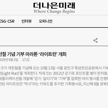
ESG·CSR
인터뷰
오피니언
천절 기념 기부 마라톤 ‘라이트런’ 개최
019년 9월 2일
17:21
크가 개천절을 기념해 오는 10월 13일 서울 광진구 뚝섬한강공원에서 기부
(Light Run)’을 개최한다. 빅워크는 2012년 걷기로 포인트를 쌓아 돈처럼
 애플리케이션을 개발해 ‘걷기·달리기’와 ‘기부’를 접목한 여러 행사를 진
마련된 라이트런은 ‘역사’라는 키워드를 추가한 기획행사로, 지난해 8월 광
‘815런’, 지난 3월 삼일절을 기리며 진행한 ‘무궁화런’의 후속이기도 하다.
~30대 젊은 세대가 나라를 생각하는 마음을 표현할 수 있는 프로그램을 기
 역사적으로 의미 있는 날에 러닝 이벤트를 진행하고 있다”고 설명했다. 
뛰기 팀을 선택할 수 있으며, 빅워크 앱을 켜고 뚝섬한강공원 일대 5km 구