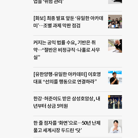
업들 ‘위험 관리’
[화보] 최종 발표 앞둔 ‘유일한 아카데
미’…조별 과제 막판 점검
커지는 공익 법률 수요, 기반은 취
약…“절반은 비정규직·나홀로 사무
실”
[유한양행-유일한 아카데미] 이호영
대표 “선의를 행동으로 연결하라”
한강·허준이도 받은 삼성호암상, 내
년부터 상금 5억원
한 줄 점자를 ‘화면’으로…50년 난제
풀고 세계시장 두드린 ‘닷’