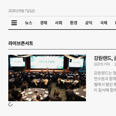
2026년 8월 7일(금)
뉴스
경제
사회
환경
공익
국제
라이브콘서트
강원랜드, 
김강석 기자
2
강원랜드는 청
연수원과 함께 
텔에서 열린 
이 참석해 함
부문 수상작을
상영, 청렴골
윤 부위원장이
패 법령의 이