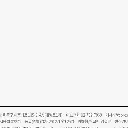
울 중구 세종대로 135-9, 4층(태평로1가) 대표전화: 02-732-7868 기사제보:
pre
울 아 02271 등록(발행)일자: 2012년 9월 25일 발행인/편집인: 김윤곤 청소년