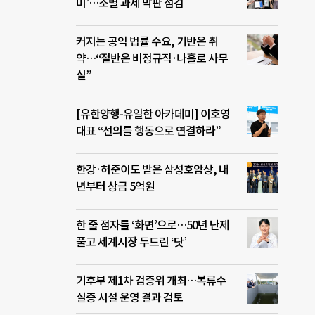
미’…조별 과제 막판 점검
커지는 공익 법률 수요, 기반은 취
약…“절반은 비정규직·나홀로 사무
실”
[유한양행-유일한 아카데미] 이호영
대표 “선의를 행동으로 연결하라”
한강·허준이도 받은 삼성호암상, 내
년부터 상금 5억원
한 줄 점자를 ‘화면’으로…50년 난제
풀고 세계시장 두드린 ‘닷’
기후부 제1차 검증위 개최…복류수
실증 시설 운영 결과 검토