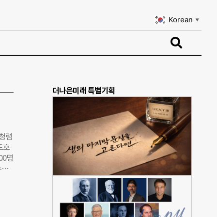
Korean
▼
Korean
▼
더나은미래 특별기획
 청렴
드호
00명
수기
텐츠
정승
반부
 이와