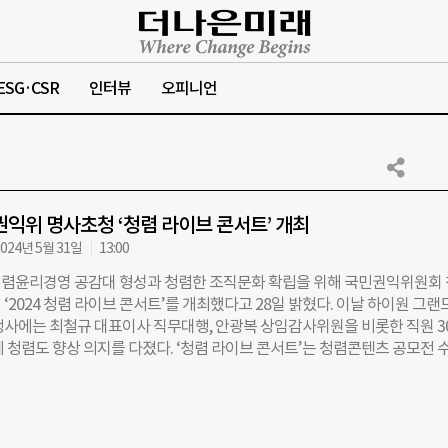
ESG·CSR
인터뷰
오피니언
권익위 명사초청 ‘청렴 라이브 콘서트’ 개최
024년 5월 31일
13:00
렴윤리경영 공감대 형성과 청렴한 조직문화 확립을 위해 국민권익위원회
‘2024 청렴 라이브 콘서트’를 개최했다고 28일 밝혔다. 이날 하이원 그랜
행사에는 최철규 대표이사 직무대행, 안광복 상임감사위원을 비롯한 직원 3
께 청렴도 향상 의지를 다졌다. ‘청렴 라이브 콘서트’는 청렴콘텐츠 공모전 
 샌드아트로 구현한 공연을 시작으로 직장 내 에피소드로 구성한 청렴콘
든벨, 명사초청 특강 순으로 진행됐다. 명사초청 특강에는 국민권익위원회 
 직접 강사로 나서 청탁금지법과 이해충돌방지법 주요 사례 소개를 통해 
해도를 높이고, 부패 카르텔 혁파를 위한 공직자의 관심과 노력을 강조했다.