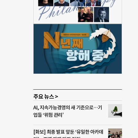
 노력
직접
하기
Z세
 아
셜미
서클럽
최철
모두가
 기자
주요 뉴스 >
AI, 지속가능경영의 새 기준으로…기
업들 ‘위험 관리’
[화보] 최종 발표 앞둔 ‘유일한 아카데