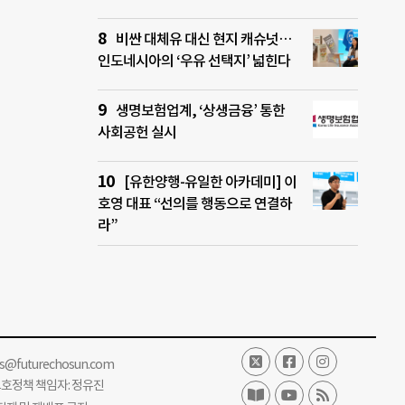
비싼 대체유 대신 현지 캐슈넛…
인도네시아의 ‘우유 선택지’ 넓힌다
생명보험업계, ‘상생금융’ 통한
사회공헌 실시
[유한양행-유일한 아카데미] 이
호영 대표 “선의를 행동으로 연결하
라”
ss@futurechosun.com
보호정책 책임자: 정유진