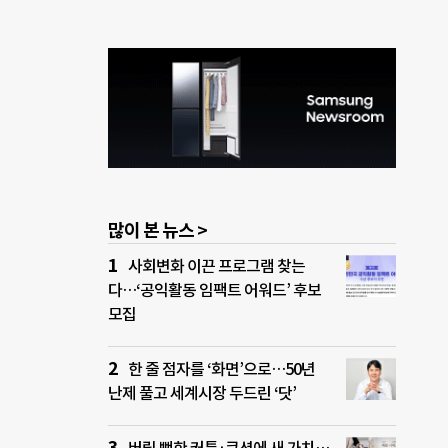
많이 본 뉴스 >
사회변화 이끈 프로그램 찾는
다…‘공익활동 임팩트 어워드’ 후보
모집
한 줄 점자를 ‘화면’으로…50년
난제 풀고 세계시장 두드린 ‘닷’