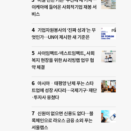
버릴 뻔한 커튼·쿠션에 새 가치…
이케아에 들어온 사회적기업 재봉 서
비스
기업자원봉사의 ‘진짜 성과’는 무
엇인가…UN이 제시한 새 기준은
사이임팩트-넥스트임팩트, 사회
복지 현장을 위한 AI 리빙랩 업무 협
약 체결
아시아ㆍ태평양 난제 푸는 스타
트업에 성장 사다리…국제기구·재단
·투자사 뭉쳤다
신원이 없으면 신용도 없다…블
록체인으로 라오스 금융 소외 푸는
서울랩스