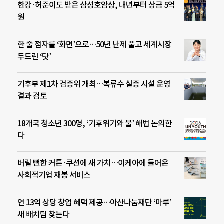
한강·허준이도 받은 삼성호암상, 내년부터 상금 5억
원
한 줄 점자를 ‘화면’으로…50년 난제 풀고 세계시장
두드린 ‘닷’
기후부 제1차 검증위 개최…복류수 실증 시설 운영
결과 검토
18개국 청소년 300명, ‘기후위기와 물’ 해법 논의한
다
버릴 뻔한 커튼·쿠션에 새 가치…이케아에 들어온
사회적기업 재봉 서비스
연 13억 상당 창업 혜택 제공…아산나눔재단 ‘마루’
새 배치팀 찾는다