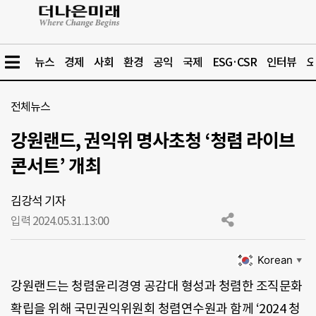
뉴스
경제
사회
환경
공익
국제
ESG·CSR
인터뷰
오
전체뉴스
강원랜드, 권익위 명사초청 ‘청렴 라이브
콘서트’ 개최
김강석 기자
입력 2024.05.31.
13:00
Korean
▼
강원랜드는 청렴윤리경영 공감대 형성과 청렴한 조직문화
확립을 위해 국민권익위원회 청렴연수원과 함께 ‘2024 청