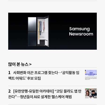
많이 본 뉴스 >
사회변화 이끈 프로그램 찾는다…‘공익활동 임
팩트 어워드’ 후보 모집
[유한양행-유일한 아카데미] “코딩 몰라도 앱 만
든다”…청년들이 AI로 설계한 헬스케어 해법