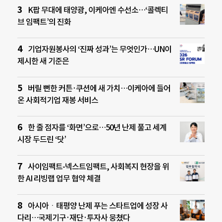
K팝 무대에 태양광, 이케아엔 수선소…‘콜렉티
브 임팩트’의 진화
기업자원봉사의 ‘진짜 성과’는 무엇인가…UN이
제시한 새 기준은
버릴 뻔한 커튼·쿠션에 새 가치…이케아에 들어
온 사회적기업 재봉 서비스
한 줄 점자를 ‘화면’으로…50년 난제 풀고 세계
시장 두드린 ‘닷’
사이임팩트-넥스트임팩트, 사회복지 현장을 위
한 AI 리빙랩 업무 협약 체결
아시아ㆍ태평양 난제 푸는 스타트업에 성장 사
다리…국제기구·재단·투자사 뭉쳤다