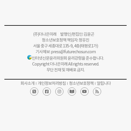
(주)더나은미래 발행인/편집인: 김윤곤
청소년보호정책 책임자: 정유진
서울 중구 세종대로 135-9, 4층(태평로1가)
기사제보:
press@futurechosun.com
인터넷신문윤리위원회 윤리강령을 준수합니다.
Copyright 더나은미래 All rights reserved.
무단 전재 및 재배포 금지.
회사소개
개인정보처리방침
청소년보호정책
알립니다