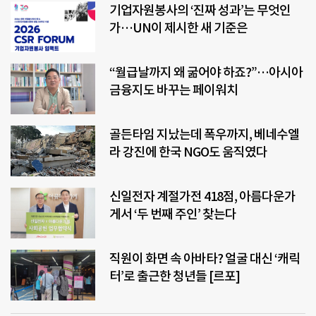
기업자원봉사의 ‘진짜 성과’는 무엇인
가…UN이 제시한 새 기준은
“월급날까지 왜 굶어야 하죠?”…아시아
금융지도 바꾸는 페이워치
골든타임 지났는데 폭우까지, 베네수엘
라 강진에 한국 NGO도 움직였다
신일전자 계절가전 418점, 아름다운가
게서 ‘두 번째 주인’ 찾는다
직원이 화면 속 아바타? 얼굴 대신 ‘캐릭
터’로 출근한 청년들 [르포]