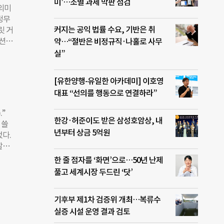
으면
미’…조별 과제 막판 점검
 의미
의
정무
하지
커지는 공익 법률 수요, 기반은 취
릿 거
 의
옵션도
약…“절반은 비정규직·나홀로 사무
원장
 맞
실”
 실제
 높
제사업
산자들
 규정
[유한양행-유일한 아카데미] 이호영
재조립
 사
대표 “선의를 행동으로 연결하라”
 캠페
”
 마시
한강·허준이도 받은 삼성호암상, 내
 쓸
 포
년부터 상금 5억원
었다.
할머
 초
잡초를
한 줄 점자를 ‘화면’으로…50년 난제
의 마
심하
풀고 세계시장 두드린 ‘닷’
정받
구가
화제가
협동
, 스
기후부 제1차 검증위 개최…복류수
자를
실증 시설 운영 결과 검토
을 안
으킨