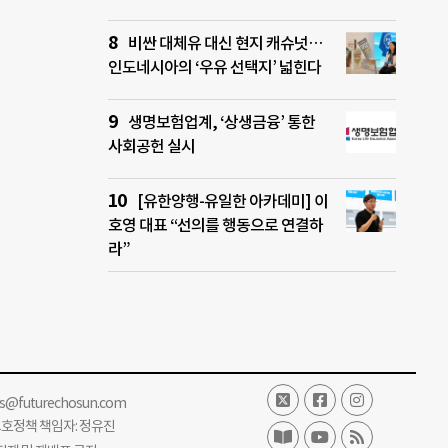
비싼 대체유 대신 현지 캐슈넛…
인도네시아의 ‘우유 선택지’ 넓힌다
생명보험업계, ‘상생금융’ 통한
사회공헌 실시
[유한양행-유일한 아카데미] 이
호영 대표 “선의를 행동으로 연결하
라”
ss@futurechosun.com
보호정책 책임자: 정유진