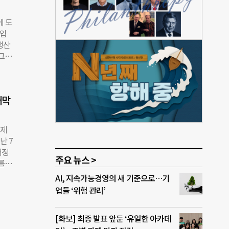
당을
했다.
에 도
이 한
매입
기 프
생산
비스
 그러
동조합
달랐
 수
그로부
합이
시행되
모두
내막
은
대학생
문제를
민국
공제
학을
난 7
이었
개정
 내에
주요 뉴스 >
를
협동조
하거
AI, 지속가능경영의 새 기준으로…기
 올해
을 자
업들 ‘위험 관리’
간 퇴
가입
. 바
생협
여행도
[화보] 최종 발표 앞둔 ‘유일한 아카데
해왔