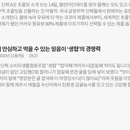
 어렵게 2010년 생협법이 개정되면서 ‘생협 연합회도 공정위의 인가를 받
단체 6곳 초콜릿 소개 오는 14일, 밸런타인데이를 맞아 올해는 맛도 있고
수 있다’는 내용이 반영(생협법 제4절 제54조 3항)됐습니다. 하지만 ‘그림
무역 초콜릿을 선물하는 건 어떨까. 국내 공정무역 단체들에서 판매하는 공
 공정위가 6년 넘게 구체적인 시행령(인가 기준 및 감독 규정 등)을 마련
 소개한다. 물에 녹여 우유에 타 먹는 코코아 제품에서부터, 세계적인 초콜
니다. 덕분에 현장에선 발목이 묶여있었죠. 지난해 정무위 국감에서 박용진
화제가 됐던 카카오 함유량 80% 제품에 이르기까지 선택할 수 있는 제품 
당) 의원이 공정위의 행보에 대해 지적하자, 그제서야 정재찬 공정거래위
아름다운커피, 페루’이퀄(EQUAL)초콜릿’ 아름다운커피는 밸런타인데이를
지 (시행 규정 등을 마련할 수 있도록) 박차를 가하고 있다”고 밝혔습니다.
초콜릿 팬클럽’ 캠페인을 진행한다. 세계 1위 코카 재배국인 페루에서 훨씬 더
지난 7일 뒤늦게 개정안을 발표했습니다. 개정안에는 금융위와 협의해 공
카 재배를 포기하고 코코아 재배로 삶을 꾸려나가기로 결정한 ‘용감한’ 생
마련하고, 내부 감사위원회를 설치해야하는 등 구체적인 인가 기준 및 감독
 안심하고 먹을 수 있는 믿음이 ‘생협’의 경쟁력
 취지에서다. 팬클럽에 가입하고 ‘용감한 초콜릿 캠페인 키트’를 구매해 
다. 그런데 현장은 더 뿔이 났습니다. “공정위의 생협법 개정안 입법예고는
역 초콜릿 80개를 재판매하는 키트로 만들어 스스로 공정무역 초콜릿 80개
010년 11월 9일
19:23
업 거부”라고 강한
활약할 수 있다. 이퀄 초콜릿 제품은 스위트 다크(카카오 55%), 리얼 다크
단체 소비자생활협동조합 ‘생협’ “껍덕째 먹어마시(껍질째 먹어도 됩니다).
종류이며, 우유 맛이 나는 합성 첨가물과 유화제가 들어가지 않아 우유에 타서
념이 없던 고임행(78) 할머니가 껍질째 쪼갠 귤을 입에 넣어 보였다. “맛이
 코코아’ 제품도 구매할 수 있다. 밸런타인데이와 설을 맞아 커피와 초콜릿이
자의 말에 “영양분은 귤 껍덕에 더 하영있수다(더 많아요)”라며 웃음을 지
선물세트도 판매한다. (상품 구매: 아름다운커피 직영 쇼핑몰
네와 함께 제주시 애월읍 수산리에서 친환경 감귤농사를 짓고 있는 고임행 
w.beautifulcoffee.com) ◇아시아공정무역네트워크, 베트남 ‘마루(MAROU)
난 기자에게도 친환경 귤 자랑을 했다. 할머니네 밭에서는 오리와 돼지가 
 다크 초콜릿 빈투바(Bean to Bar) 은메달 수상’. 아시아공정무역네트워크
비료’까지 배설해 농약을 사용할 이유가 없다. 손이 많이 가는 일이지만, 안
국제 초콜릿 어워드(Academy of Chocolate)’에서 수상해 세계적으로 인
는 귤을 내놓는 일이라 보람이 있다. 고 할머니네를 포함, 200여 생산자 가
 초콜릿 거장인 피에르 마르콜리니가 2013년 살롱 드 쇼콜라에서 언급해 
OP)생협 제주 생산자회 ‘참맑은영농조합’에 속해 있다. 생협은 ‘소비자생활
베트남 남부 띠엔장성, 2007년에 설립돼 조합원 378명으로 이뤄진 산지에서
로 소비자가 스스로 생활 안정과 생활문화의 향상을 위해 출자하여 생활물
단체의 ‘에코 카카오 프로젝트’를 통해 교육·훈련받아
조합조직을 말한다. 이들 가구들에 ‘생협’은 자식처럼 키운 친환경 농작물
 있는 좋은 거래처다. 13년 전 제주도 감귤 농가에 친환경농업 바람을 일