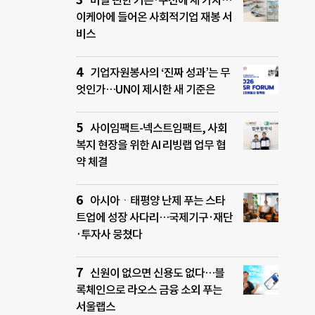
버릴 뻔한 커튼·쿠션에 새 가치…
이케아에 들어온 사회적기업 재봉 서
비스
기업자원봉사의 ‘진짜 성과’는 무
엇인가…UN이 제시한 새 기준은
사이임팩트-넥스트임팩트, 사회
복지 현장을 위한 AI 리빙랩 업무 협
약 체결
아시아ㆍ태평양 난제 푸는 스타
트업에 성장 사다리…국제기구·재단
·투자사 뭉쳤다
신원이 없으면 신용도 없다…블
록체인으로 라오스 금융 소외 푸는
서울랩스