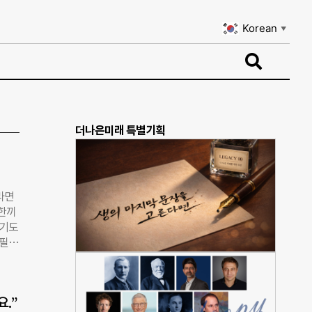
Korean
▼
Korean
▼
더나은미래 특별기획
라면
 한끼
하기도
 필두
치볶
러 근
. 그
.”
 식