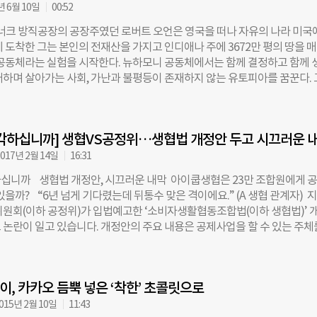
해 필요한 식재료는 협동조합을 통해 구매해야했으며, 편의점이나 근처 식
년 6월 10일
00:52
없었다. 협동조합을 통해 식재료를 구매하는 것은 무척 어려울 것이라고 생각
뉴라너크 방직공장의 공장주였던 로버트 오언은 영국을 떠나 자유의 나라 미국
자면 필자는 힘든 상황을 무사히 버텨냈다. 솔직히 말하자면, 별 불편함 없
 도착한 그는 본인의 전재산을 가지고 인디애나 주에 3672만 평의 땅을 
있었다. 이번편은 생협과 먹거리에 대한 이야기이다. ☞협동조합으로 한달살
 공동체라는 실험을 시작한다. 뉴하모니 공동체에서는 함께 결정하고 함께 
하시다면? 협동조합과 생협은 무엇인가요? 소비자협동조합은 재화 및 서
배하며 살아가는 사회, 가난과 불평등이 존재하지 않는 유토피아를 꿈꾼다.
용을 목적으로 하는 협동조합이다. 소비자협동조합은 크게 소비자생활협
지 않아 뉴하모니 공동체의 실험은 실패하게 된다. 일치할 것만 같던 이상은 
 소비자생활협동조합과 협동조합기본법에 의한 소비자협동조합으로 구분할
쉽지 않았으며 실험에 실패한 오언은 빈털터리가 되어 영국으로 돌아온다. 
우리가 이야기하는 생협은 소비자생활협동조합법에 의한 소비자생활협동조
의 시간이 흘러 먼 바다 넘어 대한민국에선 2012년 12월 협동조합기본법 
물품을 소비로 하는 생협이 현재 가장 규모가 크다. 하지만, 소비자협동조합 
각하십니까] 생협VS공정위…생협법 개정안 두고 시끄러운 
채 안 되어 1만1000개가 넘는 협동조합이 설립되었으며, 지난 5년간의 모습
품과 건강한 소비를 목적으로 하지 않는다. 예를 들어 대학 내에 존재하는 
오언의 실험과 결코 다르지않다. 함께 소비하고 이용하는 소비공동체, 주거
017년 2월 14일
16:31
동조합은 친환경식품의
공동체, 공동으로 생산하고 분배하는 기업, 협동조합의 실험이 이곳 대한
십니까 생협법 개정안, 시끄러운 내막 아이쿱생협은 23만 조합원에게 
 있다. 퇴사 후 시작된 30일간의 프로젝트 : 협동조합으로만 살아볼래! 대
있을까? “6년 넘게 기다렸는데 뒤통수 맞은 격이에요.” (A 생협 관계자) 지
한 첫 직장. 필자의 일은 누군가에겐 생소한 협동조합 교육을 운영하는 일
위원회(이하 공정위)가 입법예고한 ‘소비자생활협동조합법(이하 생협법)’ 
년 12월 협동조합기본법이 시행되면서 많은 협동조합이 생기기 시작했고, 대학
 논란이 일고 있습니다. 개정안의 주요 내용은 공제사업을 할 수 있는 주체
비자협동조합 활동과 협동조합 동아리 활동을 했던 필자는 자연스럽게 
회’에 국한하겠다는 것입니다. 공제사업이란 조합원이 불의의 사고를 당
직장을 원했다. 그렇게 즐거워서, 협동조합이라는 가치가 좋아서 시작했다.
했을 때 공제조합, 노동조합, 협동조합 등이 각 조합원으로부터 받은 출자금
년이 지나자 맡은 업무에도 적응했고 일도 손이 익기 시작했다. 그리고 그 순
을 지급하는 사업을 말합니다. 일종의 보험업과 비슷하지만, 조합원만이 
다. 그렇지만 퇴사를 했다고, 협동조합에 대한 관심이 떨어진 것은 아니었다
, 카카오 듬뿍 넣은 ‘착한’ 초콜릿으로
금액에 소정의 한도가 있는 것이 차이입니다. 사실 아이쿱생협, 한살림 등 
지난 시간을 정리하는 동시에 개인적인 휴식과 새로운 경험을 원했다. 긴 
래 전부터 조합원의 사고시 도움을 줄 수 있는 공제사업의 필요성을 주장
015년 2월 10일
11:43
도 배우고, 그동안