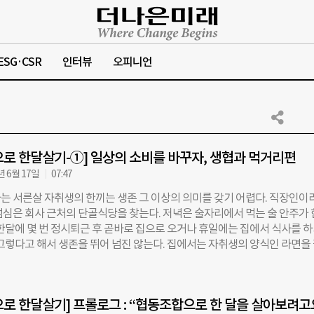
ESG·CSR
인터뷰
오피니언
로 한달살기-①] 일상의 소비를 바꾸자, 생협과 먹거리편
년 6월 17일
07:47
는 서른살 자취생의 한끼는 생존 그 이상의 의미를 갖기 어렵다. 직장인이
점심은 회사 근처의 단골식당을 찾는다. 저녁은 술자리에서 먹는 술 안주가
 한달에 몇 번 정시퇴근 후 곧바로 집으로 오거나 휴일에는 집에서 식사를 
 그렇다고 해서 생존을 뛰어 넘진 않는다. 집에서는 자취생의 양식인 라면을
요리(계란후라이, 계란말이, 계란간장볶음밥)와 김치 3종 요리(김치찌개, 김
볶음) 등 기타 10분내 조리가 가능한 요리를 하곤 했다. 물론 그조차 게을
홀로 음식을 주문해 먹거나 편의점도시락, 떡볶이나 김밥 등으로 식사를 했다
로 한달살기] 프롤로그 : “협동조합으로 한 달을 살아보려고요
으로 소비한다는 것은 이제부터 한끼, 한끼의 식사를 고민해야함을 말했다.