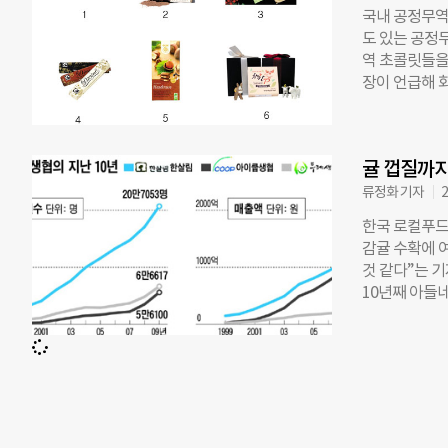
습니다. 이에
국내 공정무역 
공제사업을 할 
도 있는 공정
떡’이었습니다.
역 초콜릿들을
않았기 때문입
장이 언급해 
원(더불어민주
다양하다. ◇
은 “금년 말까
아, ‘용감한 
로 공정위는 
은 수익의 코
감독 기준을 
귤 껍질까지
을 응원하자는
도 포함됐습니
하면, 공정무
류정화 기자
2
실상 공제 사
인 홍보대사로 
한국 로컬푸드
(75%) 두 
감귤 수확에 여
는 ‘이퀄 페루
것 같다”는 기
함된 다양한 
10년째 아들
http://ww
니는 처음 만
콜릿’ ‘베스트
없애고 ‘천연 
루 초콜릿은 ‘
고 먹을 수 있
았다. 세계적
아이쿱(iCO
되기도 했다. 
조합’의 준말
위스 농업개발
구매하는 협동
심하고 맡길 수