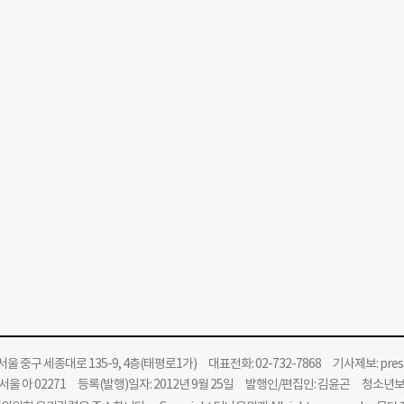
울 중구 세종대로 135-9, 4층(태평로1가) 대표전화: 02-732-7868 기사제보:
pre
울 아 02271 등록(발행)일자: 2012년 9월 25일 발행인/편집인: 김윤곤 청소년