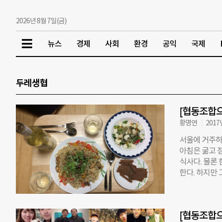
2026년 8월 7일(금)
뉴스
경제
사회
환경
공익
국제
두레생협
[협동조합으
황명연
2017
서울에 거주하
아침은 굶고 
식사다. 물론
한다. 하지만
로 계란 3종 
음밥, 참치김치
처 식당에서 
[협동조합으
러나 협동조합