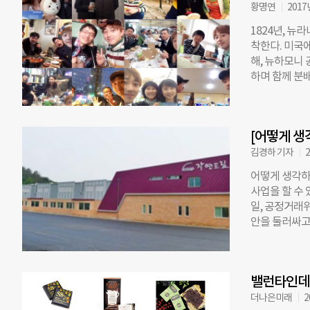
사를 하기 위
황명연
2017
찾아 갈 수 
1824년, 
결론부터 말하
착한다. 미국에
달을 살 수 
해, 뉴하모니
로젝트가 궁금
하며 함께 분
의 소비와 이
나 5년도 되
법에 의거한
고, 협동은 
있다. 흔히 
터 약 200년
다. 친환경 
[어떻게 생
었다. 5년이 
가 친환경 식
200여년전 
김경하 기자
2
소비자생활협
해결하는 주거
어떻게 생각하
에서 계속되고
사업을 할 수 
졸업하고 입사
일, 공정거래
다. 2012
안을 둘러싸고
서 대학생활소
‘생협전국연합
합과 관련된 
나 손해를 당
나이 서른. 3
본으로 공제금
사를 결심하였
밸런타인데이
자이고 공제 
쁘게 살아온 
연합회들은 오
더나은미래
2
하고, 외국어