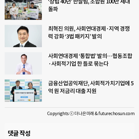
‘창립 40년’ 한살림, 조합원 100만 세대
돌파
최혁진 의원, 사회연대경제·지역 경쟁
력 강화 ‘3법 패키지’ 발의
사회연대경제 ‘통합법’ 발의…협동조합
·사회적기업 한 틀로 묶는다
금융산업공익재단, 사회적가치기업에 5
억 원 저금리 대출 지원
Copyrights ⓒ 더나은미래 & futurechosun.com
댓글 작성