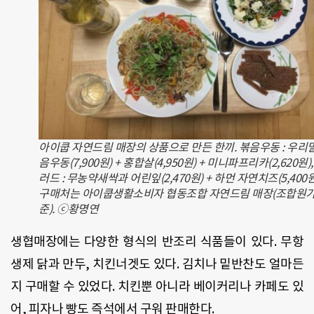
아이쿱 자연드림 매장의 상품으로 만든 한끼. 볶음우동 : 우리
음우동(7,900원) + 홍합살(4,950원) + 미니파프리카(2,620원),
러드 : 무농약새싹과 어린잎(2,470원) + 하먼 자연치즈(5,400원
구매처는 아이쿱생활소비자 협동조합 자연드림 매장(조합원가
준). ⓒ황명연
생협매장에는 다양한 형식의 반조리 식품들이 있다. 무항
생제 닭과 만두, 치킨너겟도 있다. 김치나 밑반찬도 얼마든
지 구매할 수 있었다. 치킨뿐 아니라 베이커리나 카페도 있
어, 피자나 빵도 즉석에서 구워 판매한다.