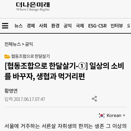
뉴스
경제
사회
환경
공익
국제
ESG·CSR
인터뷰
오
전체뉴스
>
공익
협동조합으로 한달살기
[협동조합으로 한달살기-①] 일상의 소비
를 바꾸자, 생협과 먹거리편
황명연
입력 2017.06.17.
07:47
Korean
▼
서울에 거주하는 서른살 자취생의 한끼는 생존 그 이상의