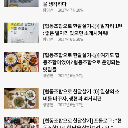
을 생각하다
황명연
2017년 7월 10일
[협동조합으로 한달살기-③] 일자리 1편
: 좋은 일자리 있으면 소개시켜줘!
황명연
2017년 6월 30일
[협동조합으로 한달살기-②] 여기도 협
동조합이었어? 협동조합으로 운영되는
맛집들
황명연
2017년 6월 24일
[협동조합으로 한달살기-①] 일상의 소
비를 바꾸자, 생협과 먹거리편
황명연
2017년 6월 17일
[협동조합으로 한달살기] 프롤로그 : “협
동조합으로 한 달을 살아보려고요.”