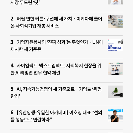
시장 두드린 ‘닷’
버릴 뻔한 커튼·쿠션에 새 가치…이케아에 들어
온 사회적기업 재봉 서비스
기업자원봉사의 ‘진짜 성과’는 무엇인가…UN이
제시한 새 기준은
사이임팩트-넥스트임팩트, 사회복지 현장을 위
한 AI 리빙랩 업무 협약 체결
AI, 지속가능경영의 새 기준으로…기업들 ‘위험
관리’
[유한양행-유일한 아카데미] 이호영 대표 “선의
를 행동으로 연결하라”