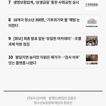
생명보험업계, ‘상생금융’ 통한 사회공헌 실시
18개국 청소년 300명, ‘기후위기와 물’ 해법 논
의한다
[화보] 최종 발표 앞둔 ‘유일한 아카데미’…조별
과제 막판 점검
발달지연 늘지만 지원은 제각각…‘검사 이후’
잇는 플랫폼 나왔다
(주)더나은미래 발행인/편집인: 김윤곤
청소년보호정책 책임자: 정유진