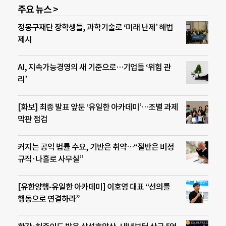
주요 뉴스 >
정몽구재단 장학생들, 과학기술로 ‘미래 난제’ 해법
제시
AI, 지속가능경영의 새 기준으로…기업들 ‘위험 관
리’
[화보] 최종 발표 앞둔 ‘유일한 아카데미’…조별 과제
막판 점검
커지는 공익 법률 수요, 기반은 취약…“절반은 비정
규직·나홀로 사무실”
[유한양행-유일한 아카데미] 이호영 대표 “선의를
행동으로 연결하라”