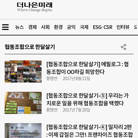
뉴스
경제
사회
환경
공익
국제
ESG·CSR
인터뷰
오
협동조합으로 한달살기
[협동조합으로 한달살기] 에필로그 : 협
동조합이 OO하길 희망한다
황명연
2017년 8월 11일
[협동조합으로 한달살기-⑤] 우리는 가
치로운 일을 위해 협동조합을 택했다
황명연
2017년 7월 20일
[협동조합으로 한달살기-④] 일자리 2편
: 이제 갑질은 그만! 프랜차이즈 협동조합