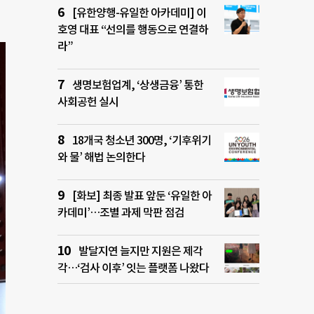
[유한양행-유일한 아카데미] 이
호영 대표 “선의를 행동으로 연결하
라”
생명보험업계, ‘상생금융’ 통한
사회공헌 실시
18개국 청소년 300명, ‘기후위기
와 물’ 해법 논의한다
[화보] 최종 발표 앞둔 ‘유일한 아
카데미’…조별 과제 막판 점검
발달지연 늘지만 지원은 제각
각…‘검사 이후’ 잇는 플랫폼 나왔다