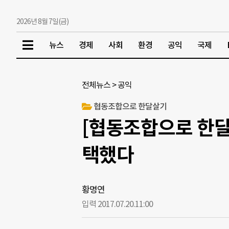
2026년 8월 7일(금)
뉴스
경제
사회
환경
공익
국제
전체뉴스
>
공익
협동조합으로 한달살기
[협동조합으로 한달
택했다
황명연
입력 2017.07.20.
11:00