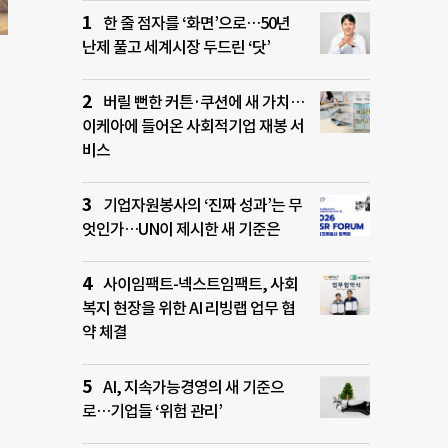
한 줄 점자를 ‘화면’으로…50년
난제 풀고 세계시장 두드린 ‘닷’
버릴 뻔한 커튼·쿠션에 새 가치…
이케아에 들어온 사회적기업 재봉 서
비스
기업자원봉사의 ‘진짜 성과’는 무
엇인가…UN이 제시한 새 기준은
사이임팩트-넥스트임팩트, 사회
복지 현장을 위한 AI 리빙랩 업무 협
약 체결
AI, 지속가능경영의 새 기준으
로…기업들 ‘위험 관리’