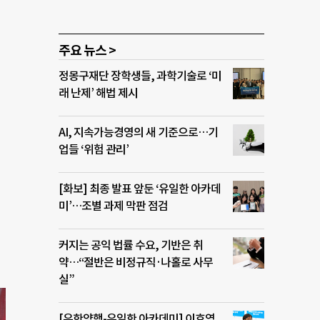
주요 뉴스 >
정몽구재단 장학생들, 과학기술로 ‘미
래 난제’ 해법 제시
AI, 지속가능경영의 새 기준으로…기
업들 ‘위험 관리’
[화보] 최종 발표 앞둔 ‘유일한 아카데
미’…조별 과제 막판 점검
커지는 공익 법률 수요, 기반은 취
약…“절반은 비정규직·나홀로 사무
실”
[유한양행-유일한 아카데미] 이호영