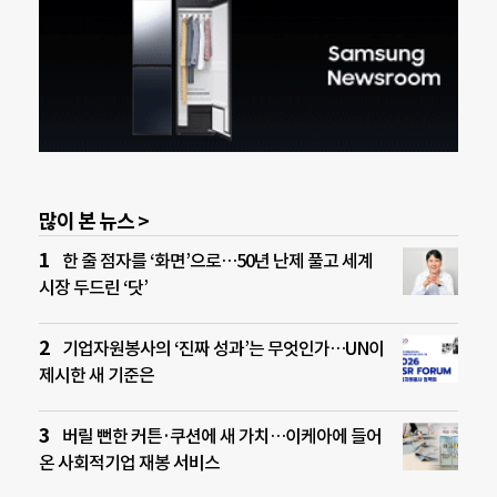
많이 본 뉴스 >
한 줄 점자를 ‘화면’으로…50년 난제 풀고 세계
시장 두드린 ‘닷’
기업자원봉사의 ‘진짜 성과’는 무엇인가…UN이
제시한 새 기준은
버릴 뻔한 커튼·쿠션에 새 가치…이케아에 들어
온 사회적기업 재봉 서비스