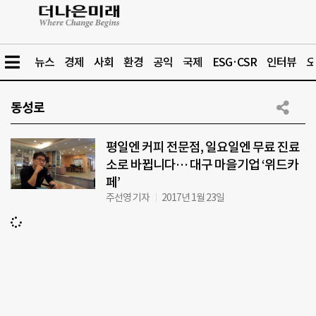
뉴스
경제
사회
환경
공익
국제
ESG·CSR
인터뷰
오
동성로
평일엔 커피 전문점, 일요일엔 무료 진료
소로 바뀝니다… 대구 마을기업 ‘위드카
페’
주선영 기자
2017년 1월 23일