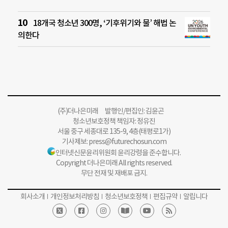
18개국 청소년 300명, ‘기후위기와 물’ 해법 논
의한다
(주)더나은미래 발행인/편집인: 김윤곤
청소년보호정책 책임자: 정유진
서울 중구 세종대로 135-9, 4층(태평로1가)
기사제보:
press@futurechosun.com
인터넷신문윤리위원회 윤리강령을 준수합니다.
Copyright 더나은미래 All rights reserved.
무단 전재 및 재배포 금지.
회사소개
개인정보처리방침
청소년보호정책
편집규약
알립니다