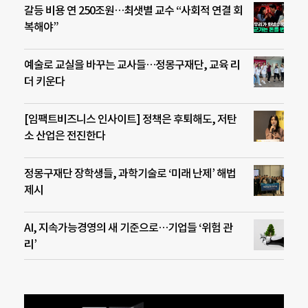
갈등 비용 연 250조원…최샛별 교수 “사회적 연결 회
복해야”
예술로 교실을 바꾸는 교사들…정몽구재단, 교육 리
더 키운다
[임팩트비즈니스 인사이트] 정책은 후퇴해도, 저탄
소 산업은 전진한다
정몽구재단 장학생들, 과학기술로 ‘미래 난제’ 해법
제시
AI, 지속가능경영의 새 기준으로…기업들 ‘위험 관
리’