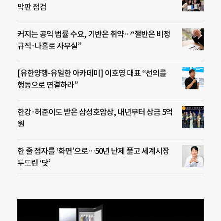
막판 점검
커지는 공익 법률 수요, 기반은 취약…“절반은 비정
규직·나홀로 사무실”
[유한양행-유일한 아카데미] 이호영 대표 “선의를
행동으로 연결하라”
한강·허준이도 받은 삼성호암상, 내년부터 상금 5억
원
한 줄 점자를 ‘화면’으로…50년 난제 풀고 세계시장
두드린 ‘닷’