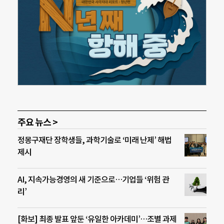
주요 뉴스 >
정몽구재단 장학생들, 과학기술로 ‘미래 난제’ 해법
제시
AI, 지속가능경영의 새 기준으로…기업들 ‘위험 관
리’
[화보] 최종 발표 앞둔 ‘유일한 아카데미’…조별 과제