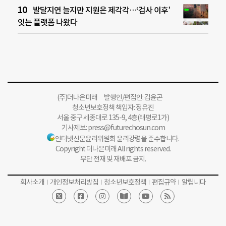
발달지연 늘지만 지원은 제각각…‘검사 이후’
잇는 플랫폼 나왔다
(주)더나은미래 발행인/편집인: 김윤곤
청소년보호정책 책임자: 정유진
서울 중구 세종대로 135-9, 4층(태평로1가)
기사제보:
press@futurechosun.com
인터넷신문윤리위원회 윤리강령을 준수합니다.
Copyright 더나은미래 All rights reserved.
무단 전재 및 재배포 금지.
회사소개
개인정보처리방침
청소년보호정책
편집규약
알립니다