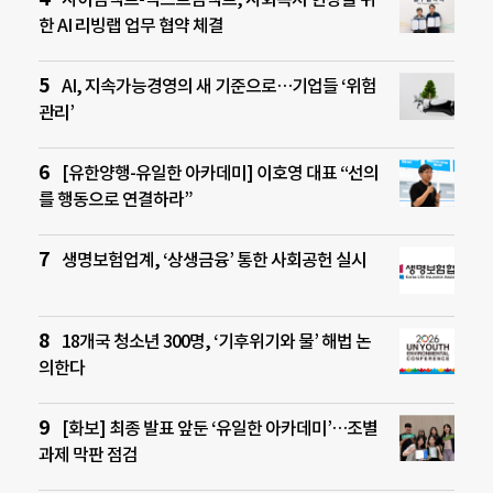
한 AI 리빙랩 업무 협약 체결
AI, 지속가능경영의 새 기준으로…기업들 ‘위험
관리’
[유한양행-유일한 아카데미] 이호영 대표 “선의
를 행동으로 연결하라”
생명보험업계, ‘상생금융’ 통한 사회공헌 실시
18개국 청소년 300명, ‘기후위기와 물’ 해법 논
의한다
[화보] 최종 발표 앞둔 ‘유일한 아카데미’…조별
과제 막판 점검