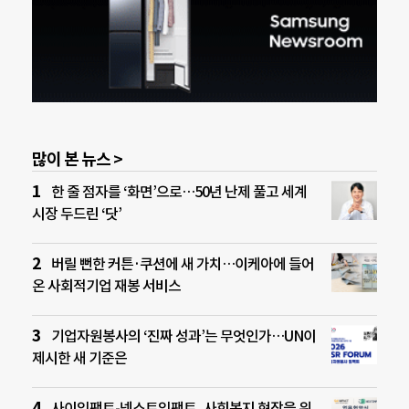
많이 본 뉴스 >
한 줄 점자를 ‘화면’으로…50년 난제 풀고 세계
시장 두드린 ‘닷’
버릴 뻔한 커튼·쿠션에 새 가치…이케아에 들어
온 사회적기업 재봉 서비스
기업자원봉사의 ‘진짜 성과’는 무엇인가…UN이
제시한 새 기준은
사이임팩트-넥스트임팩트, 사회복지 현장을 위