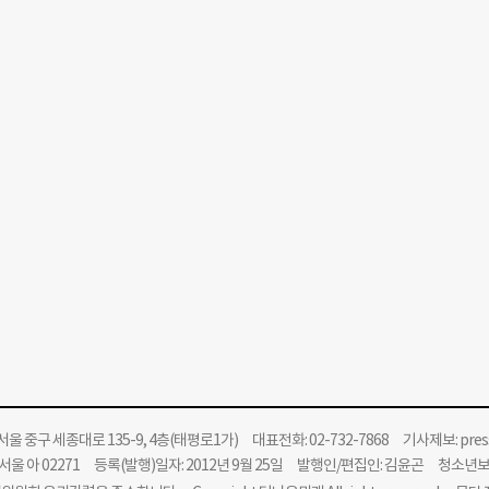
울 중구 세종대로 135-9, 4층(태평로1가) 대표전화: 02-732-7868 기사제보:
pre
울 아 02271 등록(발행)일자: 2012년 9월 25일 발행인/편집인: 김윤곤 청소년