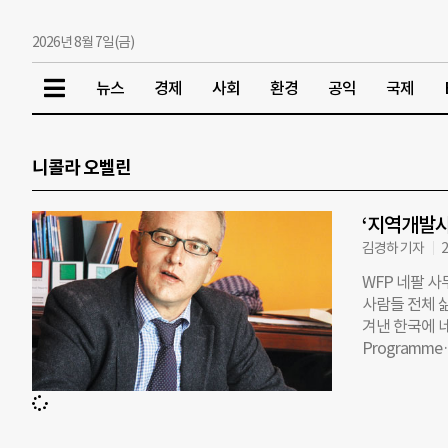
2026년 8월 7일(금)
뉴스
경제
사회
환경
공익
국제
니콜라 오벨린
‘지역개발사
김경하 기자
2
WFP 네팔 사
사람들 전체 삶
겨낸 한국에 네
Programm
기구다. WFP
안 한국 정부(
New Villa
니콜라 오벨린(N