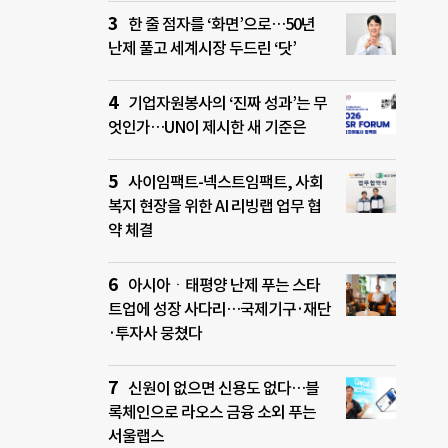
한 줄 점자를 ‘화면’으로…50년
난제 풀고 세계시장 두드린 ‘닷’
기업자원봉사의 ‘진짜 성과’는 무
엇인가…UN이 제시한 새 기준은
사이임팩트-넥스트임팩트, 사회
복지 현장을 위한 AI 리빙랩 업무 협
약 체결
아시아ㆍ태평양 난제 푸는 스타
트업에 성장 사다리…국제기구·재단
·투자사 뭉쳤다
신원이 없으면 신용도 없다…블
록체인으로 라오스 금융 소외 푸는
서울랩스