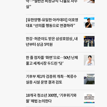
약…“절반은 비정규직·나홀로 사무
실”
[유한양행-유일한 아카데미] 이호영
대표 “선의를 행동으로 연결하라”
한강·허준이도 받은 삼성호암상, 내
년부터 상금 5억원
한 줄 점자를 ‘화면’으로…50년 난제
풀고 세계시장 두드린 ‘닷’
기후부 제1차 검증위 개최…복류수
실증 시설 운영 결과 검토
18개국 청소년 300명, ‘기후위기와
물’ 해법 논의한다