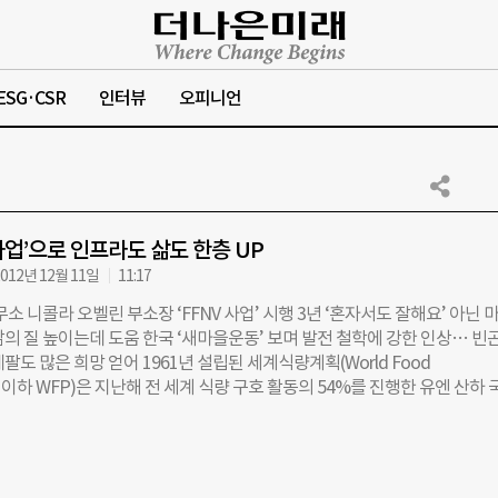
ESG·CSR
인터뷰
오피니언
업’으로 인프라도 삶도 한층 UP
012년 12월 11일
11:17
무소 니콜라 오벨린 부소장 ‘FFNV 사업’ 시행 3년 ‘혼자서도 잘해요’ 아닌 
의 질 높이는데 도움 한국 ‘새마을운동’ 보며 발전 철학에 강한 인상… 빈곤
팔도 많은 희망 얻어 1961년 설립된 세계식량계획(World Food
e·이하 WFP)은 지난해 전 세계 식량 구호 활동의 54%를 진행한 유엔 산하 
의 지원을 받은 영양실조 어린이만 1100만명이다. WFP는 2011년부터 3년
코이카)·굿네이버스와 함께 네팔 도티지역에서 ‘푸드 포 뉴 빌리지(Food fo
ge·이하 FFNV) 사업’을 펼치고 있다. 프로젝트가 시작된 지 1년, WFP 네팔 
icolas Oberlin) 부소장을 만나 이번 사업의 의미를 들어봤다. -‘FFNV 사