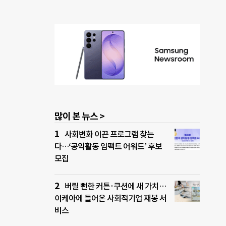
많이 본 뉴스 >
사회변화 이끈 프로그램 찾는
다…‘공익활동 임팩트 어워드’ 후보
모집
버릴 뻔한 커튼·쿠션에 새 가치…
이케아에 들어온 사회적기업 재봉 서
비스