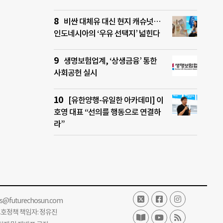
비싼 대체유 대신 현지 캐슈넛…
인도네시아의 ‘우유 선택지’ 넓힌다
생명보험업계, ‘상생금융’ 통한
사회공헌 실시
[유한양행-유일한 아카데미] 이
호영 대표 “선의를 행동으로 연결하
라”
ss@futurechosun.com
보호정책 책임자: 정유진