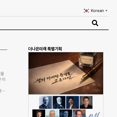
Korean
▼
Korean
▼
더나은미래 특별기획
마을
 이
국제
 동
r
사무소