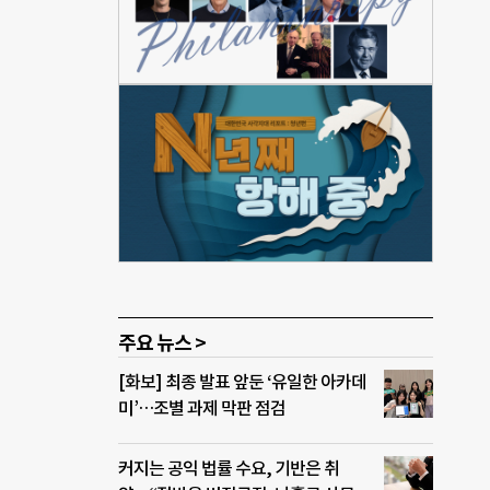
우리
로 음
순히
 방
산성
지만,
파트너
주요 뉴스 >
[화보] 최종 발표 앞둔 ‘유일한 아카데
미’…조별 과제 막판 점검
커지는 공익 법률 수요, 기반은 취