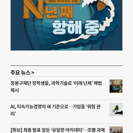
주요 뉴스 >
정몽구재단 장학생들, 과학기술로 ‘미래 난제’ 해법
제시
AI, 지속가능경영의 새 기준으로…기업들 ‘위험 관
리’
[화보] 최종 발표 앞둔 ‘유일한 아카데미’…조별 과제