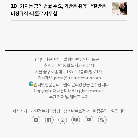
커지는 공익 법률 수요, 기반은 취약…“절반은
비정규직·나홀로 사무실”
(주)더나은미래 발행인/편집인: 김윤곤
청소년보호정책 책임자: 정유진
서울 중구 세종대로 135-9, 4층(태평로1가)
기사제보:
press@futurechosun.com
인터넷신문윤리위원회 윤리강령을 준수합니다.
Copyright 더나은미래 All rights reserved.
무단 전재 및 재배포 금지.
회사소개
개인정보처리방침
청소년보호정책
편집규약
알립니다