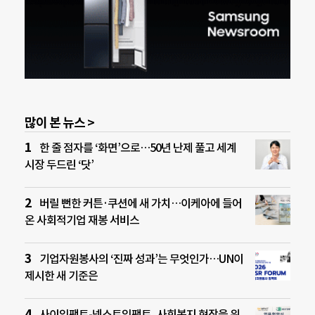
많이 본 뉴스 >
한 줄 점자를 ‘화면’으로…50년 난제 풀고 세계
시장 두드린 ‘닷’
버릴 뻔한 커튼·쿠션에 새 가치…이케아에 들어
온 사회적기업 재봉 서비스
기업자원봉사의 ‘진짜 성과’는 무엇인가…UN이
제시한 새 기준은
사이임팩트-넥스트임팩트, 사회복지 현장을 위