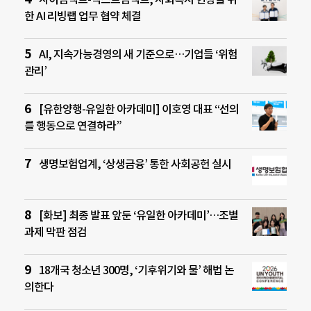
한 AI 리빙랩 업무 협약 체결
AI, 지속가능경영의 새 기준으로…기업들 ‘위험
관리’
[유한양행-유일한 아카데미] 이호영 대표 “선의
를 행동으로 연결하라”
생명보험업계, ‘상생금융’ 통한 사회공헌 실시
[화보] 최종 발표 앞둔 ‘유일한 아카데미’…조별
과제 막판 점검
18개국 청소년 300명, ‘기후위기와 물’ 해법 논
의한다