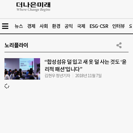
뉴스
경제
사회
환경
공익
국제
ESG·CSR
인터뷰
오
노리플라이
“합성섬유 덜 입고 새 옷 덜 사는 것도 ‘윤
리적 패션’입니다”
김현우 청년기자
2018년 11월 7일