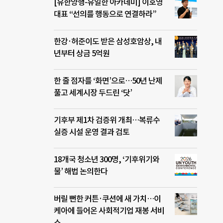
[유한양행-유일한 아카데미] 이호영
대표 “선의를 행동으로 연결하라”
한강·허준이도 받은 삼성호암상, 내
년부터 상금 5억원
한 줄 점자를 ‘화면’으로…50년 난제
풀고 세계시장 두드린 ‘닷’
기후부 제1차 검증위 개최…복류수
실증 시설 운영 결과 검토
18개국 청소년 300명, ‘기후위기와
물’ 해법 논의한다
버릴 뻔한 커튼·쿠션에 새 가치…이
케아에 들어온 사회적기업 재봉 서비
스