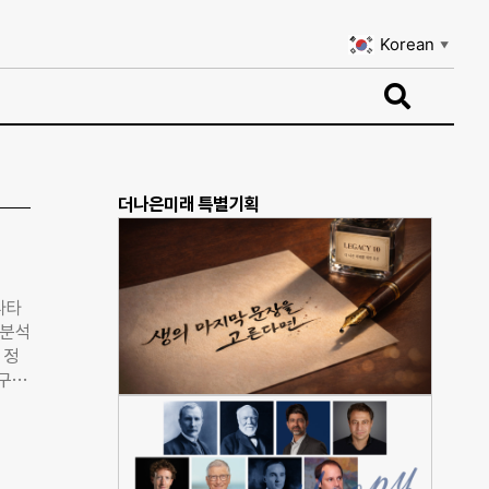
Korean
▼
Korean
▼
더나은미래 특별기획
나타
 분석
 정
연구원
과를
으로
 가정
 근로