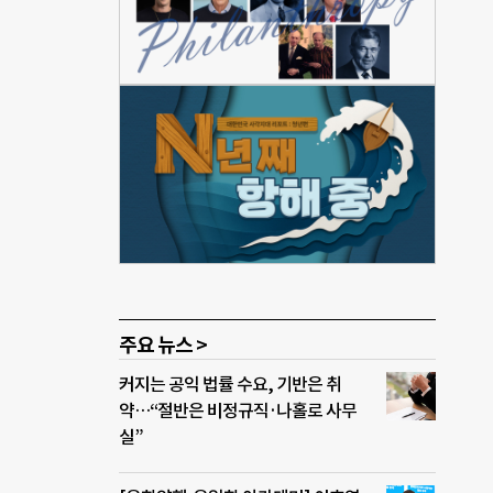
 하
았다.
00
폼 일
로나
 격
여성
여성가
주요 뉴스 >
커지는 공익 법률 수요, 기반은 취
약…“절반은 비정규직·나홀로 사무
실”