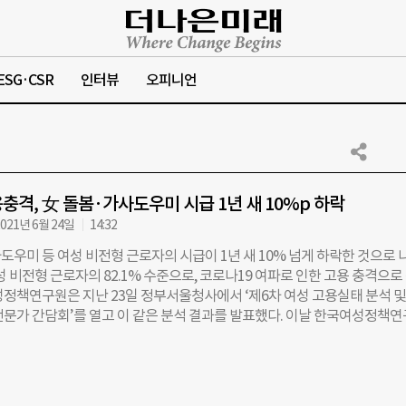
ESG·CSR
인터뷰
오피니언
충격, 女 돌봄·가사도우미 시급 1년 새 10%p 하락
021년 6월 24일
14:32
도우미 등 여성 비전형 근로자의 시급이 1년 새 10% 넘게 하락한 것으로 
성 비전형 근로자의 82.1% 수준으로, 코로나19 여파로 인한 고용 충격으로
성정책연구원은 지난 23일 정부서울청사에서 ‘제6차 여성 고용실태 분석 및
전문가 간담회’를 열고 이 같은 분석 결과를 발표했다. 이날 한국여성정책
월 진행된 정부의 ‘경제활동인구조사 근로 형태별 부가조사’에 대한 분석 결
 결과 비전형 근로자의 성별 임금 격차는 비정규직 근로 형태 중 가장 큰 폭
 나타났다. 비전형 근로자는 비정규직 근로자 중 파견근로자, 용역근로자,
기 근로자 등을 아우르는 개념이다. 구체적으로 지난해 6~8월 비전형 여성