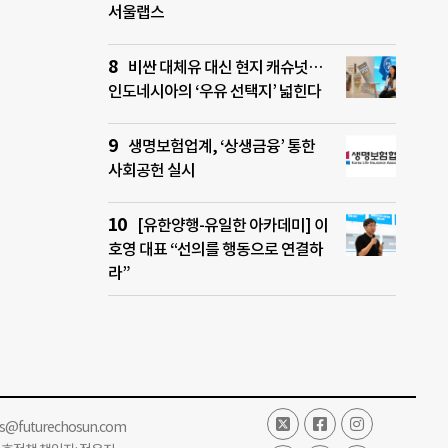
서울랩스
비싼 대체유 대신 현지 캐슈넛…
인도네시아의 ‘우유 선택지’ 넓힌다
생명보험업계, ‘상생금융’ 통한
사회공헌 실시
[유한양행-유일한 아카데미] 이
호영 대표 “선의를 행동으로 연결하
라”
ss@futurechosun.com