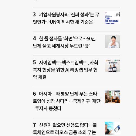
기업자원봉사의 ‘진짜 성과’는 무
엇인가…UN이 제시한 새 기준은
한 줄 점자를 ‘화면’으로…50년
난제 풀고 세계시장 두드린 ‘닷’
사이임팩트-넥스트임팩트, 사회
복지 현장을 위한 AI 리빙랩 업무 협
약 체결
아시아ㆍ태평양 난제 푸는 스타
트업에 성장 사다리…국제기구·재단
·투자사 뭉쳤다
신원이 없으면 신용도 없다…블
록체인으로 라오스 금융 소외 푸는