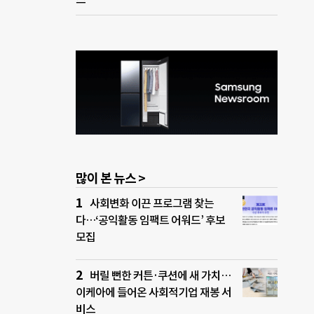
많이 본 뉴스 >
사회변화 이끈 프로그램 찾는
다…‘공익활동 임팩트 어워드’ 후보
모집
버릴 뻔한 커튼·쿠션에 새 가치…
이케아에 들어온 사회적기업 재봉 서
비스