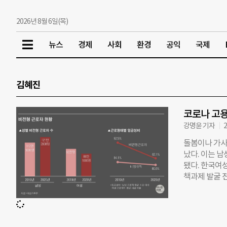
2026년 8월 6일(목)
뉴스
경제
사회
환경
공익
국제
김혜진
코로나 고용
강명윤 기자
2
돌봄이나 가사
났다. 이는 남
됐다. 한국여
책과제 발굴 
은 지난해 8
공개했다. 그
벌어진 것으로
내 근로자, 단